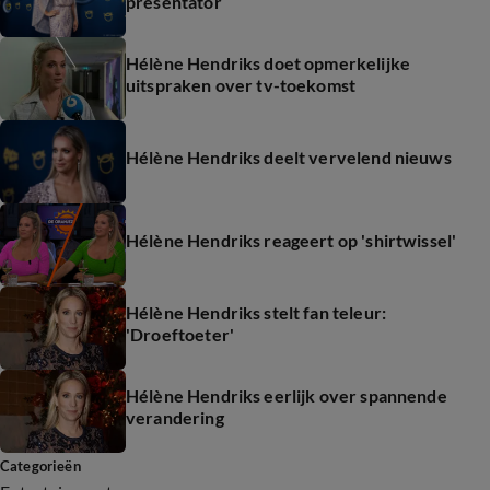
presentator
Hélène Hendriks doet opmerkelijke
uitspraken over tv-toekomst
Hélène Hendriks deelt vervelend nieuws
Hélène Hendriks reageert op 'shirtwissel'
Hélène Hendriks stelt fan teleur:
'Droeftoeter'
Hélène Hendriks eerlijk over spannende
verandering
Categorieën