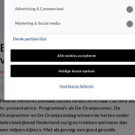
Advertising & Commercieel
Marketing & Social media
Derde partijen lijst
Een flinke financiële opsteker
voor Hélène Hendriks
Alle cookies accepteren
Huidige keuze opslaan
SPRAAKMAKEND
27 okt 2024, 23:28
Voorkeuren beheren
Hélène
Hendriks behaald succes na succes in haar carrière als
tv-presentatrice. Programma's als De Oranjezomer, De
Oranjewinter en De Oranjezondag winnen de harten onder
televisiekijkend Nederland vurig en trekken wel meer dan
een miljoen kijkers. Met als gevolg: een goed gevulde