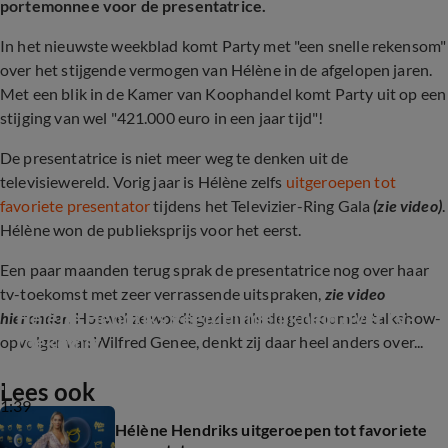
portemonnee voor de presentatrice.
In het nieuwste weekblad komt Party met "een snelle rekensom"
over het stijgende vermogen van Hélène in de afgelopen jaren.
Met een blik in de Kamer van Koophandel komt Party uit op een
stijging van wel "421.000 euro in een jaar tijd"!
De presentatrice is niet meer weg te denken uit de
televisiewereld. Vorig jaar is Hélène zelfs
uitgeroepen tot
favoriete presentator
tijdens het Televizier-Ring Gala
(zie video)
.
Hélène won de publieksprijs voor het eerst.
Een paar maanden terug sprak de presentatrice nog over haar
tv-toekomst met zeer verrassende uitspraken,
zie video
Hélène Hendriks geeft duidelijkheid over tv-
hieronder.
Hoewel ze wordt gezien als de gedroomde talkshow-
toekomst
opvolger van Wilfred Genee, denkt zij daar heel anders over...
Lees ook
1:39
Hélène Hendriks uitgeroepen tot favoriete