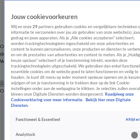
Jouw cookievoorkeuren
Wij en onze
29
partners gebruiken cookies en vergelijkbare technieken 
informatie te verzamelen over jou als gebruiker van onze website(s), jou
gedrag en jouw apparaten. Als je „Alle cookies accepteren” selecteert,
worden trackingtechnologieën ingeschakeld om onze advertenties en
Overzicht
Afleveringen
Tip
Entertainment
BN'ers
TV
Crime
Algemeen
content te kunnen personaliseren, onze producten en diensten te verbet
de redactie
Nieuwsbrief
en om de prestaties van advertenties en content te meten. Als je „Huidi
keuze opslaan” selecteert of je toestemming intrekt, worden deze
Volg Shownieuws
trackingtechnologieën uitgeschakeld. We gebruiken dan enkel functionel
essentiële cookies om de website goed te laten functioneren en veilig te
houden. Je kunt dit menu op ieder moment opnieuw openen om je keuzes
wijzigen of om je toestemming in te trekken door op de link Cookie-
Zoeken
instellingen onder aan de webpagina te klikken. Je selecties zullen overal
Overzicht
Entertainment
Spraakmakend
Reality
Crime
Video's
Afl
binnen onze Digitale Diensten worden doorgevoerd.
Raadpleeg onze
Cookieverklaring voor meer informatie.
Bekijk hier onze Digitale
Diensten.
Altijd ac
Functioneel & Essentieel
Analytisch