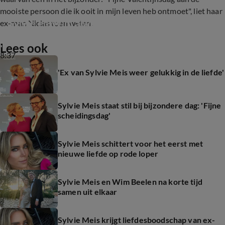
mooiste persoon die ik ooit in mijn leven heb ontmoet", liet haar
Sylvie en Wim alweer uit elkaar
ex-man Niclas toen weten.
Lees ook
8:37
'Ex van Sylvie Meis weer gelukkig in de liefde'
Sylvie Meis staat stil bij bijzondere dag: 'Fijne
scheidingsdag'
Sylvie Meis schittert voor het eerst met
nieuwe liefde op rode loper
Sylvie Meis en Wim Beelen na korte tijd
samen uit elkaar
Sylvie Meis krijgt liefdesboodschap van ex-