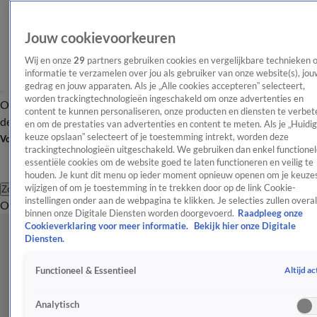
Jouw cookievoorkeuren
Wij en onze
29
partners gebruiken cookies en vergelijkbare technieken 
informatie te verzamelen over jou als gebruiker van onze website(s), jou
gedrag en jouw apparaten. Als je „Alle cookies accepteren” selecteert,
worden trackingtechnologieën ingeschakeld om onze advertenties en
Overzicht
Afleveringen
Tip
Entertainment
BN'ers
TV
Crime
Algemeen
content te kunnen personaliseren, onze producten en diensten te verbet
de redactie
Nieuwsbrief
en om de prestaties van advertenties en content te meten. Als je „Huidi
keuze opslaan” selecteert of je toestemming intrekt, worden deze
Volg Shownieuws
trackingtechnologieën uitgeschakeld. We gebruiken dan enkel functionel
essentiële cookies om de website goed te laten functioneren en veilig te
houden. Je kunt dit menu op ieder moment opnieuw openen om je keuzes
wijzigen of om je toestemming in te trekken door op de link Cookie-
Zoeken
instellingen onder aan de webpagina te klikken. Je selecties zullen overal
Overzicht
Entertainment
Spraakmakend
Reality
Crime
Video's
Afl
binnen onze Digitale Diensten worden doorgevoerd.
Raadpleeg onze
Cookieverklaring voor meer informatie.
Bekijk hier onze Digitale
Diensten.
Altijd ac
Functioneel & Essentieel
Analytisch