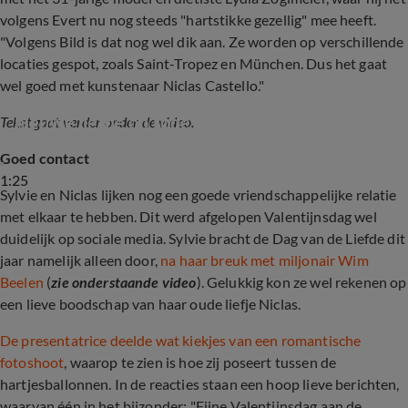
volgens Evert nu nog steeds "hartstikke gezellig" mee heeft.
"Volgens Bild is dat nog wel dik aan. Ze worden op verschillende
locaties gespot, zoals Saint-Tropez en München. Dus het gaat
wel goed met kunstenaar Niclas Castello."
Sylvie Meis schittert voor het eerst met 
nieuwe liefde op rode loper
Tekst gaat verder onder de video.
Goed contact
1:25
Sylvie en Niclas lijken nog een goede vriendschappelijke relatie
met elkaar te hebben. Dit werd afgelopen Valentijnsdag wel
duidelijk op sociale media. Sylvie bracht de Dag van de Liefde dit
jaar namelijk alleen door,
na haar breuk met miljonair Wim
Beelen
(
zie onderstaande video
). Gelukkig kon ze wel rekenen op
een lieve boodschap van haar oude liefje Niclas.
De presentatrice deelde wat kiekjes van een romantische
fotoshoot
, waarop te zien is hoe zij poseert tussen de
hartjesballonnen. In de reacties staan een hoop lieve berichten,
waarvan één in het bijzonder: "Fijne Valentijnsdag aan de