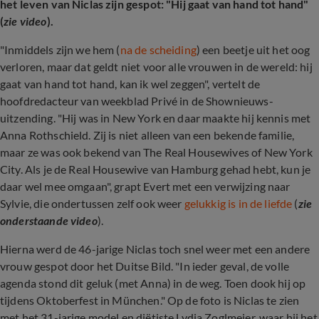
het leven van Niclas zijn gespot: "Hij gaat van hand tot hand"
(
zie video
).
"Inmiddels zijn we hem (
na de scheiding
) een beetje uit het oog
verloren, maar dat geldt niet voor alle vrouwen in de wereld: hij
gaat van hand tot hand, kan ik wel zeggen", vertelt de
hoofdredacteur van weekblad Privé in de Shownieuws-
uitzending. "Hij was in New York en daar maakte hij kennis met
Anna Rothschield. Zij is niet alleen van een bekende familie,
maar ze was ook bekend van The Real Housewives of New York
City. Als je de Real Housewive van Hamburg gehad hebt, kun je
daar wel mee omgaan", grapt Evert met een verwijzing naar
Sylvie, die ondertussen zelf ook weer
gelukkig is in de liefde
(
zie
onderstaande video
).
Hierna werd de 46-jarige Niclas toch snel weer met een andere
vrouw gespot door het Duitse Bild. "In ieder geval, de volle
agenda stond dit geluk (met Anna) in de weg. Toen dook hij op
tijdens Oktoberfest in München." Op de foto is Niclas te zien
met het 31-jarige model en diëtiste Lydia Zoglmeier, waar hij het