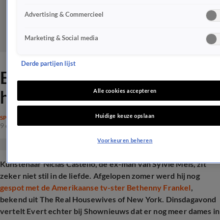
Advertising & Commercieel
Marketing & Social media
Derde partijen lijst
Ex-man Sylvie Meis 'gaat van
hand naar hand' in de liefde
Alle cookies accepteren
Huidige keuze opslaan
SPRAAKMAKEND
9 okt 2024, 14:10
Voorkeuren beheren
Kunstenaar Niclas Castello, de ex-man van Sylvie Meis, zit
zeker niet stil in de liefde. Afgelopen zomer werd hij nog
gespot met de Amerikaanse tv-ster Bethenny Frankel
,
bekend uit The Real Housewives of New York. Dinsdagavond
vertelt Evert echter bij Shownieuws dat er nog meer dames in