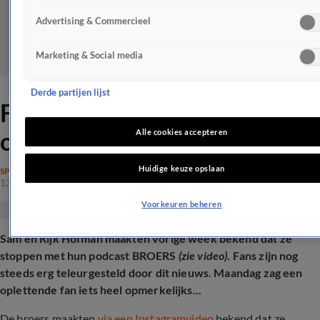
Advertising & Commercieel
Marketing & Social media
Derde partijen lijst
Fans hebben hierdoor hoop
op comeback BROERS
Alle cookies accepteren
Huidige keuze opslaan
SPRAAKMAKEND
13 mei 2025, 09:01
Voorkeuren beheren
Sam en Rijk Hofman maakten vorige week bekend dat ze
stoppen met hun podcast BROERS
(zie video)
. Fans zijn nog
steeds erg teleurgesteld door dit nieuws. Maandag zag een
oplettende fan iets heel opmerkelijks...
De broers maakten
via een Instagramvideo
bekend dat ze