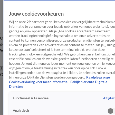
Jouw cookievoorkeuren
Wij en onze
29
partners gebruiken cookies en vergelijkbare technieken 
informatie te verzamelen over jou als gebruiker van onze website(s), jou
gedrag en jouw apparaten. Als je „Alle cookies accepteren” selecteert,
worden trackingtechnologieën ingeschakeld om onze advertenties en
Overzicht
Afleveringen
Tip
Entertainment
BN'ers
TV
Crime
Algemeen
content te kunnen personaliseren, onze producten en diensten te verbet
de redactie
Nieuwsbrief
en om de prestaties van advertenties en content te meten. Als je „Huidi
keuze opslaan” selecteert of je toestemming intrekt, worden deze
Volg Shownieuws
trackingtechnologieën uitgeschakeld. We gebruiken dan enkel functionel
essentiële cookies om de website goed te laten functioneren en veilig te
houden. Je kunt dit menu op ieder moment opnieuw openen om je keuzes
wijzigen of om je toestemming in te trekken door op de link Cookie-
Zoeken
instellingen onder aan de webpagina te klikken. Je selecties zullen overal
Overzicht
Entertainment
Spraakmakend
Reality
Crime
Video's
Afl
binnen onze Digitale Diensten worden doorgevoerd.
Raadpleeg onze
Cookieverklaring voor meer informatie.
Bekijk hier onze Digitale
Diensten.
Altijd ac
Functioneel & Essentieel
Analytisch