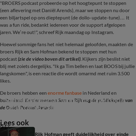
"BROERS podcast probeerde op het hoogtepunt te stoppen
(een aflevering met Daniël Arends), maar we stoppen nu door
een biljartspel op ons dieptepunt (de dollo-update-tune)… It
was a fun ride, bedankt iedereen voor de support afgelopen
jaren. We’re out!", schreef Rijk maandag op Instagram.
Hoewel sommige fans het niet helemaal geloofden, maakten de
broers Rijk en Sam Hofman bekend te stoppen met hun
podcast
(zie de video boven dit artikel)
. Kijkers zijn beslist niet
blij met zoiets dergelijks. "Ik ga Tim bellen en laat BOOS bij jullie
langskomen", is een reactie die wordt omarmd met ruim 3.500
likes.
De broers hebben een
enorme fanbase
in Nederland en
Sam en Rijk Hofman winnen de publieksprijs 
buitenland.
Eerder wonnen Sam en Rijk nog de publieksprijs van
van de Dutch Podcast Awards
de Dutch Podcast Awards:
Lees ook
0:17
Rijk Hofman geeft duidelijkheid over einde