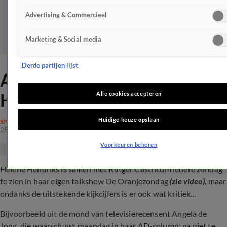
Advertising & Commercieel
Marketing & Social media
Derde partijen lijst
Angela de Jong waarschuwt
Hélène Hendriks
Alle cookies accepteren
Huidige keuze opslaan
SPRAAKMAKEND
25 mrt 2024, 16:27
Voorkeuren beheren
Hélène Hendriks is samen met Rutger Castricum iedere zondag
te zien in haar eigen talkshow De Oranjezondag
(zie video),
maar
ondanks de uitstekende kijkcijfers is er ook wat kritiek...
Bijvoorbeeld uit de mond van televisierecensent Angela de
Jong, die waarschuwt maandag in haar AD-column: ga niet te