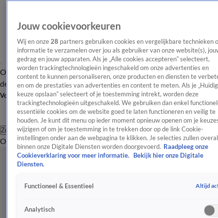
Jouw cookievoorkeuren
Wij en onze
28
partners gebruiken cookies en vergelijkbare technieken 
informatie te verzamelen over jou als gebruiker van onze website(s), jou
gedrag en jouw apparaten. Als je „Alle cookies accepteren” selecteert,
worden trackingtechnologieën ingeschakeld om onze advertenties en
Overzicht
Afleveringen
Tip
Entertainment
BN'ers
TV
Crime
Algemeen
content te kunnen personaliseren, onze producten en diensten te verbet
de redactie
Nieuwsbrief
en om de prestaties van advertenties en content te meten. Als je „Huidi
keuze opslaan” selecteert of je toestemming intrekt, worden deze
Volg Shownieuws
trackingtechnologieën uitgeschakeld. We gebruiken dan enkel functionel
essentiële cookies om de website goed te laten functioneren en veilig te
houden. Je kunt dit menu op ieder moment opnieuw openen om je keuzes
wijzigen of om je toestemming in te trekken door op de link Cookie-
Zoeken
instellingen onder aan de webpagina te klikken. Je selecties zullen overal
Overzicht
Entertainment
Spraakmakend
Reality
Crime
Video's
Afl
binnen onze Digitale Diensten worden doorgevoerd.
Raadpleeg onze
Cookieverklaring voor meer informatie.
Bekijk hier onze Digitale
Diensten.
Altijd ac
Functioneel & Essentieel
Analytisch