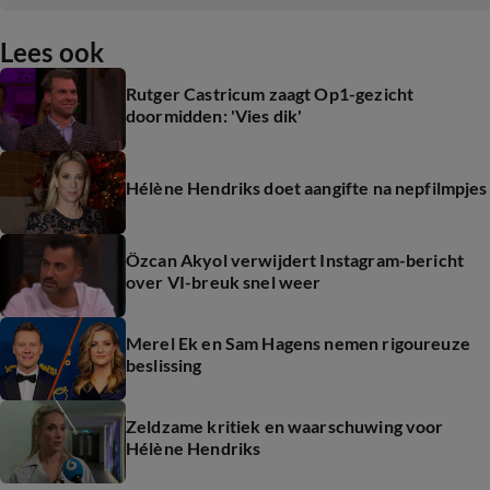
Lees ook
Rutger Castricum zaagt Op1-gezicht
doormidden: 'Vies dik'
Hélène Hendriks doet aangifte na nepfilmpjes
Özcan Akyol verwijdert Instagram-bericht
over VI-breuk snel weer
Merel Ek en Sam Hagens nemen rigoureuze
beslissing
Zeldzame kritiek en waarschuwing voor
Hélène Hendriks