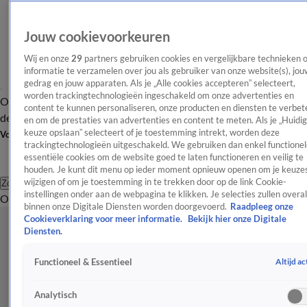
Jouw cookievoorkeuren
Wij en onze
29
partners gebruiken cookies en vergelijkbare technieken 
informatie te verzamelen over jou als gebruiker van onze website(s), jou
gedrag en jouw apparaten. Als je „Alle cookies accepteren” selecteert,
worden trackingtechnologieën ingeschakeld om onze advertenties en
Overzicht
Afleveringen
Tip
Entertainment
BN'ers
TV
Crime
Algemeen
content te kunnen personaliseren, onze producten en diensten te verbet
de redactie
Nieuwsbrief
en om de prestaties van advertenties en content te meten. Als je „Huidi
keuze opslaan” selecteert of je toestemming intrekt, worden deze
Volg Shownieuws
trackingtechnologieën uitgeschakeld. We gebruiken dan enkel functionel
essentiële cookies om de website goed te laten functioneren en veilig te
houden. Je kunt dit menu op ieder moment opnieuw openen om je keuzes
wijzigen of om je toestemming in te trekken door op de link Cookie-
Zoeken
instellingen onder aan de webpagina te klikken. Je selecties zullen overal
Overzicht
Entertainment
Spraakmakend
Reality
Crime
Video's
Afl
binnen onze Digitale Diensten worden doorgevoerd.
Raadpleeg onze
Cookieverklaring voor meer informatie.
Bekijk hier onze Digitale
Diensten.
Altijd ac
Functioneel & Essentieel
Analytisch