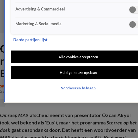
Advertising & Commercieel
Marketing & Social media
Derde partijen lijst
Gaat Sterren op het Doek
nog wel door na afscheid
Alle cookies accepteren
Eus?
Huidige keuze opslaan
SPRAAKMAKEND
Voorkeuren beheren
29 juli 2025, 20:49
Omroep MAX
afscheid neemt van presentator Özcan Akyol
(ook wel bekend als 'Eus'), maar het programma
Sterren op het
doek
gaat desondanks door. Dat heeft een woordvoerder van
MAX
dinsdag gemeld na berichtgeving van
RTL Boulevard
.