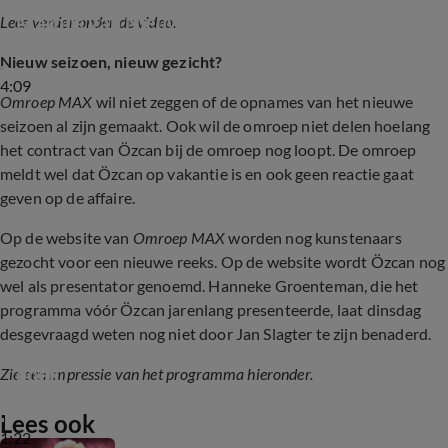
Mathijs van Nieuwkerk
Lees verder onder de video.
Nieuw seizoen, nieuw gezicht?
4:09
Omroep MAX
wil niet zeggen of de opnames van het nieuwe
seizoen al zijn gemaakt. Ook wil de omroep niet delen hoelang
het contract van Özcan bij de omroep nog loopt. De omroep
meldt wel dat Özcan op vakantie is en ook geen reactie gaat
geven op de affaire.
Op de website van
Omroep MAX
worden nog kunstenaars
gezocht voor een nieuwe reeks. Op de website wordt Özcan nog
wel als presentator genoemd. Hanneke Groenteman, die het
programma vóór Özcan jarenlang presenteerde, laat dinsdag
desgevraagd weten nog niet door Jan Slagter te zijn benaderd.
Anita Meyer openhartig in Sterren op het 
doek
Zie een impressie van het programma hieronder.
Lees ook
1:22