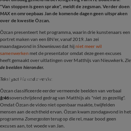
"Van stoppen is geen sprake", meldt de zegsman. Verder doen
MAX
en omroepbaas Jan de komende dagen geen uitspraken
over de kwestie Özcan.
Özcan presenteert het programma, waarin drie kunstenaars een
portret maken van een BN'er, vanaf 2019. Jan zei
maandagavond in
Shownieuws
dat hij
niet meer wil
samenwerken
met de presentator omdat deze geen excuses
heeft gemaakt over uitlatingen over Matthijs van Nieuwkerk.
Zie
de beelden hieronder.
Jan Slagter en Johan Derksen woedend op Eus
Tekst gaat hieronder verder.
Özcan classificeerde eerder vermeende beelden van verbaal
1:46
grensoverschrijdend gedrag van Matthijs als "niet zo gezellig".
Omdat Özcan de video niet openbaar maakte, twijfelden
mensen aan de echtheid ervan. Özcan kwam zondagavond in het
programma
Zomergasten
terug op die rel, maar bood geen
excuses aan, tot woede van Jan.
Eus wordt geconfronteerd met vragen over 