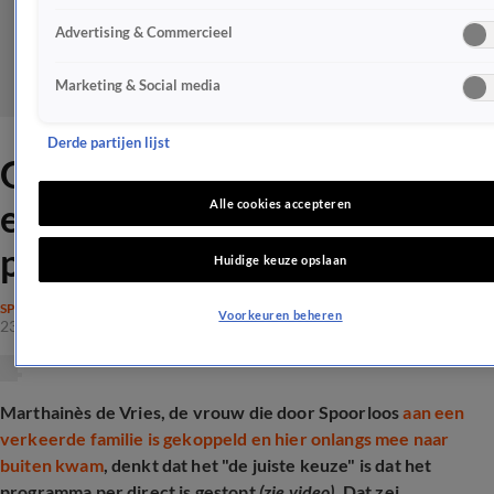
Advertising & Commercieel
Marketing & Social media
Derde partijen lijst
Gedupeerde Spoorloos
eerlijk over stoppen
Alle cookies accepteren
programma
Huidige keuze opslaan
SPRAAKMAKEND
Voorkeuren beheren
23 feb 2025, 14:39
Marthainès de Vries, de vrouw die door Spoorloos
aan een
verkeerde familie is gekoppeld en hier onlangs mee naar
buiten kwam
, denkt dat het "de juiste keuze" is dat het
programma per direct is gestopt
(zie video)
. Dat zei