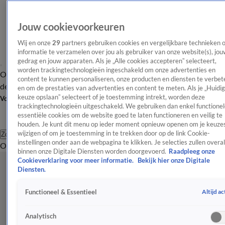
Jouw cookievoorkeuren
Wij en onze
29
partners gebruiken cookies en vergelijkbare technieken 
informatie te verzamelen over jou als gebruiker van onze website(s), jou
gedrag en jouw apparaten. Als je „Alle cookies accepteren” selecteert,
worden trackingtechnologieën ingeschakeld om onze advertenties en
Overzicht
Afleveringen
Tip
Entertainment
BN'ers
TV
Crime
Algemeen
content te kunnen personaliseren, onze producten en diensten te verbet
de redactie
Nieuwsbrief
en om de prestaties van advertenties en content te meten. Als je „Huidi
keuze opslaan” selecteert of je toestemming intrekt, worden deze
Volg Shownieuws
trackingtechnologieën uitgeschakeld. We gebruiken dan enkel functionel
essentiële cookies om de website goed te laten functioneren en veilig te
houden. Je kunt dit menu op ieder moment opnieuw openen om je keuzes
wijzigen of om je toestemming in te trekken door op de link Cookie-
Zoeken
instellingen onder aan de webpagina te klikken. Je selecties zullen overal
Overzicht
Entertainment
Spraakmakend
Reality
Crime
Video's
Afl
binnen onze Digitale Diensten worden doorgevoerd.
Raadpleeg onze
Cookieverklaring voor meer informatie.
Bekijk hier onze Digitale
Diensten.
Altijd ac
Functioneel & Essentieel
Analytisch