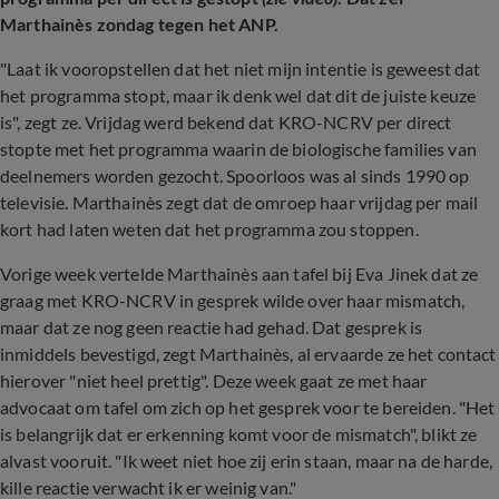
Marthainès zondag tegen het ANP.
"Laat ik vooropstellen dat het niet mijn intentie is geweest dat
het programma stopt, maar ik denk wel dat dit de juiste keuze
is", zegt ze. Vrijdag werd bekend dat KRO-NCRV per direct
stopte met het programma waarin de biologische families van
deelnemers worden gezocht. Spoorloos was al sinds 1990 op
televisie. Marthainès zegt dat de omroep haar vrijdag per mail
kort had laten weten dat het programma zou stoppen.
Vorige week vertelde Marthainès aan tafel bij Eva Jinek dat ze
graag met KRO-NCRV in gesprek wilde over haar mismatch,
maar dat ze nog geen reactie had gehad. Dat gesprek is
inmiddels bevestigd, zegt Marthainès, al ervaarde ze het contact
hierover "niet heel prettig". Deze week gaat ze met haar
advocaat om tafel om zich op het gesprek voor te bereiden. "Het
is belangrijk dat er erkenning komt voor de mismatch", blikt ze
alvast vooruit. "Ik weet niet hoe zij erin staan, maar na de harde,
kille reactie verwacht ik er weinig van."