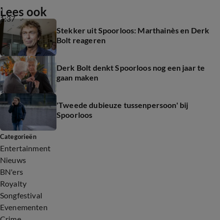
Lees ook
1:37
Stekker uit Spoorloos: Marthainès en Derk
Bolt reageren
Derk Bolt denkt Spoorloos nog een jaar te
gaan maken
'Tweede dubieuze tussenpersoon' bij
Spoorloos
Categorieën
Entertainment
Nieuws
BN'ers
Royalty
Songfestival
Evenementen
Crime