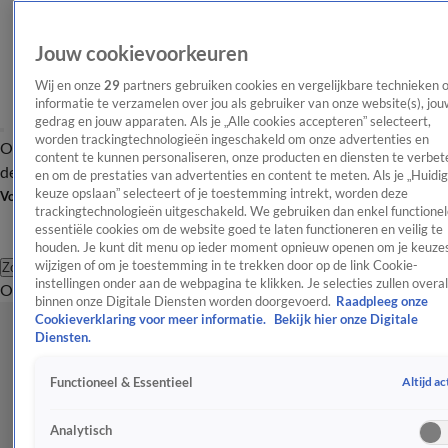
Jouw cookievoorkeuren
Wij en onze
29
partners gebruiken cookies en vergelijkbare technieken 
informatie te verzamelen over jou als gebruiker van onze website(s), jou
gedrag en jouw apparaten. Als je „Alle cookies accepteren” selecteert,
worden trackingtechnologieën ingeschakeld om onze advertenties en
Overzicht
Afleveringen
Tip
Entertainment
BN'ers
TV
Crime
Algemeen
content te kunnen personaliseren, onze producten en diensten te verbet
de redactie
Nieuwsbrief
en om de prestaties van advertenties en content te meten. Als je „Huidi
keuze opslaan” selecteert of je toestemming intrekt, worden deze
Volg Shownieuws
trackingtechnologieën uitgeschakeld. We gebruiken dan enkel functionel
essentiële cookies om de website goed te laten functioneren en veilig te
houden. Je kunt dit menu op ieder moment opnieuw openen om je keuzes
wijzigen of om je toestemming in te trekken door op de link Cookie-
Zoeken
instellingen onder aan de webpagina te klikken. Je selecties zullen overal
Overzicht
Entertainment
Spraakmakend
Reality
Crime
Video's
Afl
binnen onze Digitale Diensten worden doorgevoerd.
Raadpleeg onze
Cookieverklaring voor meer informatie.
Bekijk hier onze Digitale
Diensten.
Altijd ac
Functioneel & Essentieel
Analytisch