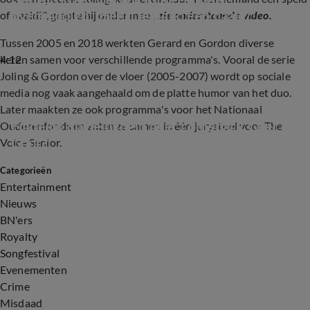
overhandigd: ‘Heeft iemand een naald?’
of naald?", grapte hij onder meer,
z
ie onderstaande video.
Tussen 2005 en 2018 werkten Gerard en Gordon diverse
4:12
keren samen voor verschillende programma's. Vooral de serie
Joling & Gordon over de vloer (2005-2007) wordt op sociale
media nog vaak aangehaald om de platte humor van het duo.
Later maakten ze ook programma's voor het Nationaal
Eindelijk duidelijkheid over comeback Geer en 
Ouderenfonds en zaten ze samen in één jurystoel voor The
Goor?
Voice Senior.
Categorieën
3:26
Entertainment
Nieuws
BN'ers
Royalty
Songfestival
Evenementen
Crime
Misdaad