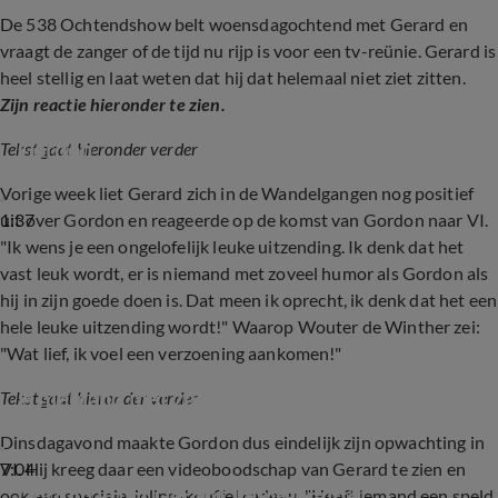
De 538 Ochtendshow belt woensdagochtend met Gerard en
vraagt de zanger of de tijd nu rijp is voor een tv-reünie. Gerard is
heel stellig en laat weten dat hij dat helemaal niet ziet zitten.
Zijn reactie hieronder te zien.
Gerard Joling duidelijk over reünie met 
Gordon
Tekst gaat hieronder verder
Vorige week liet Gerard zich in de Wandelgangen nog positief
1:37
uit over Gordon en reageerde op de komst van Gordon naar VI.
"
Ik wens je een ongelofelijk leuke uitzending. Ik denk dat het
vast leuk wordt, er is niemand met zoveel humor als Gordon als
hij in zijn goede doen is. Dat meen ik oprecht, ik denk dat het een
hele leuke uitzending wordt!" Waarop Wouter de Winther zei:
"Wat lief, ik voel een verzoening aankomen!"
Gerard Joling verrast met lof voor Gordon: 'Er 
is niemand met zoveel humor als hij'
Tekst gaat hieronder verder
Dinsdagavond maakte Gordon dus eindelijk zijn opwachting in
7:04
VI. Hij kreeg daar een videoboodschap van Gerard te zien en
Gordon krijgt Gerard Joling-knuffel 
ook een speciale Joling-knuffel cadeau. "Heeft iemand een speld