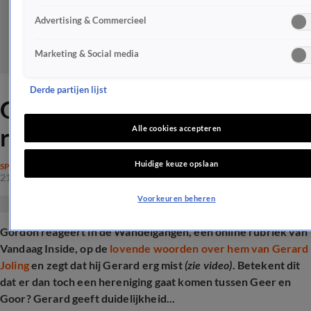
Advertising & Commercieel
Marketing & Social media
Derde partijen lijst
Gerard Joling duidelijk over
reünie met Gordon
Alle cookies accepteren
Huidige keuze opslaan
SPRAAKMAKEND
21 mei 2025, 10:38
Voorkeuren beheren
Gordon reageert in de Wandelgangen, een online rubriek van
Vandaag Inside, op de
lovende woorden over hem van Gerard
Joling
en zegt dat hij Gerard erg mist
(zie video)
. Betekent dit
dat er dan toch een hereniging gaat komen tussen Geer en
Goor? Gerard geeft duidelijkheid...