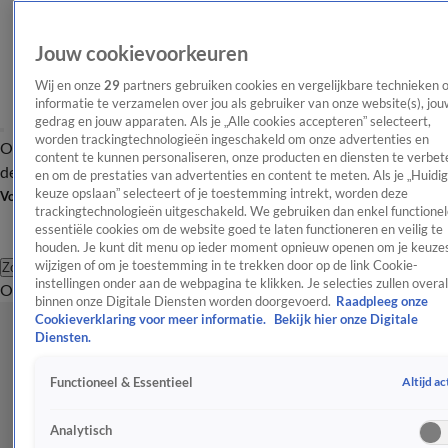
Jouw cookievoorkeuren
Wij en onze
29
partners gebruiken cookies en vergelijkbare technieken 
informatie te verzamelen over jou als gebruiker van onze website(s), jou
gedrag en jouw apparaten. Als je „Alle cookies accepteren” selecteert,
worden trackingtechnologieën ingeschakeld om onze advertenties en
Overzicht
Afleveringen
Tip
Entertainment
BN'ers
TV
Crime
Algemeen
content te kunnen personaliseren, onze producten en diensten te verbet
de redactie
Nieuwsbrief
en om de prestaties van advertenties en content te meten. Als je „Huidi
keuze opslaan” selecteert of je toestemming intrekt, worden deze
Volg Shownieuws
trackingtechnologieën uitgeschakeld. We gebruiken dan enkel functionel
essentiële cookies om de website goed te laten functioneren en veilig te
houden. Je kunt dit menu op ieder moment opnieuw openen om je keuzes
wijzigen of om je toestemming in te trekken door op de link Cookie-
Zoeken
instellingen onder aan de webpagina te klikken. Je selecties zullen overal
Overzicht
Entertainment
Spraakmakend
Reality
Crime
Video's
Afl
binnen onze Digitale Diensten worden doorgevoerd.
Raadpleeg onze
Cookieverklaring voor meer informatie.
Bekijk hier onze Digitale
Diensten.
Altijd ac
Functioneel & Essentieel
Analytisch