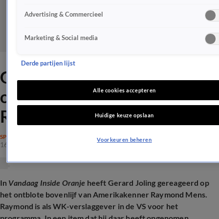
Advertising & Commercieel
Marketing & Social media
Derde partijen lijst
Gerard Joling reageert op
ontbloot bovenlijf van
Alle cookies accepteren
Raymond Mens
Huidige keuze opslaan
SPRAAKMAKEND
Voorkeuren beheren
16 juni 2026, 13:13
In
Vandaag Inside Oranje
heeft Gerard Joling gereageerd op
het ontblote bovenlijf van Amerikakenner Raymond Mens.
Raymond is als WK-verslaggever in de VS voor het
programma. In een item dat hij daar heeft opgenomen