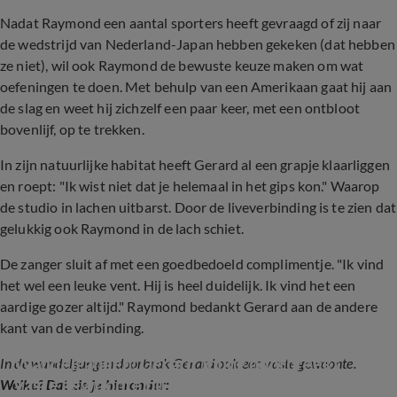
Nadat Raymond een aantal sporters heeft gevraagd of zij naar
de wedstrijd van Nederland-Japan hebben gekeken (dat hebben
ze niet), wil ook Raymond de bewuste keuze maken om wat
oefeningen te doen. Met behulp van een Amerikaan gaat hij aan
de slag en weet hij zichzelf een paar keer, met een ontbloot
bovenlijf, op te trekken.
In zijn natuurlijke habitat heeft Gerard al een grapje klaarliggen
en roept: "Ik wist niet dat je helemaal in het gips kon." Waarop
de studio in lachen uitbarst. Door de liveverbinding is te zien dat
gelukkig ook Raymond in de lach schiet.
De zanger sluit af met een goedbedoeld complimentje. "Ik vind
het wel een leuke vent. Hij is heel duidelijk. Ik vind het een
aardige gozer altijd." Raymond bedankt Gerard aan de andere
kant van de verbinding.
Wandelgangen: Gerard Joling doorbreekt 
In de wandelgangen doorbrak Gerard ook een vaste gewoonte.
vaste gewoonte bij Vandaag Inside Oranje
Welke? Dat zie je hieronder: