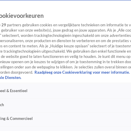
ookievoorkeuren
e
29
partners gebruiken cookies en vergelijkbare technieken om informatie te
s gebruiker van onze website(s), jouw gedrag en jouw apparaten. Als je „Alle co
” selecteert, worden trackingtechnologieën ingeschakeld om onze advertenties
personaliseren, onze producten en diensten te verbeteren en om de prestaties 
s en content te meten. Als je „Huidige keuze opslaan” selecteert of je toestemm
e trackingtechnologieën uitgeschakeld. We gebruiken dan enkel functionele en
de website goed te laten functioneren en veilig te houden. Je kunt dit menu op
ieuw openen om je keuzes te wijzigen of om je toestemming in te trekken door
ellingen onder aan de webpagina te klikken. Je selecties zullen overal binnen o
orden doorgevoerd.
Raadpleeg onze Cookieverklaring voor meer informatie.
ale Diensten.
eel & Essentieel
sch
sing & Commercieel