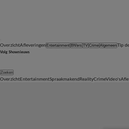
Overzicht
Afleveringen
Tip d
Entertainment
BN'ers
TV
Crime
Algemeen
Volg Shownieuws
Zoeken
Overzicht
Entertainment
Spraakmakend
Reality
Crime
Video's
Afl