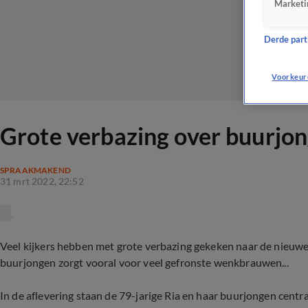
Marketi
Derde parti
Voorkeur
Grote verbazing over buurjon
SPRAAKMAKEND
31 mrt 2022, 22:52
Veel kijkers hebben met grote verbazing gekeken naar de nieuwe
buurjongen zorgt vooral voor veel gefronste wenkbrauwen...
In de aflevering staan de 79-jarige Ria en haar buurjongen centraa