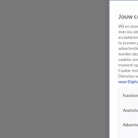
Jouw c
Wij en onz
over jou al
accepteren
te kunnen 
advertentie
worden dez
cookies om 
moment opn
Cookie-inst
Diensten w
onze Digit
Function
Analyti
Adverti