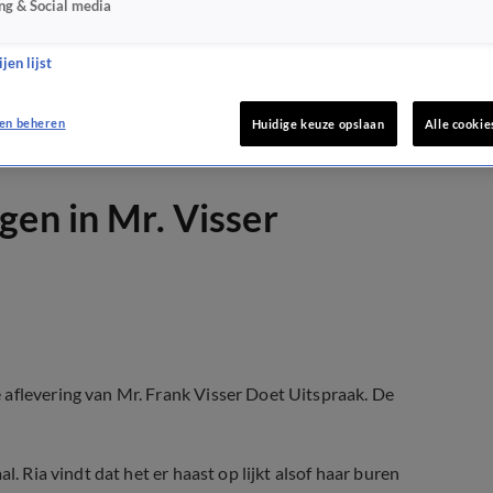
ng & Social media
jen lijst
en beheren
Huidige keuze opslaan
Alle cookie
gen in Mr. Visser
 aflevering van Mr. Frank Visser Doet Uitspraak. De
l. Ria vindt dat het er haast op lijkt alsof haar buren