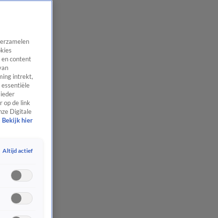
 verzamelen
okies
 en content
van
ing intrekt,
 essentiële
 ieder
 op de link
nze Digitale
Bekijk hier
Altijd actief