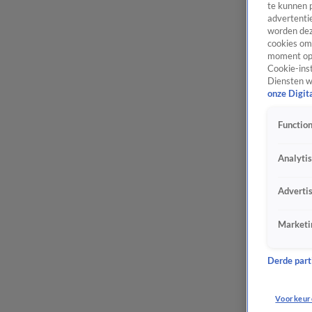
te kunnen 
advertentie
worden dez
cookies om 
moment opn
Cookie-inst
Diensten w
onze Digit
Function
Analyti
Adverti
Marketi
Derde parti
Voorkeur