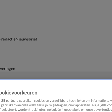
e redactie
Nieuwsbrief
everingen
ookievoorkeuren
e
28
partners gebruiken cookies en vergelijkbare technieken om informatie te
s gebruiker van onze website(s), jouw gedrag en jouw apparaten. Als je „Alle co
” selecteert, worden trackingtechnologieën ingeschakeld om onze advertenties