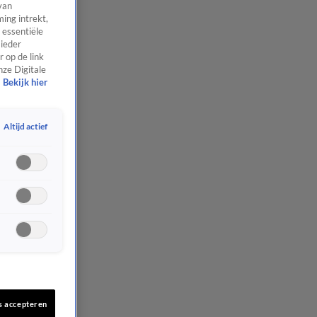
van
ing intrekt,
 essentiële
 ieder
 op de link
nze Digitale
Bekijk hier
Altijd actief
s accepteren