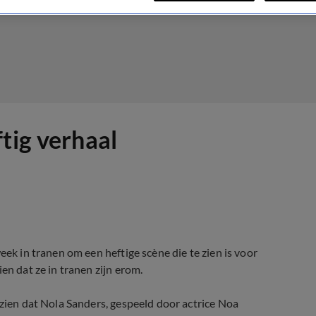
tig verhaal
eek in tranen om een heftige scène die te zien is voor
en dat ze in tranen zijn erom.
 zien dat Nola Sanders, gespeeld door actrice
Noa