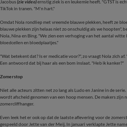
Jacobus
(zie video)
ernstig ziek is en leukemie heeft. "GTST is ec
TikTok in tranen. "M'n hart."
Omdat Nola rondliep met vreemde blauwe plekken, heeft ze bloed 
blauwe plekken zijn helaas niet zo onschuldig als we hoopten", b
Nola, Nina en Bing. "We zien een verhoging van het aantal witte b
bloedcellen en bloedplaatjes."
"Wat betekent dat? Is er medicatie voor?", zo vraagt Nola zich af.
Een antwoord dat bij haar als een bom inslaat. "Heb ik kanker?"
Zomerstop
Niet alle acteurs zitten net zo lang als Ludo en Janine in de serie.
wordt afscheid genomen van een hoop mensen. De makers zijn n
zomercliffhanger.
Even leek het er ook op dat de laatste aflevering voor de zomers
gespeeld door Jette van der Meij. In januari verklapte Jette name