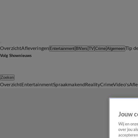
Overzicht
Afleveringen
Tip d
Entertainment
BN'ers
TV
Crime
Algemeen
Volg Shownieuws
Zoeken
Overzicht
Entertainment
Spraakmakend
Reality
Crime
Video's
Afl
Jouw c
Wij en onz
over jou al
accepteren