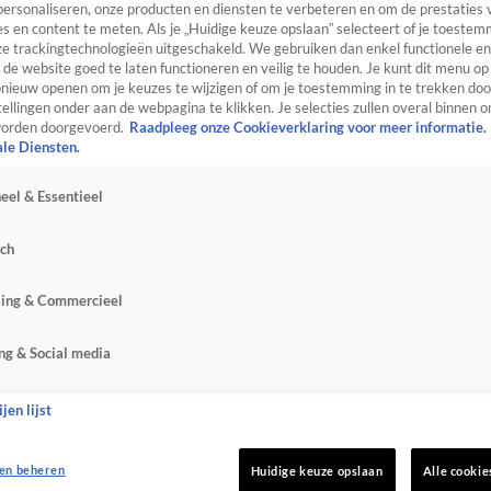
personaliseren, onze producten en diensten te verbeteren en om de prestaties 
s en content te meten. Als je „Huidige keuze opslaan” selecteert of je toestemm
e trackingtechnologieën uitgeschakeld. We gebruiken dan enkel functionele en
de website goed te laten functioneren en veilig te houden. Je kunt dit menu op
ieuw openen om je keuzes te wijzigen of om je toestemming in te trekken door
ellingen onder aan de webpagina te klikken. Je selecties zullen overal binnen o
orden doorgevoerd.
Raadpleeg onze Cookieverklaring voor meer informatie.
ale Diensten.
eel & Essentieel
sch
sing & Commercieel
ng & Social media
jen lijst
en beheren
Huidige keuze opslaan
Alle cookie