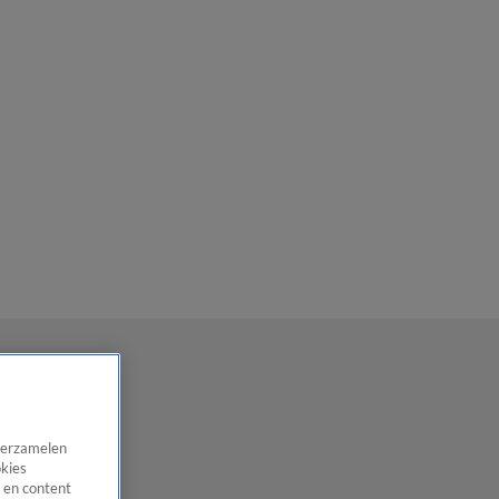
 verzamelen
okies
 en content