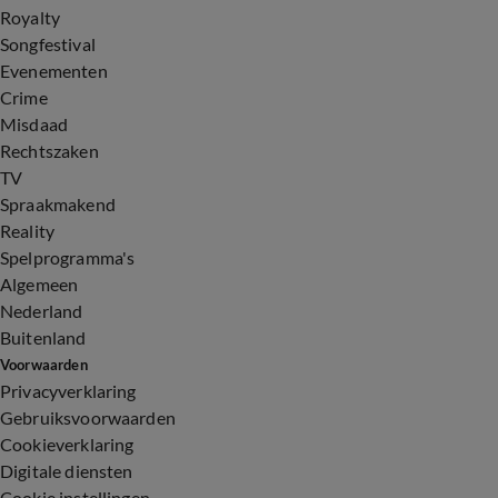
Royalty
Songfestival
Evenementen
Crime
Misdaad
Rechtszaken
TV
Spraakmakend
Reality
Spelprogramma's
Algemeen
Nederland
Buitenland
Voorwaarden
Privacyverklaring
Gebruiksvoorwaarden
Cookieverklaring
Digitale diensten
Cookie instellingen