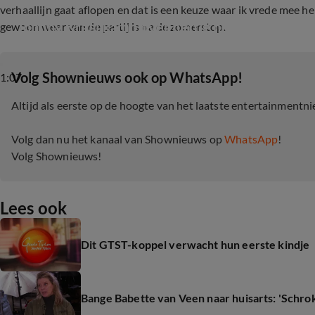
verhaallijn gaat aflopen en dat is een keuze waar ik vrede mee heb
Johnny Kraaijkamp over heftig nieuws 'Laura'
gewoon weer van de partij is na de zomerstop.
‎Volg Shownieuws ook op WhatsApp!
1:07
Altijd als eerste op de hoogte van het laatste entertainmentn
Volg dan nu het kanaal van Shownieuws op
WhatsApp
!
Volg Shownieuws!
Lees ook
Dit GTST-koppel verwacht hun eerste kindje
Bange Babette van Veen naar huisarts: 'Schrok