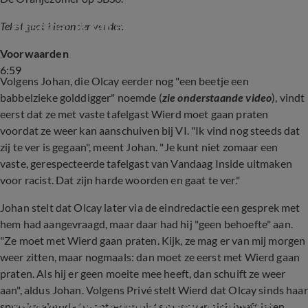
Wierd Duk reageert op uitspraken van Femke 
Halsema: 'Ik kan er zo woedend over worden!'
Tekst gaat hieronder verder.
Voorwaarden
6:59
Volgens Johan, die Olcay eerder nog "een beetje een
babbelzieke golddigger" noemde (
zie onderstaande video
), vindt
eerst dat ze met vaste tafelgast Wierd moet gaan praten
voordat ze weer kan aanschuiven bij VI. "Ik vind nog steeds dat
zij te ver is gegaan", meent Johan. "Je kunt niet zomaar een
vaste, gerespecteerde tafelgast van Vandaag Inside uitmaken
voor racist. Dat zijn harde woorden en gaat te ver."
Johan stelt dat Olcay later via de eindredactie een gesprek met
hem had aangevraagd, maar daar had hij "geen behoefte" aan.
"Ze moet met Wierd gaan praten. Kijk, ze mag er van mij morgen
weer zitten, maar nogmaals: dan moet ze eerst met Wierd gaan
praten. Als hij er geen moeite mee heeft, dan schuift ze weer
aan", aldus Johan. Volgens Privé stelt Wierd dat Olcay sinds haar
Vandaag Inside-tafel bespreekt uithaal van 
spraakmakende tv-optreden niets meer van zich heeft laten