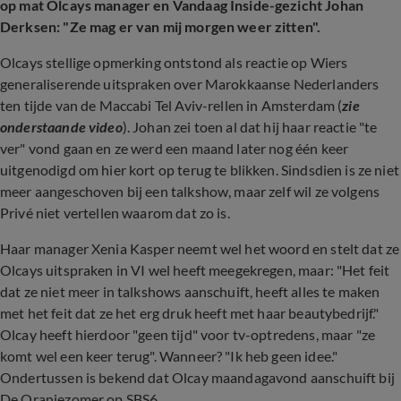
op mat Olcays manager en Vandaag Inside-gezicht Johan
Derksen: "Ze mag er van mij morgen weer zitten".
Olcays stellige opmerking ontstond als reactie op Wiers
generaliserende uitspraken over Marokkaanse Nederlanders
ten tijde van de Maccabi Tel Aviv-rellen in Amsterdam (
zie
onderstaande video
). Johan zei toen al dat hij haar reactie "te
ver" vond gaan en ze werd een maand later nog één keer
uitgenodigd om hier kort op terug te blikken. Sindsdien is ze niet
meer aangeschoven bij een talkshow, maar zelf wil ze volgens
Privé niet vertellen waarom dat zo is.
Haar manager Xenia Kasper neemt wel het woord en stelt dat ze
Olcays uitspraken in VI wel heeft meegekregen, maar: "Het feit
dat ze niet meer in talkshows aanschuift, heeft alles te maken
met het feit dat ze het erg druk heeft met haar beautybedrijf."
Olcay heeft hierdoor "geen tijd" voor tv-optredens, maar "ze
komt wel een keer terug". Wanneer? "Ik heb geen idee."
Ondertussen is bekend dat Olcay maandagavond aanschuift bij
De Oranjezomer op SBS6.