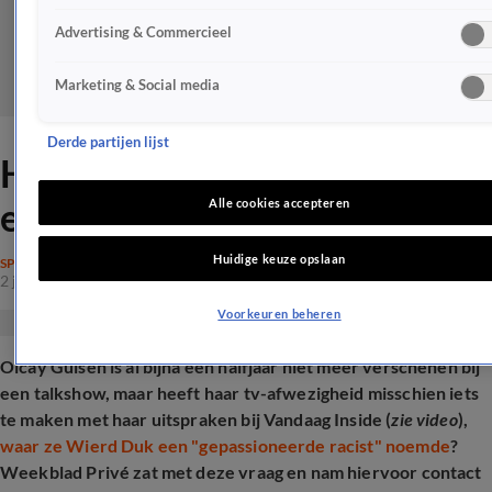
Advertising & Commercieel
Marketing & Social media
Derde partijen lijst
Heeft Olcay Gulsen haar
eigen graf gegraven?
Alle cookies accepteren
Huidige keuze opslaan
SPRAAKMAKEND
2 juni 2025, 12:43
Voorkeuren beheren
Olcay Gulsen is al bijna een halfjaar niet meer verschenen bij
een talkshow, maar heeft haar tv-afwezigheid misschien iets
te maken met haar uitspraken bij Vandaag Inside (
zie video
),
waar ze Wierd Duk een "gepassioneerde racist" noemde
?
Weekblad Privé zat met deze vraag en nam hiervoor contact