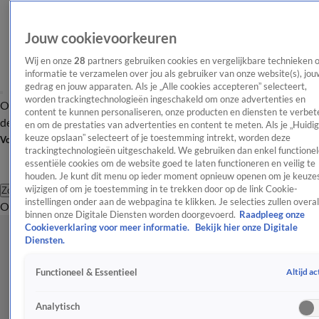
Jouw cookievoorkeuren
Wij en onze
28
partners gebruiken cookies en vergelijkbare technieken 
informatie te verzamelen over jou als gebruiker van onze website(s), jou
gedrag en jouw apparaten. Als je „Alle cookies accepteren” selecteert,
worden trackingtechnologieën ingeschakeld om onze advertenties en
Overzicht
Afleveringen
Tip
Entertainment
BN'ers
TV
Crime
Algemeen
content te kunnen personaliseren, onze producten en diensten te verbet
de redactie
Nieuwsbrief
en om de prestaties van advertenties en content te meten. Als je „Huidi
keuze opslaan” selecteert of je toestemming intrekt, worden deze
Volg Shownieuws
trackingtechnologieën uitgeschakeld. We gebruiken dan enkel functionel
essentiële cookies om de website goed te laten functioneren en veilig te
houden. Je kunt dit menu op ieder moment opnieuw openen om je keuzes
wijzigen of om je toestemming in te trekken door op de link Cookie-
Zoeken
instellingen onder aan de webpagina te klikken. Je selecties zullen overal
Overzicht
Entertainment
Spraakmakend
Reality
Crime
Video's
Afl
binnen onze Digitale Diensten worden doorgevoerd.
Raadpleeg onze
Cookieverklaring voor meer informatie.
Bekijk hier onze Digitale
Diensten.
Altijd ac
Functioneel & Essentieel
Analytisch