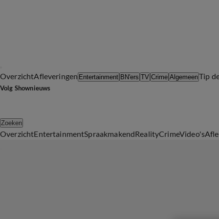
Overzicht
Afleveringen
Tip d
Entertainment
BN'ers
TV
Crime
Algemeen
Volg Shownieuws
Zoeken
Overzicht
Entertainment
Spraakmakend
Reality
Crime
Video's
Afl