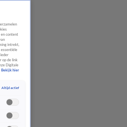
 verzamelen
okies
 en content
van
ing intrekt,
 essentiële
 ieder
 op de link
nze Digitale
Bekijk hier
Altijd actief