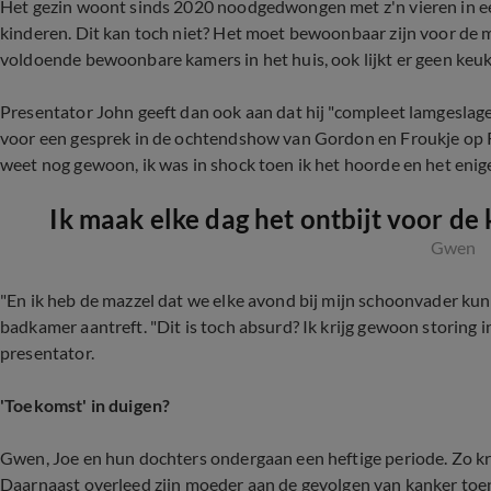
Het gezin woont sinds 2020 noodgedwongen met z'n vieren in e
kinderen. Dit kan toch niet? Het moet bewoonbaar zijn voor de m
voldoende bewoonbare kamers in het huis, ook lijkt er geen keuk
Presentator John geeft dan ook aan dat hij "compleet lamgeslage
voor een gesprek in de ochtendshow
van Gordon en Froukje op 
weet nog gewoon, ik was in shock toen ik het hoorde en het enige
Ik maak elke dag het ontbijt voor de
Gwen
"En ik heb de mazzel dat we elke avond bij mijn schoonvader kunne
badkamer aantreft. "Dit is toch absurd? Ik krijg gewoon storing in 
presentator.
'Toekomst' in duigen?
Gwen, Joe en hun dochters ondergaan een heftige periode. Zo kre
Daarnaast overleed zijn moeder aan de gevolgen van kanker to