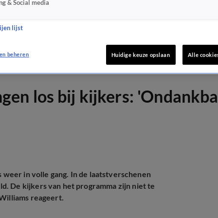
ng & Social media
jen lijst
en beheren
Huidige keuze opslaan
Alle cookie
n los bij kijkers: 'Ondankba
s weer in volle gang. In de laatstverschenen
. De kijkers van het programma zijn niet te
Williams reageert.