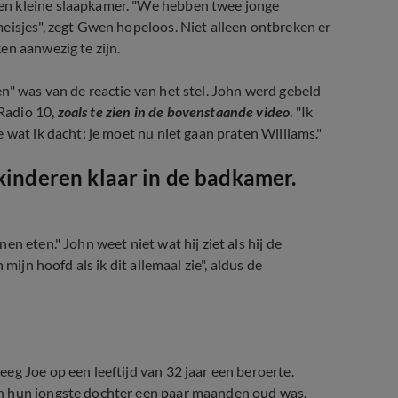
en kleine slaapkamer. "We hebben twee jonge
eisjes", zegt Gwen hopeloos. Niet alleen ontbreken er
en aanwezig te zijn.
n" was van de reactie van het stel. John werd gebeld
Radio 10,
zoals te zien in de bovenstaande video
. "Ik
 wat ik dacht: je moet nu niet gaan praten Williams."
 kinderen klaar in de badkamer.
n eten." John weet niet wat hij ziet als hij de
mijn hoofd als ik dit allemaal zie", aldus de
eg Joe op een leeftijd van 32 jaar een beroerte.
en hun jongste dochter een paar maanden oud was.