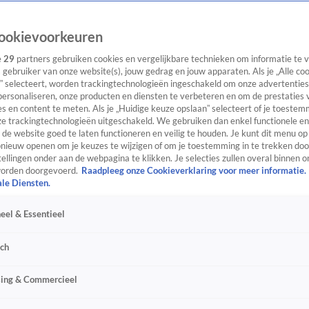
ookievoorkeuren
e
29
partners gebruiken cookies en vergelijkbare technieken om informatie te
s gebruiker van onze website(s), jouw gedrag en jouw apparaten. Als je „Alle co
” selecteert, worden trackingtechnologieën ingeschakeld om onze advertenties
personaliseren, onze producten en diensten te verbeteren en om de prestaties 
s en content te meten. Als je „Huidige keuze opslaan” selecteert of je toestemm
e trackingtechnologieën uitgeschakeld. We gebruiken dan enkel functionele en
de website goed te laten functioneren en veilig te houden. Je kunt dit menu op
ieuw openen om je keuzes te wijzigen of om je toestemming in te trekken door
ellingen onder aan de webpagina te klikken. Je selecties zullen overal binnen o
orden doorgevoerd.
Raadpleeg onze Cookieverklaring voor meer informatie.
ale Diensten.
eel & Essentieel
sch
sing & Commercieel