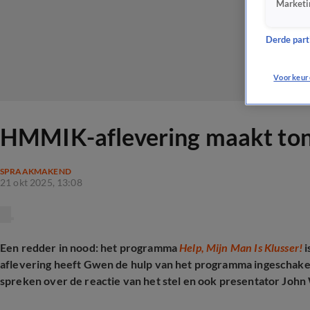
Marketi
Derde parti
Voorkeur
HMMIK-aflevering maakt tonge
SPRAAKMAKEND
21 okt 2025, 13:08
Een redder in nood: het programma
Help, Mijn Man Is Klusser!
i
aflevering heeft Gwen de hulp van het programma ingeschakeld
spreken over de reactie van het stel en ook presentator John 