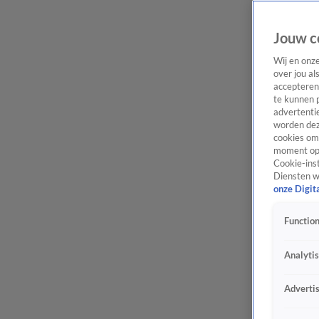
Jouw c
Wij en onz
over jou al
accepteren
te kunnen 
advertentie
worden dez
cookies om 
moment opn
Cookie-inst
Diensten w
onze Digit
Function
Analyti
Adverti