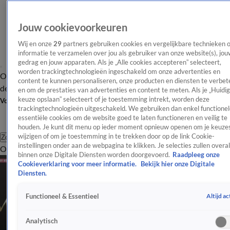
Jouw cookievoorkeuren
Wij en onze
29
partners gebruiken cookies en vergelijkbare technieken 
informatie te verzamelen over jou als gebruiker van onze website(s), jou
gedrag en jouw apparaten. Als je „Alle cookies accepteren” selecteert,
worden trackingtechnologieën ingeschakeld om onze advertenties en
Overzicht
Afleveringen
Tip
Entertainment
BN'ers
TV
Crime
Algemeen
content te kunnen personaliseren, onze producten en diensten te verbet
de redactie
Nieuwsbrief
en om de prestaties van advertenties en content te meten. Als je „Huidi
keuze opslaan” selecteert of je toestemming intrekt, worden deze
Volg Shownieuws
trackingtechnologieën uitgeschakeld. We gebruiken dan enkel functionel
essentiële cookies om de website goed te laten functioneren en veilig te
houden. Je kunt dit menu op ieder moment opnieuw openen om je keuzes
wijzigen of om je toestemming in te trekken door op de link Cookie-
Zoeken
instellingen onder aan de webpagina te klikken. Je selecties zullen overal
Overzicht
Entertainment
Spraakmakend
Reality
Crime
Video's
Afl
binnen onze Digitale Diensten worden doorgevoerd.
Raadpleeg onze
Cookieverklaring voor meer informatie.
Bekijk hier onze Digitale
Diensten.
Altijd ac
Functioneel & Essentieel
Analytisch