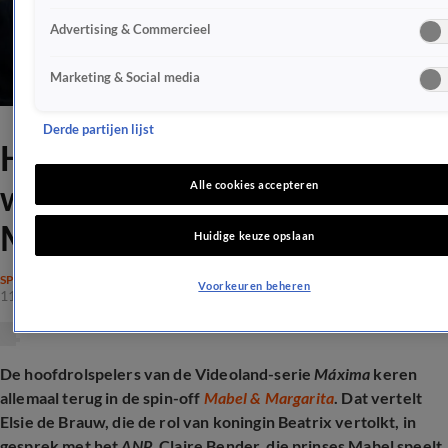
Advertising & Commercieel
Marketing & Social media
Derde partijen lijst
Hoofdrolspelers Máxima
weer te zien in spin-off
Alle cookies accepteren
Mabel & Margarita
Huidige keuze opslaan
SPRAAKMAKEND
Voorkeuren beheren
11 mrt 2026, 13:15
De hoofdrolspelers van de Videoland-serie
Máxima
keren
allemaal terug in de spin-off
Mabel & Margarita
. Dat vertelt
Elsie de Brauw, die de rol van koningin Beatrix vertolkt, in
gesprek met het
ANP
. Claire Bender, die prinses Mabel speelt,