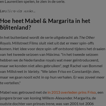
en Laurentien spelen, te zien in de serie.
Zien: de officiële trailer van Máxima seizoen 2
Lees hieronder verder...
Hoe heet Mabel & Margarita
in het
1:51
buitenland?
In het buitenland wordt de serie uitgebracht als
The Other
Royals
. Millstreet Films sluit niet uit dat er meer spin-offs
komen. Het idee voor deze spin-off ontstond tijdens het draaien
van het tweede seizoen van
Máxima
. "In het tweede seizoen
hebben we de Nederlandse royals wat meer geïntroduceerd,
maar we konden niet alles gebruiken", zegt Rachel van Bommel
van Millstreet in
Variety
. "We laten Friso en Constantijn zien,
maar we gaan nooit echt in op hun verhalen. Er was zoveel meer
te vertellen."
Mabel was getrouwd met de
in 2013 overleden prins Friso
, een
jongere broer van koning Willem-Alexander. Margarita, de
oudste dochter van prinses Irene, was van 2001 tot 2006