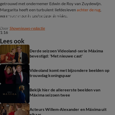
getrouwd met ondernemer Edwin de Roy van Zuydewijn.
Margarita heeft een turbulent liefdesleven
achter de rug
,
Tweede scheiding voor prinses Margarita
waarover meer
in onderstaande video
.
Door
Shownieuws-redactie
1:16
Lees ook
Derde seizoen Videoland-serie Máxima
bevestigd: 'Met nieuwe cast'
Videoland komt met bijzondere beelden op
trouwdag koningspaar
Bekijk hier de allereerste beelden van
Máxima seizoen twee
Acteurs Willem-Alexander en Máxima uit
elkaar