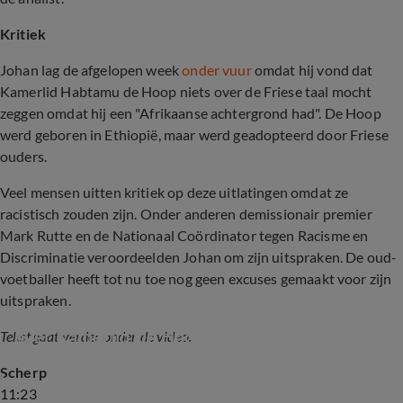
Kritiek
Johan lag de afgelopen week
onder vuur
omdat hij vond dat
Kamerlid Habtamu de Hoop niets over de Friese taal mocht
zeggen omdat hij een "Afrikaanse achtergrond had". De Hoop
werd geboren in Ethiopië, maar werd geadopteerd door Friese
ouders.
Veel mensen uitten kritiek op deze uitlatingen omdat ze
racistisch zouden zijn. Onder anderen demissionair premier
Mark Rutte en de Nationaal Coördinator tegen Racisme en
Discriminatie veroordeelden Johan om zijn uitspraken. De oud-
voetballer heeft tot nu toe nog geen excuses gemaakt voor zijn
uitspraken.
Aangifte tegen Johan Derksen om uitspraak 
over Kamerlid De Hoop
Tekst gaat verder onder de video.
Scherp
11:23