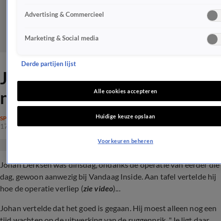
Advertising & Commercieel
Marketing & Social media
Derde partijen lijst
Johan Derksen geeft update
na operatie
Alle cookies accepteren
Huidige keuze opslaan
SPRAAKMAKEND
17 apr 2024, 11:27
Voorkeuren beheren
Johan Derksen was dinsdag, ondanks de operatie van eerder die
dag, gewoon aanwezig bij Vandaag Inside. Aan tafel vertelde
hij
hoe de operatie verliep (
zie video
)...
Johan vertelde dat het goed is gegaan. Hij moest alleen nog een
tijd wachten op de uitwerking van de ruggenprik. "Je ligt daar