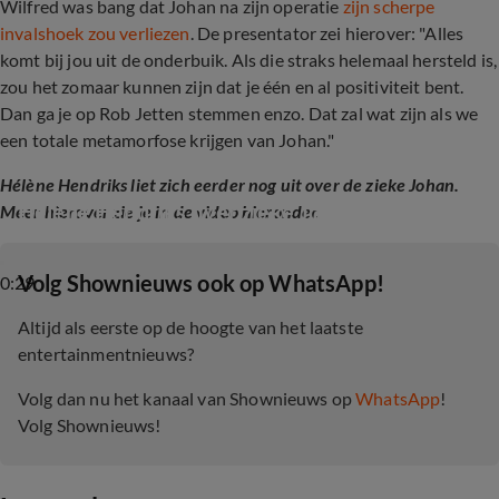
Wilfred was bang dat Johan na zijn operatie
zijn scherpe
invalshoek zou verliezen
. De presentator zei hierover: "Alles
komt bij jou uit de onderbuik. Als die straks helemaal hersteld is,
zou het zomaar kunnen zijn dat je één en al positiviteit bent.
Dan ga je op Rob Jetten stemmen enzo. Dat zal wat zijn als we
een totale metamorfose krijgen van Johan."
Hélène Hendriks liet zich eerder nog uit over de zieke Johan.
Hélène Hendriks over zieke Johan Derksen
Meer hierover zie je in de video hieronder.
‎Volg Shownieuws ook op WhatsApp!
0:29
Altijd als eerste op de hoogte van het laatste
entertainmentnieuws?
Volg dan nu het kanaal van Shownieuws op
WhatsApp
!
Volg Shownieuws!