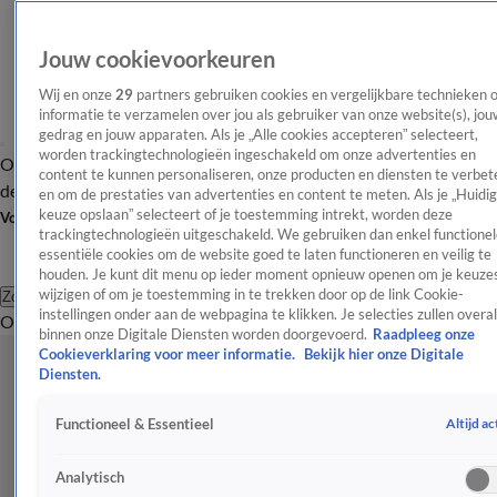
Jouw cookievoorkeuren
Wij en onze
29
partners gebruiken cookies en vergelijkbare technieken 
informatie te verzamelen over jou als gebruiker van onze website(s), jou
gedrag en jouw apparaten. Als je „Alle cookies accepteren” selecteert,
worden trackingtechnologieën ingeschakeld om onze advertenties en
Overzicht
Afleveringen
Tip
Entertainment
BN'ers
TV
Crime
Algemeen
content te kunnen personaliseren, onze producten en diensten te verbet
de redactie
Nieuwsbrief
en om de prestaties van advertenties en content te meten. Als je „Huidi
keuze opslaan” selecteert of je toestemming intrekt, worden deze
Volg Shownieuws
trackingtechnologieën uitgeschakeld. We gebruiken dan enkel functionel
essentiële cookies om de website goed te laten functioneren en veilig te
houden. Je kunt dit menu op ieder moment opnieuw openen om je keuzes
wijzigen of om je toestemming in te trekken door op de link Cookie-
Zoeken
instellingen onder aan de webpagina te klikken. Je selecties zullen overal
Overzicht
Entertainment
Spraakmakend
Reality
Crime
Video's
Afl
binnen onze Digitale Diensten worden doorgevoerd.
Raadpleeg onze
Cookieverklaring voor meer informatie.
Bekijk hier onze Digitale
Diensten.
Altijd ac
Functioneel & Essentieel
Analytisch