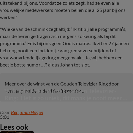
uitstekend bij ons. Voordat ze zoiets zegt, had ze even alle
vrouwelijke medewerkers moeten bellen die al 25 jaar bij ons
werken."
"Wieke van de schmink zegt altijd: ‘Ik zit bij alle programma’s,
maar de heren gedragen zich nergens zo keurig als bij dit
programma.’ Er is bij ons geen Goois matras. Ik zit er 27 jaar en
heb nog nooit een incidentje van grensoverschrijdend of
vrouwonvriendelijk gedrag meegemaakt. Ja, wij hebben een
beetje botte humor…", aldus Johan tot slot.
Meer over de winst van de Gouden Televizier Ring door
Wilfred Genee blij met Gouden Televizier-
Vandaag Inside in
de video hieronder
...
Ring: 'Het is zo uniek, dit maak je nooit meer 
mee!'
Door
Benjamin Hagen
5:01
Lees ook