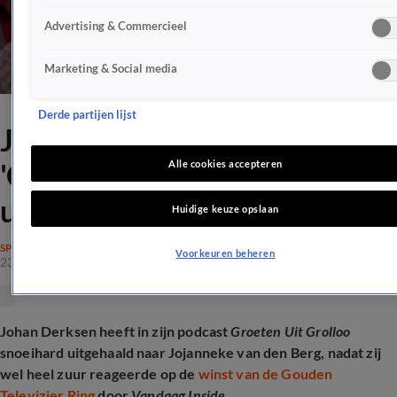
Advertising & Commercieel
Marketing & Social media
Derde partijen lijst
Johan Derksen haalt uit:
'Gewoon onzin wat je
Alle cookies accepteren
uitkraamt'
Huidige keuze opslaan
SPRAAKMAKEND
Voorkeuren beheren
23 okt 2025, 21:41
Johan Derksen heeft in zijn podcast
Groeten Uit Grolloo
snoeihard uitgehaald naar Jojanneke van den Berg, nadat zij
wel heel zuur reageerde op de
winst van de Gouden
Televizier Ring
door
Vandaag Inside
.