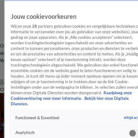
Jouw cookievoorkeuren
Wij en onze
28
partners gebruiken cookies en vergelijkbare technieken 
informatie te verzamelen over jou als gebruiker van onze website(s), jou
gedrag en jouw apparaten. Als je „Alle cookies accepteren” selecteert,
worden trackingtechnologieën ingeschakeld om onze advertenties en
Overzicht
Afleveringen
Tip
Entertainment
BN'ers
TV
Crime
Algemeen
content te kunnen personaliseren, onze producten en diensten te verbet
de redactie
Nieuwsbrief
en om de prestaties van advertenties en content te meten. Als je „Huidi
keuze opslaan” selecteert of je toestemming intrekt, worden deze
Volg Shownieuws
trackingtechnologieën uitgeschakeld. We gebruiken dan enkel functionel
essentiële cookies om de website goed te laten functioneren en veilig te
houden. Je kunt dit menu op ieder moment opnieuw openen om je keuzes
wijzigen of om je toestemming in te trekken door op de link Cookie-
Zoeken
instellingen onder aan de webpagina te klikken. Je selecties zullen overal
Overzicht
Entertainment
Spraakmakend
Reality
Crime
Video's
Afl
binnen onze Digitale Diensten worden doorgevoerd.
Raadpleeg onze
Cookieverklaring voor meer informatie.
Bekijk hier onze Digitale
Diensten.
Altijd ac
Functioneel & Essentieel
Analytisch