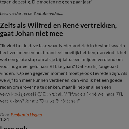
tegen de zestig. Die moeten nog een paar jaar."
Lees verder na de Youtube-video...
Zelfs als Wilfred en René vertrekken,
gaat Johan niet mee
"Ik vind het in deze fase waar Nederland zich in bevindt waarin
heel veel mensen het financieel moeilijk hebben, dan vind ik het
wel een grote stap om als je bij Talpa een miljoen verdiend om
voor nog meer geld naar RTL te gaan." Dat zou hij 'ongepast'
vinden. "Op een gegeven moment moet je ook tevreden zijn. Als
we vijf ton meer kunnen verdienen, dan vind ik het een goede
reden om erover na te denken, maar ik heb er alleen een
Valentijn Driessen en Job Knoester naar RTL? 
vervelend gevoel bij." En wat als Wilfred en René wel naar RTL
'Het wordt een grote leegloop hier!'
vertrekken? Johan: "Dan ga ik niet mee."
Door
Benjamin Hagen
1:24
Lees ook