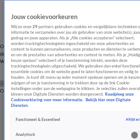
Jouw cookievoorkeuren
Wij en onze
29
partners gebruiken cookies en vergelijkbare technieken 
informatie te verzamelen over jou als gebruiker van onze website(s), jou
gedrag en jouw apparaten. Als je „Alle cookies accepteren” selecteert,
worden trackingtechnologieën ingeschakeld om onze advertenties en
Overzicht
Afleveringen
Tip
Entertainment
BN'ers
TV
Crime
Algemeen
content te kunnen personaliseren, onze producten en diensten te verbet
de redactie
Nieuwsbrief
en om de prestaties van advertenties en content te meten. Als je „Huidi
keuze opslaan” selecteert of je toestemming intrekt, worden deze
Volg Shownieuws
trackingtechnologieën uitgeschakeld. We gebruiken dan enkel functionel
essentiële cookies om de website goed te laten functioneren en veilig te
houden. Je kunt dit menu op ieder moment opnieuw openen om je keuzes
wijzigen of om je toestemming in te trekken door op de link Cookie-
Zoeken
instellingen onder aan de webpagina te klikken. Je selecties zullen overal
Overzicht
Entertainment
Spraakmakend
Reality
Crime
Video's
Afl
binnen onze Digitale Diensten worden doorgevoerd.
Raadpleeg onze
Cookieverklaring voor meer informatie.
Bekijk hier onze Digitale
Diensten.
Altijd ac
Functioneel & Essentieel
Analytisch