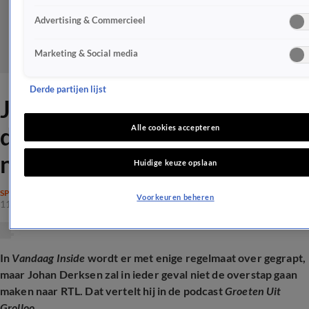
Advertising & Commercieel
Marketing & Social media
Derde partijen lijst
Johan Derksen schept
duidelijkheid over 'transfer
Alle cookies accepteren
naar RTL'
Huidige keuze opslaan
SPRAAKMAKEND
Voorkeuren beheren
11 mei 2026, 18:45
In
Vandaag Inside
wordt er met enige regelmaat over gegrapt,
maar Johan Derksen zal in ieder geval niet de overstap gaan
maken naar RTL. Dat vertelt hij in de podcast
Groeten Uit
Grolloo
.