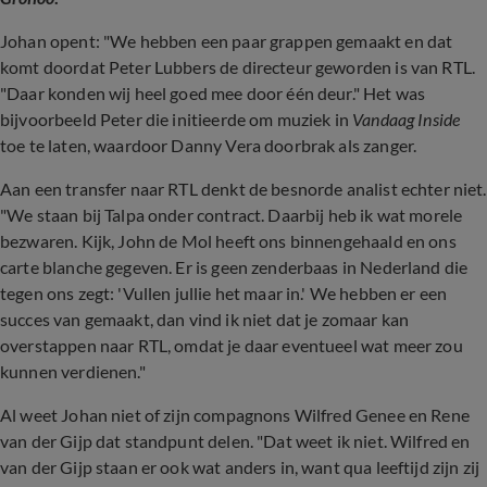
Johan opent: "We hebben een paar grappen gemaakt en dat
komt doordat Peter Lubbers de directeur geworden is van RTL.
"Daar konden wij heel goed mee door één deur." Het was
bijvoorbeeld Peter die initieerde om muziek in
Vandaag Inside
toe te laten, waardoor Danny Vera doorbrak als zanger.
Aan een transfer naar RTL denkt de besnorde analist echter niet.
"We staan bij Talpa onder contract. Daarbij heb ik wat morele
bezwaren. Kijk, John de Mol heeft ons binnengehaald en ons
carte blanche gegeven. Er is geen zenderbaas in Nederland die
tegen ons zegt: 'Vullen jullie het maar in.' We hebben er een
succes van gemaakt, dan vind ik niet dat je zomaar kan
overstappen naar RTL, omdat je daar eventueel wat meer zou
kunnen verdienen."
Al weet Johan niet of zijn compagnons Wilfred Genee en Rene
van der Gijp dat standpunt delen. "Dat weet ik niet. Wilfred en
van der Gijp staan er ook wat anders in, want qua leeftijd zijn zij