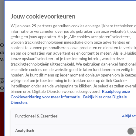
Jouw cookievoorkeuren
Wij en onze
29
partners gebruiken cookies en vergelijkbare technieken 
informatie te verzamelen over jou als gebruiker van onze website(s), jou
gedrag en jouw apparaten. Als je „Alle cookies accepteren” selecteert,
worden trackingtechnologieën ingeschakeld om onze advertenties en
Overzicht
Afleveringen
Tip
Entertainment
BN'ers
TV
Crime
Algemeen
content te kunnen personaliseren, onze producten en diensten te verbet
de redactie
Nieuwsbrief
en om de prestaties van advertenties en content te meten. Als je „Huidi
keuze opslaan” selecteert of je toestemming intrekt, worden deze
Volg Shownieuws
trackingtechnologieën uitgeschakeld. We gebruiken dan enkel functionel
essentiële cookies om de website goed te laten functioneren en veilig te
houden. Je kunt dit menu op ieder moment opnieuw openen om je keuzes
wijzigen of om je toestemming in te trekken door op de link Cookie-
Zoeken
instellingen onder aan de webpagina te klikken. Je selecties zullen overal
Overzicht
Entertainment
Spraakmakend
Reality
Crime
Video's
Afl
binnen onze Digitale Diensten worden doorgevoerd.
Raadpleeg onze
Cookieverklaring voor meer informatie.
Bekijk hier onze Digitale
Diensten.
Altijd ac
Functioneel & Essentieel
Analytisch