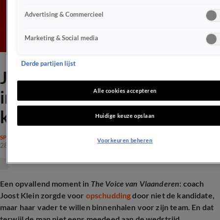
Advertising & Commercieel
Marketing & Social media
Derde partijen lijst
Joost Klein verbreekt regels
in The Voice van Vlaanderen:
Alle cookies accepteren
kiest vader kandidate
Huidige keuze opslaan
SPRAAKMAKEND
Voorkeuren beheren
28 mrt 2026, 13:38
Een opvallend moment in
The Voice van Vlaanderen
: coach
Joost Klein zorgde voor
opschudding
door niet de kandidate,
maar haar vader te willen binnenhalen voor zijn team. En dat
terwijl de man niet eens meedeed aan de wedstrijd.