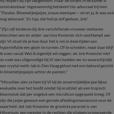
hij respect bij zijn vakgenoten. Maar de olifant in de kamer is
onmiskenbaar: tegenwoordig betekent tbs-advocaat bij hem
‘Theater, Bloemetjesjasjes, sneue meeloper – oh en ja, ik was ook
nog advocaat.’ En tsja, dat heb je zelf gedaan, Job."
"Zijn vijf kinderen bij drie verschillende vrouwen verklaren
misschien een en ander: aan hoe Knoester zich vastklampt aan
zijn VI-stoel zie je hoe duur het is om in deze tijden van
hyperinflatie een gezin te runnen. Of te scheiden, maar daar blijf
ik even vanaf. Wat ik eigenlijk wil zeggen: als Job Knoester niet
zo vaak was uitgenodigd bij VI dan hadden we nu waarschijnlijk
een crystal meth-lab in Den Haag gehad met een bekend gezicht
in bloemetjesjasjes achter de pannen."
"Misschien zien ze hem bij VI bij de onvermijdelijke jaarlijkse
evaluatie over het hoofd omdat hij eruitziet als een tropisch
bloemstuk dat per ongeluk een microfoon opgespeld kreeg. Of
zijn die jasjes gewoon een geniale afleidingsmanoeuvre voor de
waarheid: dat Job Knoester de grootste parasiet is van
Hilversum, een meester in de rechten die stiekem promoveerde