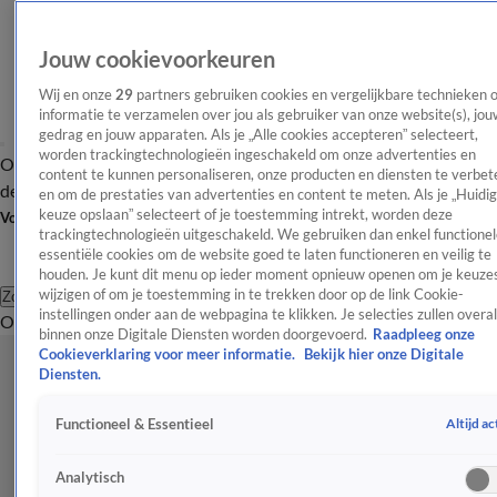
Jouw cookievoorkeuren
Wij en onze
29
partners gebruiken cookies en vergelijkbare technieken 
informatie te verzamelen over jou als gebruiker van onze website(s), jou
gedrag en jouw apparaten. Als je „Alle cookies accepteren” selecteert,
worden trackingtechnologieën ingeschakeld om onze advertenties en
Overzicht
Afleveringen
Tip
Entertainment
BN'ers
TV
Crime
Algemeen
content te kunnen personaliseren, onze producten en diensten te verbet
de redactie
Nieuwsbrief
en om de prestaties van advertenties en content te meten. Als je „Huidi
keuze opslaan” selecteert of je toestemming intrekt, worden deze
Volg Shownieuws
trackingtechnologieën uitgeschakeld. We gebruiken dan enkel functionel
essentiële cookies om de website goed te laten functioneren en veilig te
houden. Je kunt dit menu op ieder moment opnieuw openen om je keuzes
wijzigen of om je toestemming in te trekken door op de link Cookie-
Zoeken
instellingen onder aan de webpagina te klikken. Je selecties zullen overal
Overzicht
Entertainment
Spraakmakend
Reality
Crime
Video's
Afl
binnen onze Digitale Diensten worden doorgevoerd.
Raadpleeg onze
Cookieverklaring voor meer informatie.
Bekijk hier onze Digitale
Diensten.
Altijd ac
Functioneel & Essentieel
Analytisch