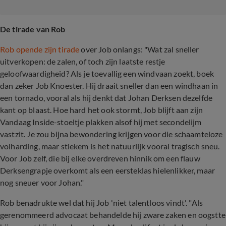
De tirade van Rob
Rob opende zijn tirade
over Job onlangs: "Wat zal sneller
uitverkopen: de zalen, of toch zijn laatste restje
geloofwaardigheid? Als je toevallig een windvaan zoekt, boek
dan zeker Job Knoester. Hij draait sneller dan een windhaan in
een tornado, vooral als hij denkt dat Johan Derksen dezelfde
kant op blaast. Hoe hard het ook stormt, Job blijft aan zijn
Vandaag Inside-stoeltje plakken alsof hij met secondelijm
vastzit. Je zou bijna bewondering krijgen voor die schaamteloze
volharding, maar stiekem is het natuurlijk vooral tragisch sneu.
Voor Job zelf, die bij elke overdreven hinnik om een flauw
Derksengrapje overkomt als een eersteklas hielenlikker, maar
nog sneuer voor Johan."
Rob benadrukte wel dat hij Job 'niet talentloos vindt'. "Als
gerenommeerd advocaat behandelde hij zware zaken en oogstte