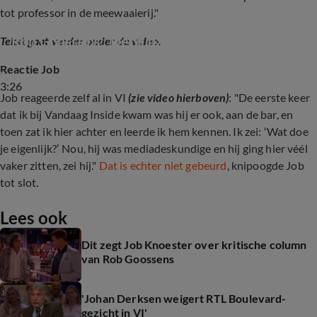
tot professor in de meewaaierij."
Job Knoester reageert op kritische column 
Rob Goossens: 'Denk dat het daar vandaan 
Tekst gaat verder onder de video.
komt'
Reactie Job
3:26
Job reageerde zelf al in VI
(zie video hierboven)
: "De eerste keer
dat ik bij Vandaag Inside kwam was hij er ook, aan de bar, en
toen zat ik hier achter en leerde ik hem kennen. Ik zei: ‘Wat doe
je eigenlijk?’ Nou, hij was mediadeskundige en hij ging hier véél
vaker zitten, zei hij."
Dat is echter niet gebeurd
, knipoogde Job
tot slot.
Lees ook
Dit zegt Job Knoester over kritische column
van Rob Goossens
'Johan Derksen weigert RTL Boulevard-
gezicht in VI'