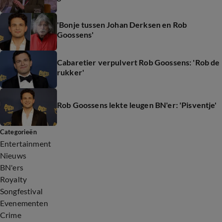
'Bonje tussen Johan Derksen en Rob
Goossens'
Cabaretier verpulvert Rob Goossens: 'Rob de
rukker'
Rob Goossens lekte leugen BN'er: 'Pisventje'
Categorieën
Entertainment
Nieuws
BN'ers
Royalty
Songfestival
Evenementen
Crime