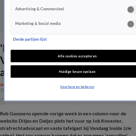
Advertising & Commercieel
Marketing & Social media
Derde partijen lijst
'Kamp-RTL Boulevard gaat
Vandaag Inside-mensen
Alle cookies accepteren
aanvallen'
Huidige keuze opslaan
SPRAAKMAKEND
Voorkeuren beheren
15 apr 2025, 11:52
Rob Goossens opende vorige week in een column voor de
website Ditjes en Datjes plots het vuur op Job Knoester,
strafrechtadvocaat en vaste tafelgast bij Vandaag Inside (zie
video). Het zou zomaar kunnen dat er nog meer 'aanvallen'