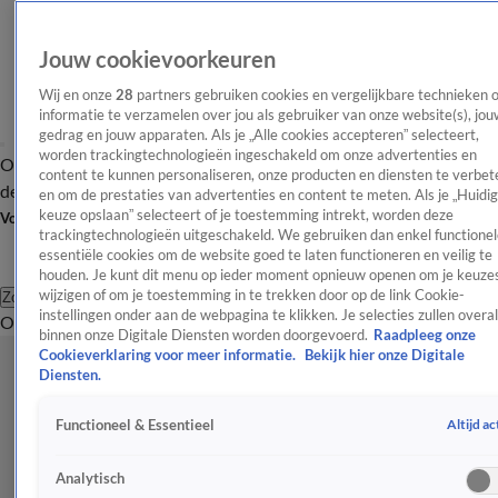
Jouw cookievoorkeuren
Wij en onze
28
partners gebruiken cookies en vergelijkbare technieken 
informatie te verzamelen over jou als gebruiker van onze website(s), jou
gedrag en jouw apparaten. Als je „Alle cookies accepteren” selecteert,
worden trackingtechnologieën ingeschakeld om onze advertenties en
Overzicht
Afleveringen
Tip
Entertainment
BN'ers
TV
Crime
Algemeen
content te kunnen personaliseren, onze producten en diensten te verbet
de redactie
Nieuwsbrief
en om de prestaties van advertenties en content te meten. Als je „Huidi
keuze opslaan” selecteert of je toestemming intrekt, worden deze
Volg Shownieuws
trackingtechnologieën uitgeschakeld. We gebruiken dan enkel functionel
essentiële cookies om de website goed te laten functioneren en veilig te
houden. Je kunt dit menu op ieder moment opnieuw openen om je keuzes
wijzigen of om je toestemming in te trekken door op de link Cookie-
Zoeken
instellingen onder aan de webpagina te klikken. Je selecties zullen overal
Overzicht
Entertainment
Spraakmakend
Reality
Crime
Video's
Afl
binnen onze Digitale Diensten worden doorgevoerd.
Raadpleeg onze
Cookieverklaring voor meer informatie.
Bekijk hier onze Digitale
Diensten.
Altijd ac
Functioneel & Essentieel
Analytisch