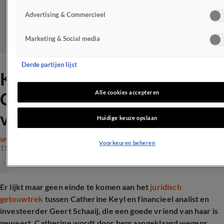
Advertising & Commercieel
Marketing & Social media
Derde partijen lijst
Keiharde aanval op
Catherine Keyl: 'Geestelijk
Alle cookies accepteren
verkracht'
Huidige keuze opslaan
SPRAAKMAKEND
Voorkeuren beheren
11 mrt 2025, 20:04
Er lijkt maar geen einde te komen aan het
juridisch
getouwtrek
tussen Catherine Keyl en financieel analist en
investeerder Geert Schaaij, die een goede vriend van haar is
geweest. Catherine wordt door hem aangeklaagd wegens