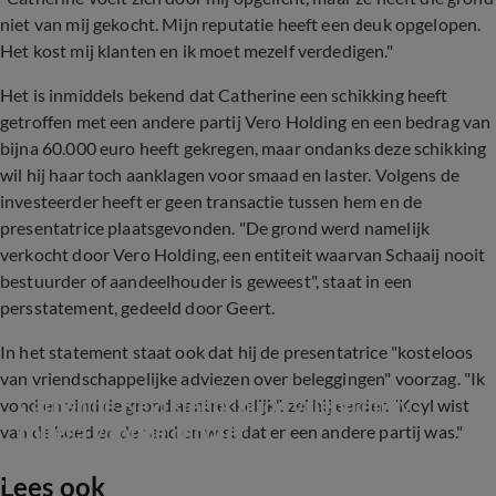
niet van mij gekocht. Mijn reputatie heeft een deuk opgelopen.
Het kost mij klanten en ik moet mezelf verdedigen."
Het is inmiddels bekend dat Catherine een schikking heeft
getroffen met een andere partij Vero Holding en een bedrag van
bijna 60.000 euro heeft gekregen, maar ondanks deze schikking
wil hij haar toch aanklagen voor smaad en laster. Volgens de
investeerder heeft er geen transactie tussen hem en de
presentatrice plaatsgevonden. "De grond werd namelijk
verkocht door Vero Holding, een entiteit waarvan Schaaij nooit
bestuurder of aandeelhouder is geweest", staat in een
persstatement, gedeeld door Geert.
In het statement staat ook dat hij de presentatrice "kosteloos
van vriendschappelijke adviezen over beleggingen" voorzag. "Ik
Catherine Keyl sleept oude vriend en tv-
vond en vind de grond aantrekkelijk", zei hij eerder. "Keyl wist
collega voor de rechter
van de hoed en de rand en wist dat er een andere partij was."
Lees ook