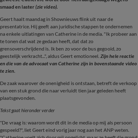
smaad en laster
(zie video)
.
Geert haalt maandag in Shownieuws flink uit naar de
presentatrice. Hij geeft aan juridische stappen te ondernemen
na enkele uitlatingen van Catherine in de media. "Ik probeer aan
te tonen dat wat ze gedaan heeft, dat dat zo
grensoverschrijdend is. Ik ben zo voor de bus gegooid, zo
geestelijk verkracht...", aldus Geert emotioneel.
Zijn hele reactie
en die van de advocaat van Catherine zijn in bovenstaande video
te zien.
De zaak waarover de onenigheid is ontstaan, betreft de verkoop
van een stuk grond die naar verluidt tien jaar geleden heeft
plaatsgevonden.
Tekst gaat hieronder verder
"De vraag is: waarom wordt dit in de media op mij als persoon
gespeeld?", liet Geert eind vorig jaar nog aan het ANP weten.
"Catherine voelt zich door mij opgelicht, maar ze heeft die grond