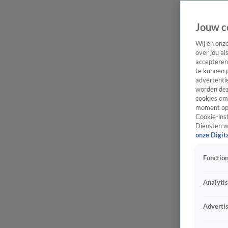
Jouw c
Wij en onz
over jou al
accepteren
te kunnen 
advertentie
worden dez
cookies om 
moment opn
Cookie-inst
Diensten w
onze Digit
Function
Analyti
Adverti