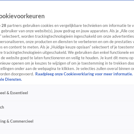
ookievoorkeuren
e
28
partners gebruiken cookies en vergelijkbare technieken om informatie te
s gebruiker van onze website(s), jouw gedrag en jouw apparaten. Als je „Alle co
” selecteert, worden trackingtechnologieën ingeschakeld om onze advertenties
personaliseren, onze producten en diensten te verbeteren en om de prestaties 
s en content te meten. Als je „Huidige keuze opslaan” selecteert of je toestemm
e trackingtechnologieën uitgeschakeld. We gebruiken dan enkel functionele en
de website goed te laten functioneren en veilig te houden. Je kunt dit menu op
ieuw openen om je keuzes te wijzigen of om je toestemming in te trekken door
ellingen onder aan de webpagina te klikken. Je selecties zullen overal binnen o
orden doorgevoerd.
Raadpleeg onze Cookieverklaring voor meer informatie.
ale Diensten.
eel & Essentieel
sch
sing & Commercieel