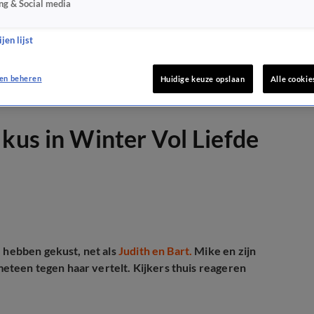
ng & Social media
jen lijst
en beheren
Huidige keuze opslaan
Alle cookie
kus in Winter Vol Liefde
e hebben gekust, net als
Judith en Bart.
Mike en zijn
 meteen tegen haar vertelt. Kijkers thuis reageren