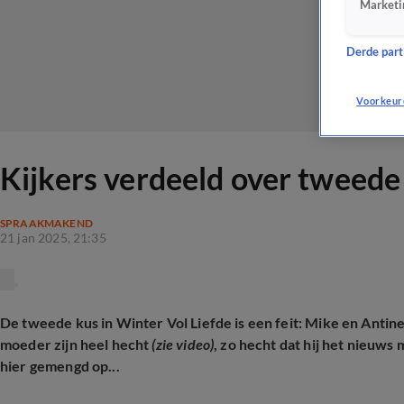
Marketi
Derde parti
Voorkeur
Kijkers verdeeld over tweede 
SPRAAKMAKEND
21 jan 2025, 21:35
De tweede kus in Winter Vol Liefde is een feit: Mike en Antin
moeder zijn heel hecht
(zie video)
, zo hecht dat hij het nieuws
hier gemengd op...