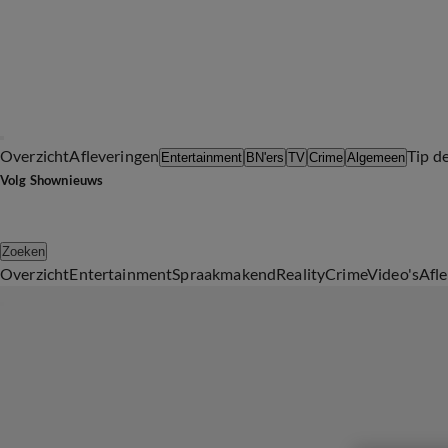
Overzicht
Afleveringen
Tip d
Entertainment
BN'ers
TV
Crime
Algemeen
Volg Shownieuws
Zoeken
Overzicht
Entertainment
Spraakmakend
Reality
Crime
Video's
Afl