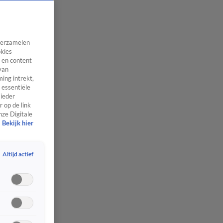
 verzamelen
okies
 en content
van
ing intrekt,
 essentiële
 ieder
 op de link
nze Digitale
Bekijk hier
Altijd actief