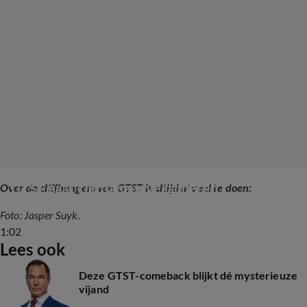
GTST gaat cliffhanger veranderen
Over de cliffhangers van GTST is altijd al veel te doen:
Foto: Jasper Suyk.
1:02
Lees ook
Deze GTST-comeback blijkt dé mysterieuze
vijand