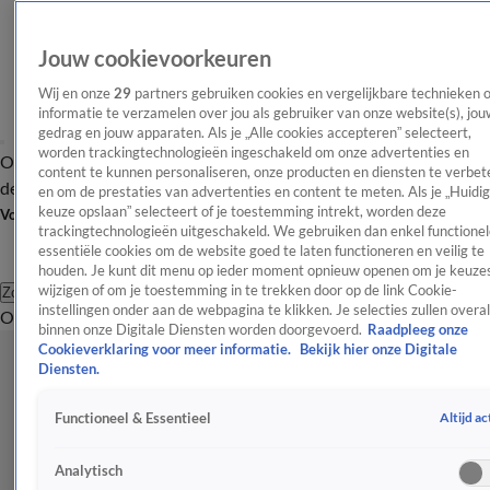
Jouw cookievoorkeuren
Wij en onze
29
partners gebruiken cookies en vergelijkbare technieken 
informatie te verzamelen over jou als gebruiker van onze website(s), jou
gedrag en jouw apparaten. Als je „Alle cookies accepteren” selecteert,
worden trackingtechnologieën ingeschakeld om onze advertenties en
Overzicht
Afleveringen
Tip
Entertainment
BN'ers
TV
Crime
Algemeen
content te kunnen personaliseren, onze producten en diensten te verbet
de redactie
Nieuwsbrief
en om de prestaties van advertenties en content te meten. Als je „Huidi
keuze opslaan” selecteert of je toestemming intrekt, worden deze
Volg Shownieuws
trackingtechnologieën uitgeschakeld. We gebruiken dan enkel functionel
essentiële cookies om de website goed te laten functioneren en veilig te
houden. Je kunt dit menu op ieder moment opnieuw openen om je keuzes
wijzigen of om je toestemming in te trekken door op de link Cookie-
Zoeken
instellingen onder aan de webpagina te klikken. Je selecties zullen overal
Overzicht
Entertainment
Spraakmakend
Reality
Crime
Video's
Afl
binnen onze Digitale Diensten worden doorgevoerd.
Raadpleeg onze
Cookieverklaring voor meer informatie.
Bekijk hier onze Digitale
Diensten.
Altijd ac
Functioneel & Essentieel
Analytisch