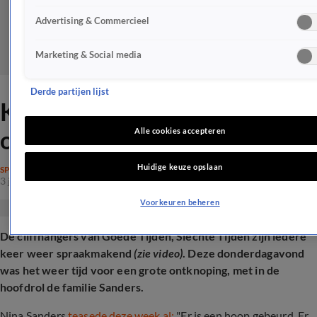
Advertising & Commercieel
Marketing & Social media
Derde partijen lijst
Kijkers GTST vellen unaniem
oordeel over de cliffhanger
Alle cookies accepteren
Huidige keuze opslaan
SPRAAKMAKEND
3 juli 2025, 20:34
Voorkeuren beheren
De cliffhangers van Goede Tijden, Slechte Tijden zijn iedere
keer weer spraakmakend
(zie video)
. Deze donderdagavond
was het weer tijd voor een grote ontknoping, met in de
hoofdrol de familie Sanders.
Nina Sanders
teasede deze week al:
"Er is een hoop gebeurd. Er