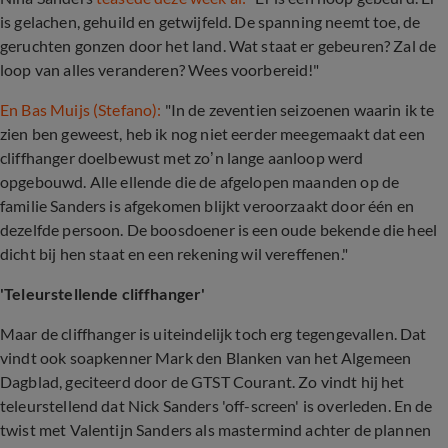
is gelachen, gehuild en getwijfeld. De spanning neemt toe, de
geruchten gonzen door het land. Wat staat er gebeuren? Zal de
loop van alles veranderen? Wees voorbereid!"
En Bas Muijs (Stefano):
"In de zeventien seizoenen waarin ik te
zien ben geweest, heb ik nog niet eerder meegemaakt dat een
cliffhanger doelbewust met zo’n lange aanloop werd
opgebouwd. Alle ellende die de afgelopen maanden op de
familie Sanders is afgekomen blijkt veroorzaakt door één en
dezelfde persoon. De boosdoener is een oude bekende die heel
dicht bij hen staat en een rekening wil vereffenen."
'Teleurstellende cliffhanger'
Maar de cliffhanger is uiteindelijk toch erg tegengevallen. Dat
vindt ook soapkenner Mark den Blanken van het Algemeen
Dagblad, geciteerd door de GTST Courant. Zo vindt hij het
teleurstellend dat Nick Sanders 'off-screen' is overleden. En de
twist met Valentijn Sanders als mastermind achter de plannen