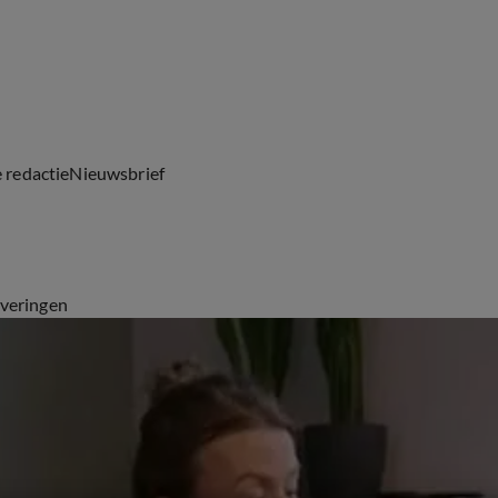
e redactie
Nieuwsbrief
everingen