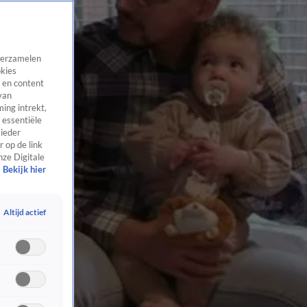
 verzamelen
okies
 en content
van
ing intrekt,
 essentiële
 ieder
 op de link
nze Digitale
Bekijk hier
Altijd actief