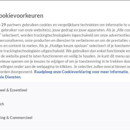
ookievoorkeuren
e
29
partners gebruiken cookies en vergelijkbare technieken om informatie te
s gebruiker van onze website(s), jouw gedrag en jouw apparaten. Als je „Alle co
” selecteert, worden trackingtechnologieën ingeschakeld om onze advertenties
personaliseren, onze producten en diensten te verbeteren en om de prestaties 
s en content te meten. Als je „Huidige keuze opslaan” selecteert of je toestemm
e trackingtechnologieën uitgeschakeld. We gebruiken dan enkel functionele en
de website goed te laten functioneren en veilig te houden. Je kunt dit menu op
ieuw openen om je keuzes te wijzigen of om je toestemming in te trekken door
ellingen onder aan de webpagina te klikken. Je selecties zullen overal binnen o
orden doorgevoerd.
Raadpleeg onze Cookieverklaring voor meer informatie.
ale Diensten.
eel & Essentieel
sch
sing & Commercieel