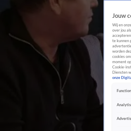
Jouw c
Wij en onz
over jou al
accepteren
te kunnen 
advertentie
worden dez
cookies om 
moment opn
Cookie-inst
Diensten w
onze Digit
Function
Analyti
Adverti