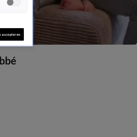
s accepteren
abbé