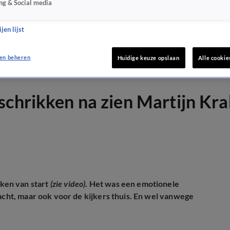
ng & Social media
jen lijst
en beheren
Huidige keuze opslaan
Alle cookie
schrikken na zien Martijn Kr
ken van start
(zie video)
. Het was een emotionele
jacht, maar ook voor de kijkers thuis. En wel vanwege