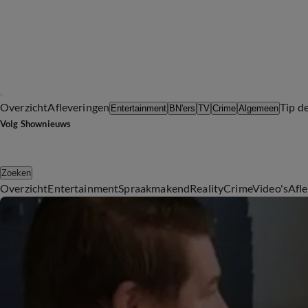
Overzicht
Afleveringen
Tip d
Entertainment
BN'ers
TV
Crime
Algemeen
Volg Shownieuws
Zoeken
Overzicht
Entertainment
Spraakmakend
Reality
Crime
Video's
Afl