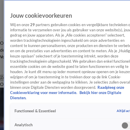
Jouw cookievoorkeuren
Wij en onze
29
partners gebruiken cookies en vergelijkbare technieken 
informatie te verzamelen over jou als gebruiker van onze website(s), jou
gedrag en jouw apparaten. Als je „Alle cookies accepteren” selecteert,
worden trackingtechnologieën ingeschakeld om onze advertenties en
Overzicht
Afleveringen
Tip
Entertainment
BN'ers
TV
Crime
Algemeen
content te kunnen personaliseren, onze producten en diensten te verbet
de redactie
Nieuwsbrief
en om de prestaties van advertenties en content te meten. Als je „Huidi
keuze opslaan” selecteert of je toestemming intrekt, worden deze
Volg Shownieuws
trackingtechnologieën uitgeschakeld. We gebruiken dan enkel functionel
essentiële cookies om de website goed te laten functioneren en veilig te
houden. Je kunt dit menu op ieder moment opnieuw openen om je keuzes
wijzigen of om je toestemming in te trekken door op de link Cookie-
Zoeken
instellingen onder aan de webpagina te klikken. Je selecties zullen overal
Overzicht
Entertainment
Spraakmakend
Reality
Crime
Video's
Afl
binnen onze Digitale Diensten worden doorgevoerd.
Raadpleeg onze
Cookieverklaring voor meer informatie.
Bekijk hier onze Digitale
Diensten.
Altijd ac
Functioneel & Essentieel
Analytisch