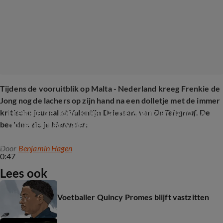
Tijdens de vooruitblik op Malta - Nederland kreeg Frenkie de
Jong nog de lachers op zijn hand na een dolletje met de immer
Frenkie de Jong krijgt lachers op zijn hand na 
kritische journalist Valentijn Driessen, van
De Telegraaf.
De
dolletje met Valentijn Driessen
beelden zie je
hieronder
:
Door
Benjamin Hagen
0:47
Lees ook
Voetballer Quincy Promes blijft vastzitten