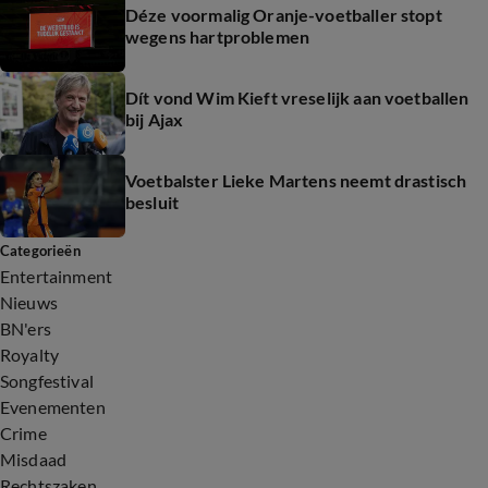
Déze voormalig Oranje-voetballer stopt
wegens hartproblemen
Dít vond Wim Kieft vreselijk aan voetballen
bij Ajax
Voetbalster Lieke Martens neemt drastisch
besluit
Categorieën
Entertainment
Nieuws
BN'ers
Royalty
Songfestival
Evenementen
Crime
Misdaad
Rechtszaken