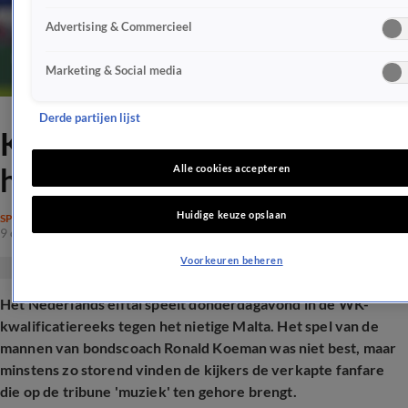
Advertising & Commercieel
Marketing & Social media
Derde partijen lijst
Kijkers Malta - Nederland
halen uit: 'Irritant'
Alle cookies accepteren
Huidige keuze opslaan
SPRAAKMAKEND
9 okt 2025, 22:06
Voorkeuren beheren
Het Nederlands elftal speelt donderdagavond in de WK-
kwalificatiereeks tegen het nietige Malta. Het spel van de
mannen van bondscoach Ronald Koeman was niet best, maar
minstens zo storend vinden de kijkers de verkapte fanfare
die op de tribune 'muziek' ten gehore brengt.