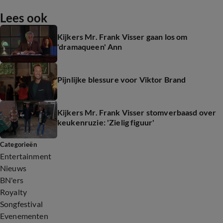
Lees ook
Kijkers Mr. Frank Visser gaan los om
'dramaqueen' Ann
Pijnlijke blessure voor Viktor Brand
Kijkers Mr. Frank Visser stomverbaasd over
keukenruzie: 'Zielig figuur'
Categorieën
Entertainment
Nieuws
BN'ers
Royalty
Songfestival
Evenementen