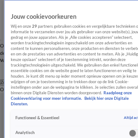
Jouw cookievoorkeuren
Wij en onze
29
partners gebruiken cookies en vergelijkbare technieken 
informatie te verzamelen over jou als gebruiker van onze website(s), jou
gedrag en jouw apparaten. Als je „Alle cookies accepteren” selecteert,
worden trackingtechnologieën ingeschakeld om onze advertenties en
Overzicht
Afleveringen
Tip
Entertainment
BN'ers
TV
Crime
Algemeen
content te kunnen personaliseren, onze producten en diensten te verbet
de redactie
Nieuwsbrief
en om de prestaties van advertenties en content te meten. Als je „Huidi
keuze opslaan” selecteert of je toestemming intrekt, worden deze
Volg Shownieuws
trackingtechnologieën uitgeschakeld. We gebruiken dan enkel functionel
essentiële cookies om de website goed te laten functioneren en veilig te
houden. Je kunt dit menu op ieder moment opnieuw openen om je keuzes
wijzigen of om je toestemming in te trekken door op de link Cookie-
Zoeken
instellingen onder aan de webpagina te klikken. Je selecties zullen overal
Overzicht
Entertainment
Spraakmakend
Reality
Crime
Video's
Afl
binnen onze Digitale Diensten worden doorgevoerd.
Raadpleeg onze
Cookieverklaring voor meer informatie.
Bekijk hier onze Digitale
Diensten.
Altijd ac
Functioneel & Essentieel
Analytisch