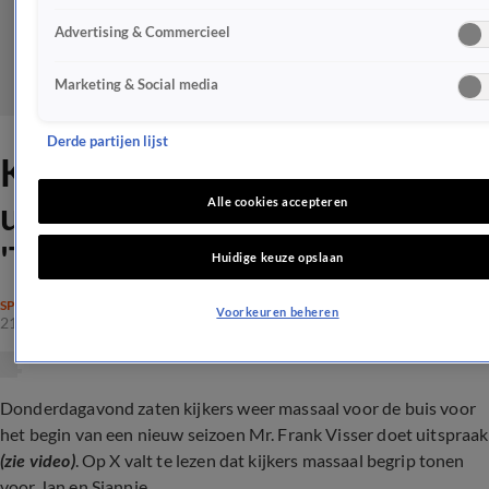
Advertising & Commercieel
Marketing & Social media
Derde partijen lijst
Kijkers Mr. Frank Visser doet
uitspraak tonen begrip:
Alle cookies accepteren
'Takkeherrie!'
Huidige keuze opslaan
SPRAAKMAKEND
Voorkeuren beheren
21 dec 2023, 21:37
Donderdagavond zaten kijkers weer massaal voor de buis voor
het begin van een nieuw seizoen Mr. Frank Visser doet uitspraak
(zie video)
. Op X valt te lezen dat kijkers massaal begrip tonen
voor Jan en Sjannie...