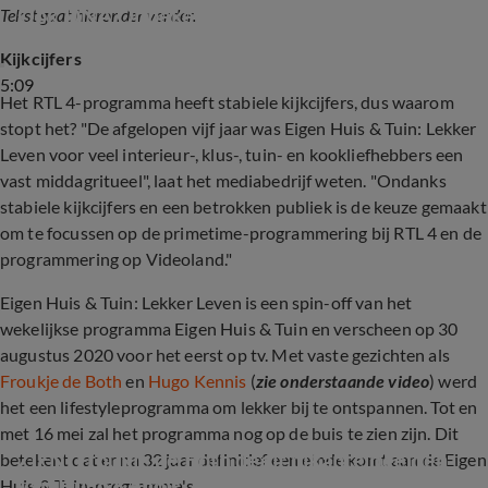
Ook DNA Onbekend verdwijnt van de buis
Tekst gaat hieronder verder.
Kijkcijfers
5:09
Het RTL 4-programma heeft stabiele kijkcijfers, dus waarom
stopt het? "De afgelopen vijf jaar was Eigen Huis & Tuin: Lekker
Leven voor veel interieur-, klus-, tuin- en kookliefhebbers een
vast middagritueel", laat het mediabedrijf weten. "Ondanks
stabiele kijkcijfers en een betrokken publiek is de keuze gemaakt
om te focussen op de primetime-programmering bij RTL 4 en de
programmering op Videoland."
Eigen Huis & Tuin: Lekker Leven is een spin-off van het
wekelijkse programma Eigen Huis & Tuin en verscheen op 30
augustus 2020 voor het eerst op tv. Met vaste gezichten als
Froukje de Both
en
Hugo Kennis
(
zie onderstaande video
) werd
het een lifestyleprogramma om lekker bij te ontspannen. Tot en
met 16 mei zal het programma nog op de buis te zien zijn. Dit
ZIEN: Froukje de Both deelt pikante beelden 
betekent dat er na 32 jaar definitief een einde komt aan de Eigen
van Hugo Kennis
Huis & Tuin-programma's.