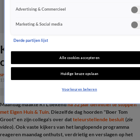
Advertising & Commercieel
Marketing & Social media
Derde partijen lijst
Kijkers reageren verslagen
op stoppen Eigen Huis & Tuin
Alle cookies accepteren
Huidige keuze opslaan
SPRAAKMAKEND
11 mrt 2025, 17:30
Voorkeuren beheren
Maandag maakte RTL bekend
na 32 jaar definitief te stoppen
met Eigen Huis & Tuin
. Diezelfde dag hoorden "Boer Tom
Groot" en zijn collega's over dat
teleurstellende besluit
(
zie
video
). Ook vaste kijkers van het langlopende programma
reageren maandag onthutst, verdrietig en verslagen op het