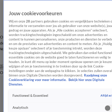
Jouw cookievoorkeuren
Wij en onze
28
partners gebruiken cookies en vergelijkbare technieken 
informatie te verzamelen over jou als gebruiker van onze website(s), jou
gedrag en jouw apparaten. Als je „Alle cookies accepteren” selecteert,
worden trackingtechnologieën ingeschakeld om onze advertenties en
Overzicht
Afleveringen
Tip
Entertainment
BN'ers
TV
Crime
Algemeen
content te kunnen personaliseren, onze producten en diensten te verbet
de redactie
Nieuwsbrief
en om de prestaties van advertenties en content te meten. Als je „Huidi
keuze opslaan” selecteert of je toestemming intrekt, worden deze
Volg Shownieuws
trackingtechnologieën uitgeschakeld. We gebruiken dan enkel functionel
essentiële cookies om de website goed te laten functioneren en veilig te
houden. Je kunt dit menu op ieder moment opnieuw openen om je keuzes
wijzigen of om je toestemming in te trekken door op de link Cookie-
Zoeken
instellingen onder aan de webpagina te klikken. Je selecties zullen overal
Overzicht
Entertainment
Spraakmakend
Reality
Crime
Video's
Afl
binnen onze Digitale Diensten worden doorgevoerd.
Raadpleeg onze
Cookieverklaring voor meer informatie.
Bekijk hier onze Digitale
Diensten.
Altijd ac
Functioneel & Essentieel
Analytisch