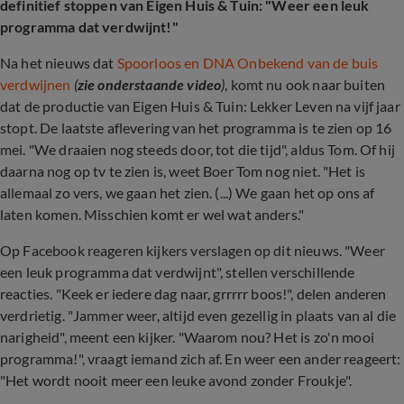
definitief stoppen van Eigen Huis & Tuin: "Weer een leuk
programma dat verdwijnt!"
Na het nieuws dat
Spoorloos en DNA Onbekend van de buis
verdwijnen
(
zie onderstaande video
)
, komt nu ook naar buiten
dat de productie van Eigen Huis & Tuin: Lekker Leven na vijf jaar
stopt. De laatste aflevering van het programma is te zien op 16
mei. "We draaien nog steeds door, tot die tijd", aldus Tom. Of hij
daarna nog op tv te zien is, weet Boer Tom nog niet. "Het is
allemaal zo vers, we gaan het zien. (...) We gaan het op ons af
laten komen. Misschien komt er wel wat anders."
Op Facebook reageren kijkers verslagen op dit nieuws. "Weer
een leuk programma dat verdwijnt", stellen verschillende
reacties. "Keek er iedere dag naar, grrrrr boos!", delen anderen
verdrietig. "Jammer weer, altijd even gezellig in plaats van al die
narigheid", meent een kijker. "Waarom nou? Het is zo'n mooi
programma!", vraagt iemand zich af. En weer een ander reageert:
"Het wordt nooit meer een leuke avond zonder Froukje".