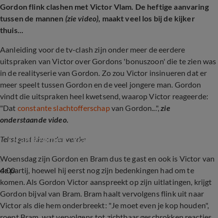
Gordon flink clashen met Victor Vlam. De heftige aanvaring
tussen de mannen
(zie video)
, maakt veel los bij de kijker
thuis...
Aanleiding voor de tv-clash zijn onder meer de eerdere
uitspraken van Victor over Gordons 'bonuszoon' die te zien was
in de realityserie van Gordon. Zo zou Victor insinueren dat er
meer speelt tussen Gordon en de veel jongere man. Gordon
vindt die uitspraken heel kwetsend, waarop Victor reageerde:
"Dat
constante slachtofferschap
van Gordon...",
zie
onderstaande video.
Victor Vlam zag boze Gordon bij De 
Oranjezomer: ’Dat constante 
Tekst gaat hieronder verder
slachtofferschap…’
Woensdag zijn Gordon en Bram dus te gast en ook is Victor van
4:00
de partij, hoewel hij eerst nog zijn bedenkingen had om te
komen. Als Gordon Victor aanspreekt op zijn uitlatingen, krijgt
Gordon bijval van Bram. Bram haalt vervolgens flink uit naar
Victor als die hem onderbreekt: "Je moet even je kop houden",
roept Bram, wat vervolgens tot zichtbaar geschrokken reacties