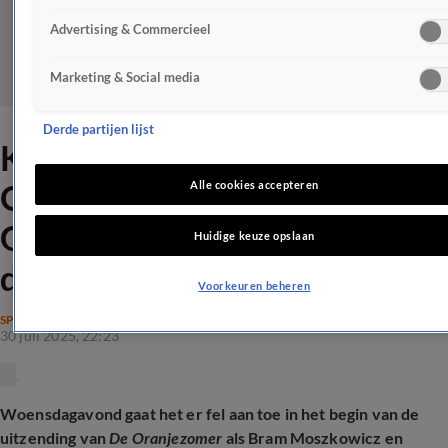
Advertising & Commercieel
Marketing & Social media
Derde partijen lijst
Kijkers smullen van
Oranjezomer-clash Bram,
Alle cookies accepteren
Gordon en Victor: 'Heerlijk
Huidige keuze opslaan
dit'
Voorkeuren beheren
SPRAAKMAKEND
30 juli 2025, 22:23
Woensdagavond gaat het er fel aan toe in het begin van de
uitzending van
De Oranjezomer
als Bram Moszkowicz en