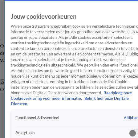
Jouw cookievoorkeuren
Wij en onze
28
partners gebruiken cookies en vergelijkbare technieken 
informatie te verzamelen over jou als gebruiker van onze website(s), jou
gedrag en jouw apparaten. Als je „Alle cookies accepteren” selecteert,
worden trackingtechnologieën ingeschakeld om onze advertenties en
Overzicht
Afleveringen
Tip
Entertainment
BN'ers
TV
Crime
Algemeen
content te kunnen personaliseren, onze producten en diensten te verbet
de redactie
Nieuwsbrief
en om de prestaties van advertenties en content te meten. Als je „Huidi
keuze opslaan” selecteert of je toestemming intrekt, worden deze
Volg Shownieuws
trackingtechnologieën uitgeschakeld. We gebruiken dan enkel functionel
essentiële cookies om de website goed te laten functioneren en veilig te
houden. Je kunt dit menu op ieder moment opnieuw openen om je keuzes
wijzigen of om je toestemming in te trekken door op de link Cookie-
Zoeken
instellingen onder aan de webpagina te klikken. Je selecties zullen overal
Overzicht
Entertainment
Spraakmakend
Reality
Crime
Video's
Afl
binnen onze Digitale Diensten worden doorgevoerd.
Raadpleeg onze
Cookieverklaring voor meer informatie.
Bekijk hier onze Digitale
Diensten.
Altijd ac
Functioneel & Essentieel
Analytisch