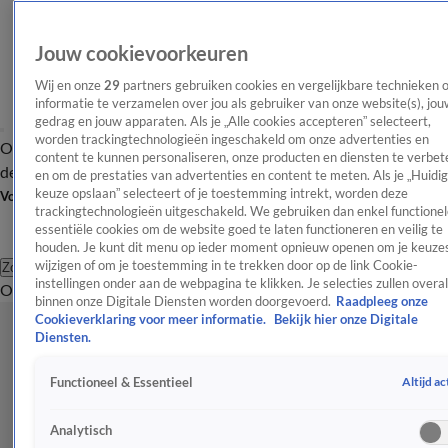
Jouw cookievoorkeuren
Wij en onze
29
partners gebruiken cookies en vergelijkbare technieken 
informatie te verzamelen over jou als gebruiker van onze website(s), jou
gedrag en jouw apparaten. Als je „Alle cookies accepteren” selecteert,
worden trackingtechnologieën ingeschakeld om onze advertenties en
Overzicht
Afleveringen
Tip
Entertainment
BN'ers
TV
Crime
Algemeen
content te kunnen personaliseren, onze producten en diensten te verbet
de redactie
Nieuwsbrief
en om de prestaties van advertenties en content te meten. Als je „Huidi
keuze opslaan” selecteert of je toestemming intrekt, worden deze
Volg Shownieuws
trackingtechnologieën uitgeschakeld. We gebruiken dan enkel functionel
essentiële cookies om de website goed te laten functioneren en veilig te
houden. Je kunt dit menu op ieder moment opnieuw openen om je keuzes
wijzigen of om je toestemming in te trekken door op de link Cookie-
Zoeken
instellingen onder aan de webpagina te klikken. Je selecties zullen overal
Overzicht
Entertainment
Spraakmakend
Reality
Crime
Video's
Afl
binnen onze Digitale Diensten worden doorgevoerd.
Raadpleeg onze
Cookieverklaring voor meer informatie.
Bekijk hier onze Digitale
Diensten.
Altijd ac
Functioneel & Essentieel
Analytisch