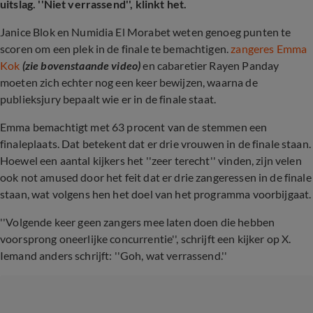
uitslag. ''Niet verrassend'', klinkt het.
Janice Blok en Numidia El Morabet weten genoeg punten te
scoren om een plek in de finale te bemachtigen.
zangeres Emma
Kok
(zie bovenstaande video)
en cabaretier
Rayen Panday
moeten zich echter nog een keer bewijzen, waarna de
publieksjury bepaalt wie er in de finale staat.
Emma bemachtigt met 63 procent van de stemmen een
finaleplaats. Dat betekent dat er drie vrouwen in de finale staan.
Hoewel een aantal kijkers het ''zeer terecht'' vinden, zijn velen
ook not amused door het feit dat er drie zangeressen in de finale
staan, wat volgens hen het doel van het programma voorbijgaat.
''Volgende keer geen zangers mee laten doen die hebben
voorsprong oneerlijke concurrentie'', schrijft een kijker op X.
Iemand anders schrijft: ''Goh, wat verrassend.''