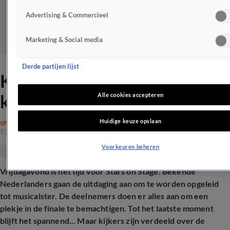
Advertising & Commercieel
Marketing & Social media
Derde partijen lijst
Kijkers Stars on Stage uiten
kritiek: 'Oneerlijk!'
Alle cookies accepteren
Huidige keuze opslaan
SPRAAKMAKEND
5 juli 2025, 22:13
Voorkeuren beheren
Vrijdagavond is het tijd voor Stars on Stage. Bekende
Nederlanders gaan de uitdaging aan om te worden opgeleid
tot musicalster. De deelnemers doen er alles aan om een
plekje in de finale te bemachtigen. Tot het laatste moment
blijft het spannend... Maar kijkers zijn verdeeld over de