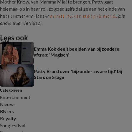
Mother Know, van Mamma Mia! te brengen. Patty gaat
helemaal op in haar rol, zo goed zelfs dat ze aan het einde van
Patty Brard kust 'per ongeluk' danser tijdens 
het nummer een danser
verrast met een kus op de mond...
(zie
Stars on Stage
onderstaande video).
Lees ook
2:14
Emma Kok deelt beelden van bijzondere
aftrap: 'Magisch'
Patty Brard over 'bijzonder zware tijd' bij
Stars on Stage
Categorieën
Entertainment
Nieuws
BN'ers
Royalty
Songfestival