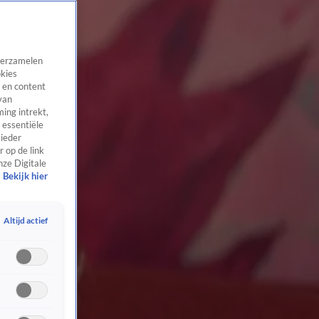
 verzamelen
okies
 en content
van
ing intrekt,
 essentiële
 ieder
 op de link
nze Digitale
Bekijk hier
Altijd actief