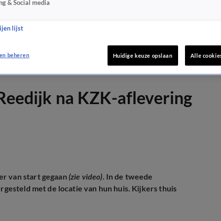
ng & Social media
jen lijst
en beheren
Huidige keuze opslaan
Alle cookie
 Reedijk na KZK-aflevering
er van start gegaan
(zie video)
. In de tweede
urgesteld met de locatie van hun huis. Kijkers thuis