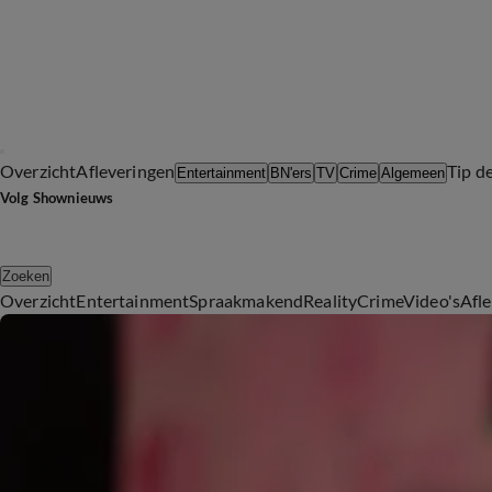
Overzicht
Afleveringen
Tip d
Entertainment
BN'ers
TV
Crime
Algemeen
Volg Shownieuws
Zoeken
Overzicht
Entertainment
Spraakmakend
Reality
Crime
Video's
Afl