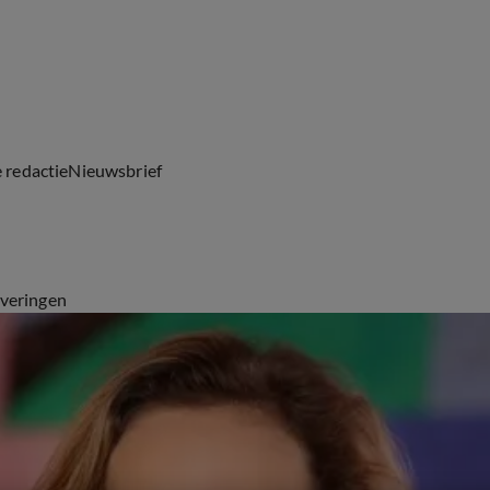
e redactie
Nieuwsbrief
everingen