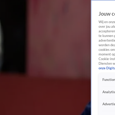
Jouw c
Wij en onz
over jou al
accepteren
te kunnen 
advertentie
worden dez
cookies om 
moment opn
Cookie-inst
Diensten w
onze Digit
Function
Analyti
Adverti