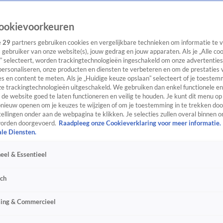
ookievoorkeuren
e
29
partners gebruiken cookies en vergelijkbare technieken om informatie te
s gebruiker van onze website(s), jouw gedrag en jouw apparaten. Als je „Alle co
” selecteert, worden trackingtechnologieën ingeschakeld om onze advertenties
personaliseren, onze producten en diensten te verbeteren en om de prestaties 
s en content te meten. Als je „Huidige keuze opslaan” selecteert of je toestemm
e trackingtechnologieën uitgeschakeld. We gebruiken dan enkel functionele en
de website goed te laten functioneren en veilig te houden. Je kunt dit menu op
ieuw openen om je keuzes te wijzigen of om je toestemming in te trekken door
ellingen onder aan de webpagina te klikken. Je selecties zullen overal binnen o
orden doorgevoerd.
Raadpleeg onze Cookieverklaring voor meer informatie.
ale Diensten.
eel & Essentieel
sch
sing & Commercieel