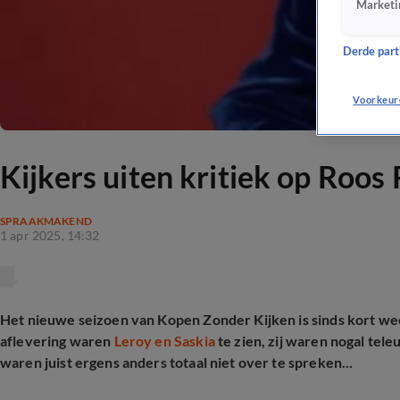
Marketi
Derde parti
Voorkeur
Kijkers uiten kritiek op Roos
SPRAAKMAKEND
1 apr 2025, 14:32
Het nieuwe seizoen van Kopen Zonder Kijken is sinds kort we
aflevering waren
Leroy en Saskia
te zien, zij waren nogal tele
waren juist ergens anders totaal niet over te spreken...