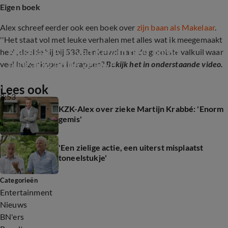
Eigen boek
Alex schreef eerder ook een boek over
zijn baan als Makelaar
.
''Het staat vol met leuke verhalen met alles wat ik meegemaakt
Makelaar Alex van Keulen over porno 
heb'', deelde hij bij 538. Benieuwd naar de grootste valkuil waar
bungalow op de Veluwe
veel huizenkopers intrappen?
Bekijk het in onderstaande video.
Lees ook
8:53
KZK-Alex over zieke Martijn Krabbé: 'Enorm
gemis'
'Een zielige actie, een uiterst misplaatst
toneelstukje'
Categorieën
Entertainment
Nieuws
BN'ers