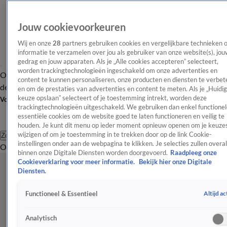
Jouw cookievoorkeuren
Wij en onze
28
partners gebruiken cookies en vergelijkbare technieken 
informatie te verzamelen over jou als gebruiker van onze website(s), jou
gedrag en jouw apparaten. Als je „Alle cookies accepteren” selecteert,
worden trackingtechnologieën ingeschakeld om onze advertenties en
Overzicht
Afleveringen
Tip
Entertainment
BN'ers
TV
Crime
Algemeen
content te kunnen personaliseren, onze producten en diensten te verbet
de redactie
Nieuwsbrief
en om de prestaties van advertenties en content te meten. Als je „Huidi
keuze opslaan” selecteert of je toestemming intrekt, worden deze
Volg Shownieuws
trackingtechnologieën uitgeschakeld. We gebruiken dan enkel functionel
essentiële cookies om de website goed te laten functioneren en veilig te
houden. Je kunt dit menu op ieder moment opnieuw openen om je keuzes
wijzigen of om je toestemming in te trekken door op de link Cookie-
Zoeken
instellingen onder aan de webpagina te klikken. Je selecties zullen overal
Overzicht
Entertainment
Spraakmakend
Reality
Crime
Video's
Afl
binnen onze Digitale Diensten worden doorgevoerd.
Raadpleeg onze
Cookieverklaring voor meer informatie.
Bekijk hier onze Digitale
Diensten.
Altijd ac
Functioneel & Essentieel
Analytisch