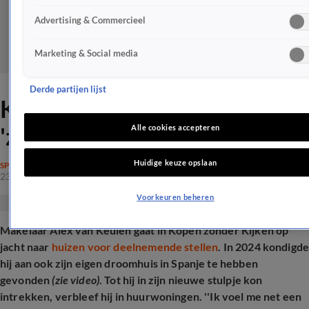
Advertising & Commercieel
Marketing & Social media
Derde partijen lijst
KZK-Alex voelt zich
'zigeuner' in huurhuis
Alle cookies accepteren
Huidige keuze opslaan
SPRAAKMAKEND
23 apr 2025, 13:17
Voorkeuren beheren
Makelaar Alex van Keulen gaat in Kopen zonder Kijken op
jacht naar
huizen voor deelnemende stellen
. In 2024 kondigd
hij aan ook zijn eigen droomhuis in Spanje te hebben
gevonden
(zie video)
. Tot hij in zijn nieuwe stulpje kon
intrekken, verbleef hij in huurwoningen. ''Ik voel me net een