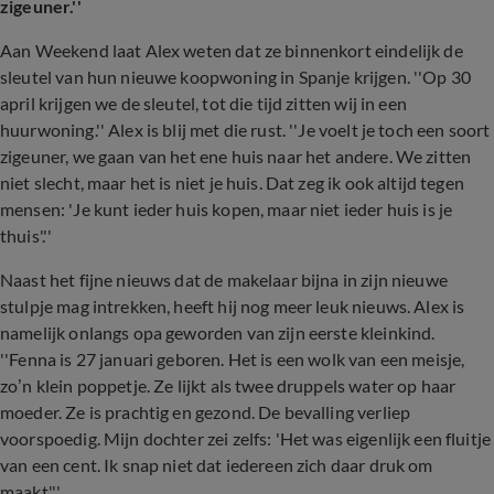
zigeuner.''
Aan Weekend laat Alex weten dat ze binnenkort eindelijk de
sleutel van hun nieuwe koopwoning in Spanje krijgen. ''
Op 30
april krijgen we de sleutel, tot die tijd zitten wij in een
huurwoning.'' Alex is blij met die rust. ''Je voelt je toch een soort
zigeuner, we gaan van het ene huis naar het andere. We zitten
niet slecht, maar het is niet je huis. Dat zeg ik ook altijd tegen
mensen: 'Je kunt ieder huis kopen, maar niet ieder huis is je
thuis'.''
Naast het fijne nieuws dat de makelaar bijna in zijn nieuwe
stulpje mag intrekken, heeft hij nog meer leuk nieuws. Alex is
namelijk onlangs opa geworden van zijn eerste kleinkind.
''Fenna is 27 januari geboren. Het is een wolk van een meisje,
zo’n klein poppetje. Ze lijkt als twee druppels water op haar
moeder. Ze is prachtig en gezond. De bevalling verliep
voorspoedig. Mijn dochter zei zelfs: 'Het was eigenlijk een fluitje
van een cent. Ik snap niet dat iedereen zich daar druk om
maakt'.''