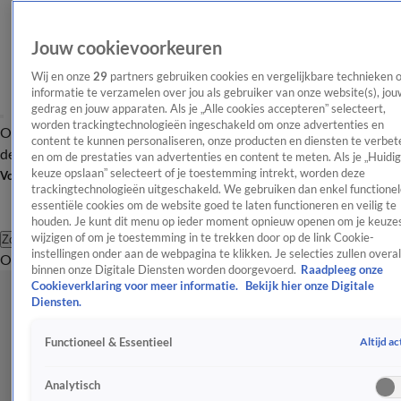
Jouw cookievoorkeuren
Wij en onze
29
partners gebruiken cookies en vergelijkbare technieken 
informatie te verzamelen over jou als gebruiker van onze website(s), jou
gedrag en jouw apparaten. Als je „Alle cookies accepteren” selecteert,
worden trackingtechnologieën ingeschakeld om onze advertenties en
Overzicht
Afleveringen
Tip
Entertainment
BN'ers
TV
Crime
Algemeen
content te kunnen personaliseren, onze producten en diensten te verbet
de redactie
Nieuwsbrief
en om de prestaties van advertenties en content te meten. Als je „Huidi
keuze opslaan” selecteert of je toestemming intrekt, worden deze
Volg Shownieuws
trackingtechnologieën uitgeschakeld. We gebruiken dan enkel functionel
essentiële cookies om de website goed te laten functioneren en veilig te
houden. Je kunt dit menu op ieder moment opnieuw openen om je keuzes
wijzigen of om je toestemming in te trekken door op de link Cookie-
Zoeken
instellingen onder aan de webpagina te klikken. Je selecties zullen overal
Overzicht
Entertainment
Spraakmakend
Reality
Crime
Video's
Afl
binnen onze Digitale Diensten worden doorgevoerd.
Raadpleeg onze
Cookieverklaring voor meer informatie.
Bekijk hier onze Digitale
Diensten.
Altijd ac
Functioneel & Essentieel
Analytisch