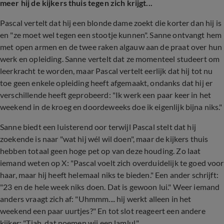
meer hij de kijkers thuis tegen zich krijgt...
Pascal vertelt dat hij een blonde dame zoekt die korter dan hij is
en "ze moet wel tegen een stootje kunnen". Sanne ontvangt hem
met open armen en de twee raken algauw aan de praat over hun
werk en opleiding. Sanne vertelt dat ze momenteel studeert om
leerkracht te worden, maar Pascal vertelt eerlijk dat hij tot nu
toe geen enkele opleiding heeft afgemaakt, ondanks dat hij er
verschillende heeft geprobeerd: "Ik werk een paar keer in het
weekend in de kroeg en doordeweeks doe ik eigenlijk bijna niks."
Sanne biedt een luisterend oor terwijl Pascal stelt dat hij
zoekende is naar "wat hij wél wil doen", maar de kijkers thuis
hebben totaal geen hoge pet op van deze houding. Zo laat
iemand weten op X: "Pascal voelt zich overduidelijk te goed voor
haar, maar hij heeft helemaal niks te bieden." Een ander schrijft:
"23 en de hele week niks doen. Dat is gewoon lui." Weer iemand
anders vraagt zich af: "Uhmmm.... hij werkt alleen in het
weekend een paar uurtjes?" En tot slot reageert een andere
kijker: "Tjah, dat noemen wij een lamlul."