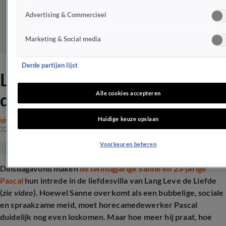
Advertising & Commercieel
Marketing & Social media
Derde partijen lijst
LLDL-kijkers geen fan van
déze 'luie' deelnemer
Alle cookies accepteren
Huidige keuze opslaan
SPRAAKMAKEND
22 apr 2025, 18:59
Voorkeuren beheren
Dinsdagavond maken
de twintigjarige Sanne en 23-jarige
Pascal
hun intrede in de liefdesvilla van Lang Leve de Liefde
(
zie video
). Hoewel Sanne overkomt als een bubbelige, sociale
en spraakzame meid, moet horecamedewerker Pascal
duidelijk nog even loskomen. Maar hoe meer hij praat, hoe