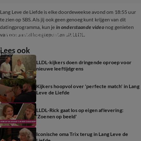
Lang Leve de Liefde is elke doordeweekse avond om 18:55 uur
te zien op SBS. Als jij ook geen genoeg kunt krijgen van dit
datingprogramma, kun je
in onderstaande video
nog genieten
Hoogtepunten Lang Leve de Liefde
van een aantal hoogtepunten uit LLDL.
Lees ook
13:29
LLDL-kijkers doen dringende oproep voor
nieuwe leeftijdgrens
Kijkers hoopvol over 'perfecte match' in Lang
Leve de Liefde
LLDL-Rick gaat los op eigen aflevering:
'Zoenen op beeld'
Iconische oma Trix terug in Lang Leve de
Liefde