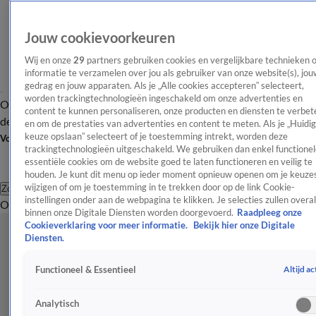
Jouw cookievoorkeuren
Wij en onze
29
partners gebruiken cookies en vergelijkbare technieken 
informatie te verzamelen over jou als gebruiker van onze website(s), jou
gedrag en jouw apparaten. Als je „Alle cookies accepteren” selecteert,
worden trackingtechnologieën ingeschakeld om onze advertenties en
Overzicht
Afleveringen
Tip
Entertainment
BN'ers
TV
Crime
Algemeen
content te kunnen personaliseren, onze producten en diensten te verbet
de redactie
Nieuwsbrief
en om de prestaties van advertenties en content te meten. Als je „Huidi
keuze opslaan” selecteert of je toestemming intrekt, worden deze
Volg Shownieuws
trackingtechnologieën uitgeschakeld. We gebruiken dan enkel functionel
essentiële cookies om de website goed te laten functioneren en veilig te
houden. Je kunt dit menu op ieder moment opnieuw openen om je keuzes
wijzigen of om je toestemming in te trekken door op de link Cookie-
Zoeken
instellingen onder aan de webpagina te klikken. Je selecties zullen overal
Overzicht
Entertainment
Spraakmakend
Reality
Crime
Video's
Afl
binnen onze Digitale Diensten worden doorgevoerd.
Raadpleeg onze
Cookieverklaring voor meer informatie.
Bekijk hier onze Digitale
Diensten.
Altijd ac
Functioneel & Essentieel
Analytisch