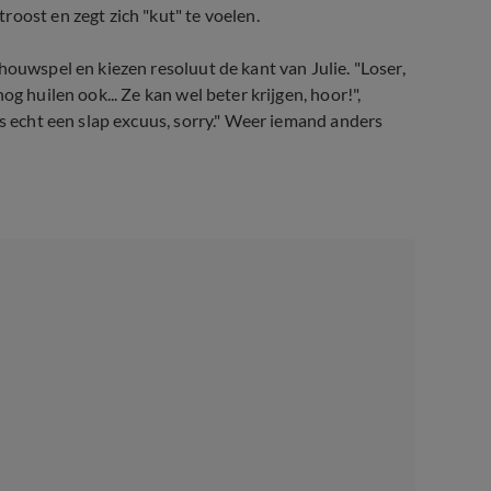
oost en zegt zich "kut" te voelen.
houwspel en kiezen resoluut de kant van Julie. "Loser,
g huilen ook... Ze kan wel beter krijgen, hoor!",
is echt een slap excuus, sorry." Weer iemand anders