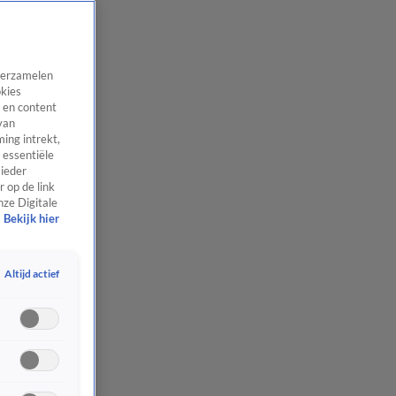
 verzamelen
okies
 en content
van
ing intrekt,
 essentiële
 ieder
 op de link
nze Digitale
Bekijk hier
Altijd actief