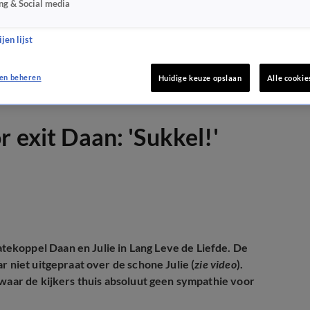
ng & Social media
jen lijst
en beheren
Huidige keuze opslaan
Alle cookie
r exit Daan: 'Sukkel!'
ekoppel Daan en Julie in Lang Leve de Liefde. De
r niet uitgepraat over de schone Julie (
zie video
).
 waar de kijkers thuis absoluut geen sympathie voor