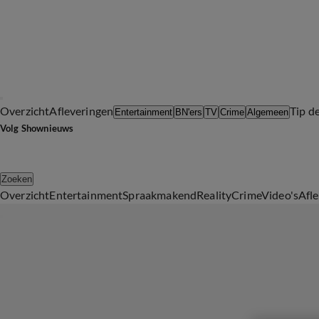
Overzicht
Afleveringen
Tip d
Entertainment
BN'ers
TV
Crime
Algemeen
Volg Shownieuws
Zoeken
Overzicht
Entertainment
Spraakmakend
Reality
Crime
Video's
Afl