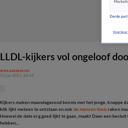
Marketi
Derde parti
Voorkeur
LLDL-kijkers vol ongeloof doo
SPRAAKMAKEND
13 jan 2025, 20:34
Kijkers maken maandagavond kennis met het jonge, knappe dat
klik lijkt meteen te ontstaan en ook
de mensen thuis
raken maa
Hoewel de date erg goed lijkt te gaan, maakt Daan een besluit
hebben...