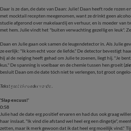
Daar is ze dan, de date van Daan: Julie! Daan heeft rode rozen e
met mocktail recepten meegenomen, want ze drinkt geen alcohol. Ju
studie afgerond over makelaardij en verhuur, en is moeder van tw
met hem. Julie vindt het "buiten verwachting gezellig en leuk". 
Daan en Julie gaan ook samen de leugendetector in. Als Julie gev
ze eerlijk: "Ik kom echt voor de liefde." De detector bevestigt h
hij al de neiging heeft gehad om Julie te zoenen, liegt hij. "Je ben
kus." De spanning is voelbaar en de chemie tussen hen groeit (
zi
besluit Daan om de date tóch niet te verlengen, tot groot ongeloof
Julie komt niet voor lust, maar voor liefde
Tekst gaat hieronder verder.
'Slap excuus!'
0:58
Julie had de date erg positief ervaren en had dus ook graag wille
haar inslaat. "Ik vind die afstand wel heel erg een dingetje", me
zetten, maar ik merk gewoon dat ik dat heel erg moeilijk vind." Ti