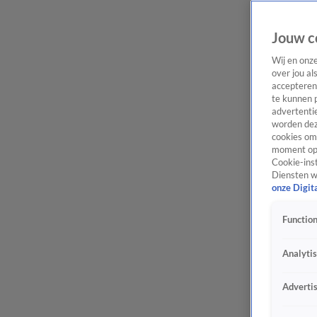
Jouw c
Wij en onz
over jou al
accepteren
te kunnen 
advertentie
worden dez
cookies om 
moment opn
Cookie-inst
Diensten w
onze Digit
Function
Analyti
Adverti