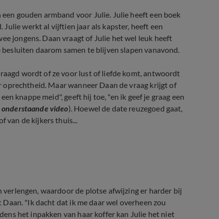
n een gouden armband voor Julie. Julie heeft een boek
lie werkt al vijftien jaar als kapster, heeft een
ee jongens. Daan vraagt of Julie het wel leuk heeft
Ze besluiten daarom samen te blijven slapen vanavond.
raagd wordt of ze voor lust of liefde komt, antwoordt
aar oprechtheid. Maar wanneer Daan de vraag krijgt of
t een knappe meid", geeft hij toe, "en ik geef je graag een
e onderstaande video
). Hoewel de date reuzegoed gaat,
 van de kijkers thuis...
n verlengen, waardoor de plotse afwijzing er harder bij
ent Daan. "Ik dacht dat ik me daar wel overheen zou
jdens het inpakken van haar koffer kan Julie het niet