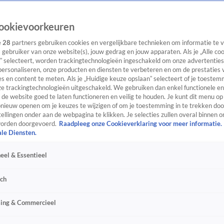
ookievoorkeuren
e
28
partners gebruiken cookies en vergelijkbare technieken om informatie te
s gebruiker van onze website(s), jouw gedrag en jouw apparaten. Als je „Alle co
” selecteert, worden trackingtechnologieën ingeschakeld om onze advertenties
personaliseren, onze producten en diensten te verbeteren en om de prestaties 
s en content te meten. Als je „Huidige keuze opslaan” selecteert of je toestemm
e trackingtechnologieën uitgeschakeld. We gebruiken dan enkel functionele en
de website goed te laten functioneren en veilig te houden. Je kunt dit menu op
ieuw openen om je keuzes te wijzigen of om je toestemming in te trekken door
ellingen onder aan de webpagina te klikken. Je selecties zullen overal binnen o
orden doorgevoerd.
Raadpleeg onze Cookieverklaring voor meer informatie.
ale Diensten.
eel & Essentieel
sch
sing & Commercieel