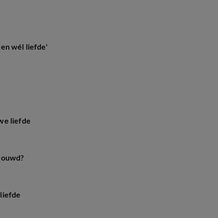
en wél liefde'
we liefde
trouwd?
liefde