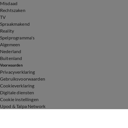
Misdaad
Rechtszaken
TV
Spraakmakend
Reality
Spelprogramma's
Algemeen
Nederland
Buitenland
Voorwaarden
Privacyverklaring
Gebruiksvoorwaarden
Cookieverklaring
Digitale diensten
Cookie instellingen
Upod & Talpa Network
Adverteren
Vacatures
Publieksservice