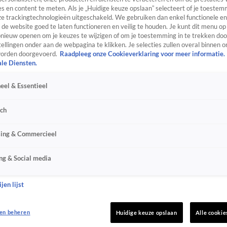
s en content te meten. Als je „Huidige keuze opslaan” selecteert of je toestemm
e trackingtechnologieën uitgeschakeld. We gebruiken dan enkel functionele en
de website goed te laten functioneren en veilig te houden. Je kunt dit menu op
ieuw openen om je keuzes te wijzigen of om je toestemming in te trekken door
ellingen onder aan de webpagina te klikken. Je selecties zullen overal binnen o
orden doorgevoerd.
Raadpleeg onze Cookieverklaring voor meer informatie.
ale Diensten.
eel & Essentieel
sch
sing & Commercieel
ng & Social media
jen lijst
en beheren
Huidige keuze opslaan
Alle cookie