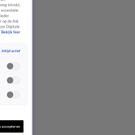
ing intrekt,
 essentiële
 ieder
 op de link
nze Digitale
Bekijk hier
Altijd actief
s accepteren