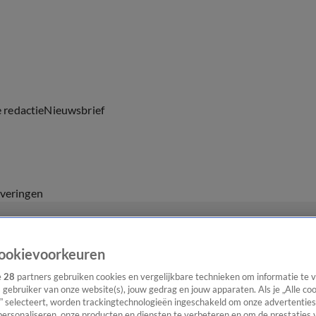
e redactie
Nieuwsbrief
everingen
ookievoorkeuren
e
28
partners gebruiken cookies en vergelijkbare technieken om informatie te
s gebruiker van onze website(s), jouw gedrag en jouw apparaten. Als je „Alle co
” selecteert, worden trackingtechnologieën ingeschakeld om onze advertenties
personaliseren, onze producten en diensten te verbeteren en om de prestaties 