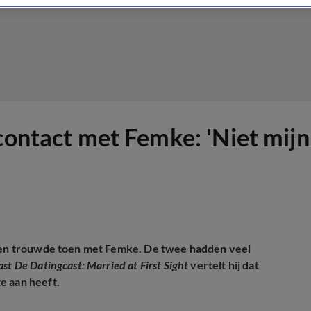
 contact met Femke: 'Niet mij
n trouwde toen met Femke. De twee hadden veel
t De Datingcast: Married at First Sight
vertelt hij dat
e aan heeft.