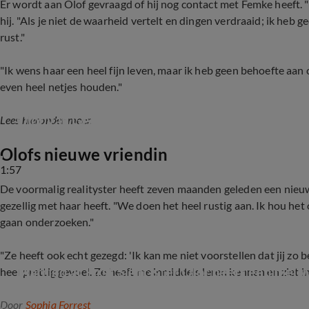
Er wordt aan Olof gevraagd of hij nog contact met Femke heeft. "
hij. "Als je niet de waarheid vertelt en dingen verdraaid; ik heb 
rust."
"Ik wens haar een heel fijn leven, maar ik heb geen behoefte aan c
even heel netjes houden."
Olof van Gelder uit kritiek op hoe hij is neergez
Lees hieronder meer.
Olofs nieuwe vriendin
1:57
De voormalig realityster heeft zeven maanden geleden een nieuwe 
gezellig met haar heeft. "We doen het heel rustig aan. Ik hou het 
gaan onderzoeken."
"Ze heeft ook echt gezegd: 'Ik kan me niet voorstellen dat jij zo b
Married at First Sight-ster Olof heeft een nieuw
heel prettig gevoel. Ze heeft me inmiddels leren kennen en ziet 
Door
Sophia Forrest