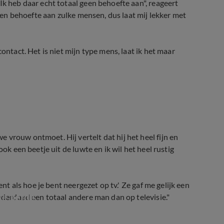
Ik heb daar echt totaal geen behoefte aan", reageert
geen behoefte aan zulke mensen, dus laat mij lekker met
ontact. Het is niet mijn type mens, laat ik het maar
et in Married at First Sight
vrouw ontmoet. Hij vertelt dat hij het heel fijn en
ook een beetje uit de luwte en ik wil het heel rustig
ent als hoe je bent neergezet op tv.' Ze gaf me gelijk een
e liefde
inderdaad een totaal andere man dan op televisie."