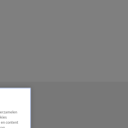
 verzamelen
okies
 en content
van