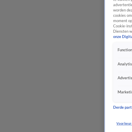
advertentie
worden dez
cookies om 
moment opn
Cookie-inst
Diensten w
onze Digit
Function
Analyti
Adverti
Marketi
Derde parti
Voorkeur