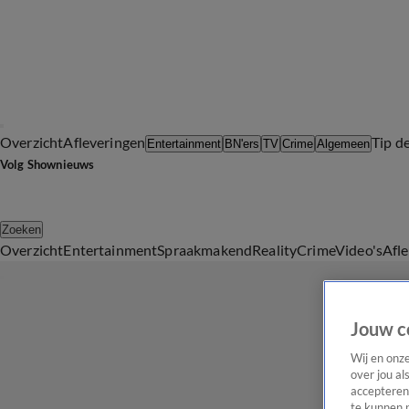
Overzicht
Afleveringen
Tip d
Entertainment
BN'ers
TV
Crime
Algemeen
Volg Shownieuws
Zoeken
Overzicht
Entertainment
Spraakmakend
Reality
Crime
Video's
Afl
Jouw c
Wij en onz
over jou al
accepteren
te kunnen 