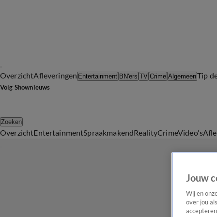
Overzicht
Afleveringen
Tip d
Entertainment
BN'ers
TV
Crime
Algemeen
Volg Shownieuws
Zoeken
Overzicht
Entertainment
Spraakmakend
Reality
Crime
Video's
Afl
Jouw c
Wij en onz
over jou al
accepteren