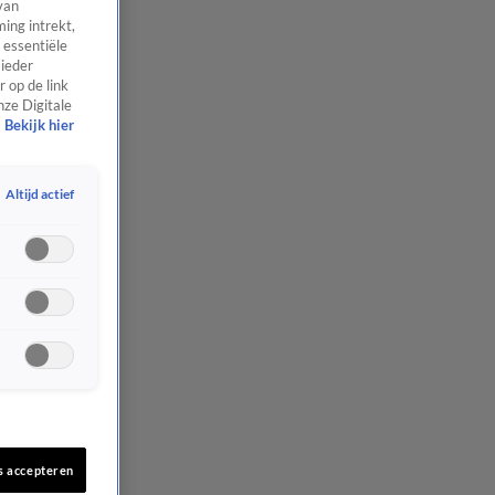
van
ing intrekt,
 essentiële
 ieder
 op de link
nze Digitale
Bekijk hier
Altijd actief
s accepteren