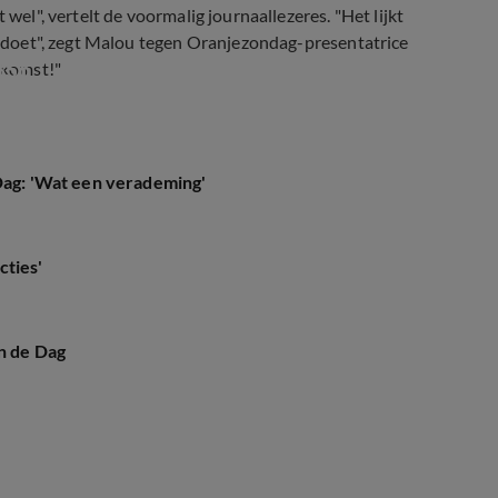
 wel", vertelt de voormalig journaallezeres. "Het lijkt
nu doet", zegt Malou tegen Oranjezondag-presentatrice
BS6
ekomst!"
 Dag: 'Wat een verademing'
cties'
n de Dag