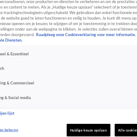
personaliseren, onze producten en diensten te verbeteren en om de prestaties 
s en content te meten. Als je „Huidige keuze opslaan” selecteert of je toestemm
e trackingtechnologieën uitgeschakeld. We gebruiken dan enkel functionele en
de website goed te laten functioneren en veilig te houden. Je kunt dit menu op
ieuw openen om je keuzes te wijzigen of om je toestemming in te trekken door
ellingen onder aan de webpagina te klikken. Je selecties zullen overal binnen o
orden doorgevoerd.
Raadpleeg onze Cookieverklaring voor meer informatie.
ale Diensten.
eel & Essentieel
sch
sing & Commercieel
ng & Social media
jen lijst
en beheren
Huidige keuze opslaan
Alle cookie