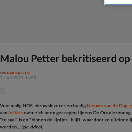
Malou Petter bekritiseerd op 
SPRAAKMAKEND
24 mrt 2025, 16:55
Voormalig NOS-nieuwslezeres en huidig
Nieuws van de Dag- 
aan
kritiek
over zich heen gekregen tijdens De Oranjezondag. 
"te saai" is en "binnen de lijntjes" blijft, waardoor ze uiteind
worden... (
zie video
).