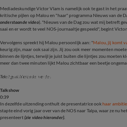
Mediadeskundige Victor Vlam is namelijk ook te gast in het pra
kritische pijlen op Malou en "haar" programma Nieuws van de Da
onderstaande video
). "Nieuws van de Dag zou wat mij betreft g
saai en er wordt te veel NOS-journaaltje gespeeld", begint Victor
Vervolgens spreekt hij Malou persoonlijk aan: "
Malou, jij komt 
keurig zijn, maar ook saai zijn. Jij zou ook meer momenten moeten
binnen de lijntjes, terwijl je juist buiten die lijntjes zou moeten 
meer dan twee minuten lijkt Malou zichtbaar een beetje ongemakke
Malou Petter over goede start Nieuws van de 
Tekst gaat hieronder verder.
Talkshow
0:39
In dezelfde uitzending onthult de presentatrice ook
haar ambitie
stapte eind vorig jaar over van de NOS naar Talpa, waar ze nu 
presenteert
(zie video hieronder)
.