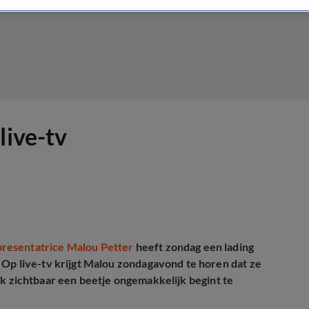
live-tv
presentatrice Malou Petter
heeft zondag een lading
Op live-tv krijgt Malou zondagavond te horen dat ze
elijk zichtbaar een beetje ongemakkelijk begint te