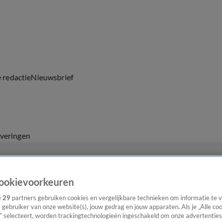
e redactie
Nieuwsbrief
everingen
ookievoorkeuren
e
29
partners gebruiken cookies en vergelijkbare technieken om informatie te
s gebruiker van onze website(s), jouw gedrag en jouw apparaten. Als je „Alle co
” selecteert, worden trackingtechnologieën ingeschakeld om onze advertenties