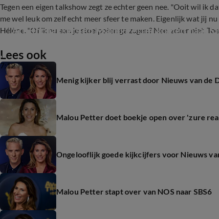
Tegen een eigen talkshow zegt ze echter geen nee. "Ooit wil ik dat
me wel leuk om zelf echt meer sfeer te maken. Eigenlijk wat jij 
Art Rooijakkers en Malou Petter komen naar S
Hélène. "Of ik nu aan je stoelpoten ga zagen? Nee, zeker niet. To
Lees ook
7:12
Menig kijker blij verrast door Nieuws van de
Malou Petter doet boekje open over 'zure rea
Ongelooflijk goede kijkcijfers voor Nieuws va
Malou Petter stapt over van NOS naar SBS6