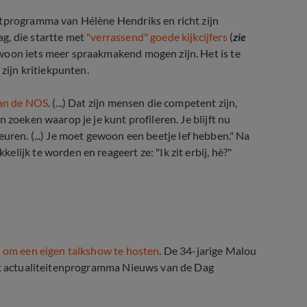
atprogramma van Hélène Hendriks en richt zijn
g, die startte met
"verrassend" goede kijkcijfers
(
zie
ewoon iets meer spraakmakend mogen zijn. Het is te
 zijn kritiekpunten.
van de NOS
. (...) Dat zijn mensen die competent zijn,
 zoeken waarop je je kunt profileren. Je blijft nu
kleuren. (...) Je moet gewoon een beetje lef hebben." Na
lijk te worden en reageert ze: "Ik zit erbij, hè?"
Dag
 om een eigen talkshow te hosten
. De 34-jarige Malou
het actualiteitenprogramma Nieuws van de Dag