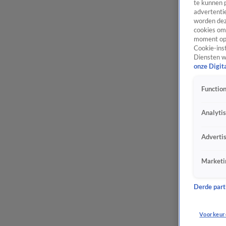
te kunnen 
advertentie
worden dez
cookies om 
moment opn
Cookie-inst
Diensten w
onze Digit
Function
Analyti
Adverti
Marketi
Derde parti
Voorkeur