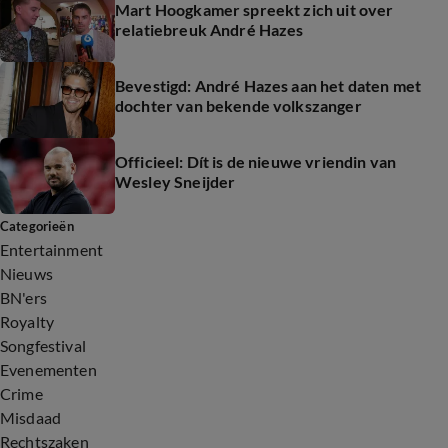
Mart Hoogkamer spreekt zich uit over
relatiebreuk André Hazes
Bevestigd: André Hazes aan het daten met
dochter van bekende volkszanger
Officieel: Dít is de nieuwe vriendin van
Wesley Sneijder
Categorieën
Entertainment
Nieuws
BN'ers
Royalty
Songfestival
Evenementen
Crime
Misdaad
Rechtszaken