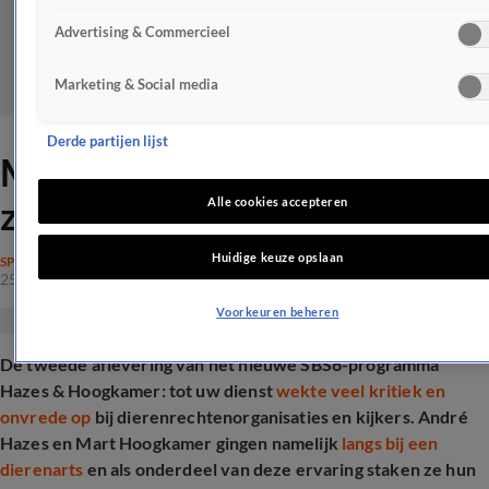
Advertising & Commercieel
Marketing & Social media
Derde partijen lijst
Mart Hoogkamer bijt van
zich af na koeienrel
Alle cookies accepteren
Huidige keuze opslaan
SPRAAKMAKEND
25 mei 2025, 10:32
Voorkeuren beheren
De tweede aflevering van het nieuwe SBS6-programma
Hazes & Hoogkamer: tot uw dienst
wekte veel kritiek en
onvrede op
bij dierenrechtenorganisaties en kijkers. André
Hazes en Mart Hoogkamer gingen namelijk
langs bij een
dierenarts
en als onderdeel van deze ervaring staken ze hun