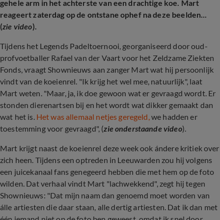
gehele arm in het achterste van een drachtige koe. Mart
reageert zaterdag op de ontstane ophef na deze beelden...
(
zie video
).
Tijdens het Legends Padeltoernooi, georganiseerd door oud-
profvoetballer Rafael van der Vaart voor het Zeldzame Ziekten
Fonds, vraagt Shownieuws aan zanger Mart wat hij persoonlijk
vindt van de koeienrel. "Ik krijg het wel mee, natuurlijk", laat
Mart weten. "Maar, ja, ik doe gewoon wat er gevraagd wordt. Er
stonden dierenartsen bij en het wordt wat dikker gemaakt dan
wat het is.
Het was allemaal netjes geregeld,
we hadden er
toestemming voor gevraagd", (
zie onderstaande video
).
Mart krijgt naast de koeienrel deze week ook ándere kritiek over
zich heen. Tijdens een optreden in Leeuwarden zou hij volgens
een juicekanaal fans genegeerd hebben die met hem op de foto
wilden. Dat verhaal vindt Mart "lachwekkend", zegt hij tegen
Shownieuws: "Dat mijn naam dan genoemd moet worden van
álle artiesten die daar staan, alle dertig artiesten. Dat ik dan met
één iemand niet op de foto ben geweest, omdat ik snel door