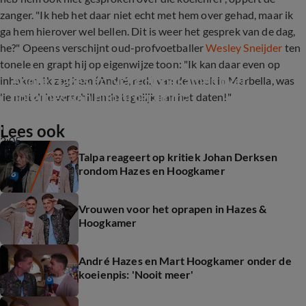
zanger. "Ik heb het daar niet echt met hem over gehad, maar ik
ga hem hierover wel bellen. Dit is weer het gesprek van de dag,
he?" Opeens verschijnt oud-profvoetballer
Wesley Sneijder
ten
tonele en grapt hij op eigenwijze toon: "Ik kan daar even op
André Hazes en Mart Hoogkamer over 
inhaken. Ik zag hem (André, red.) van de week in Marbella, was
opnames van hun programma
'ie met drie verschillende tegelijk aan het daten!"
Lees ook
2:05
Talpa reageert op kritiek Johan Derksen
rondom Hazes en Hoogkamer
Vrouwen voor het oprapen in Hazes &
Hoogkamer
André Hazes en Mart Hoogkamer onder de
koeienpis: 'Nooit meer'