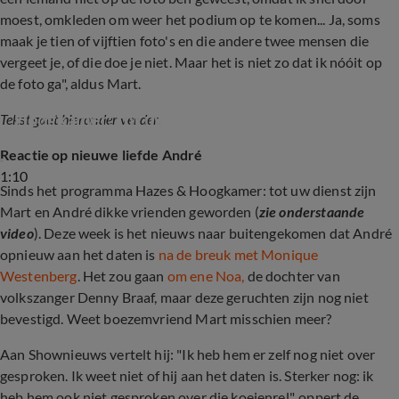
moest, omkleden om weer het podium op te komen... Ja, soms
maak je tien of vijftien foto's en die andere twee mensen die
vergeet je, of die doe je niet. Maar het is niet zo dat ik nóóit op
de foto ga", aldus Mart.
Mart & André gaan héél diep... (Hazes & 
Hoogkamer: tot uw dienst)
Tekst gaat hieronder verder.
Reactie op nieuwe liefde André
1:10
Sinds het programma Hazes & Hoogkamer: tot uw dienst zijn
Mart en André dikke vrienden geworden (
zie onderstaande
video
). Deze week is het nieuws naar buitengekomen dat André
opnieuw aan het daten is
na de breuk met Monique
Westenberg
. Het zou gaan
om ene Noa,
de dochter van
volkszanger Denny Braaf, maar deze geruchten zijn nog niet
bevestigd. Weet boezemvriend Mart misschien meer?
Aan Shownieuws vertelt hij: "Ik heb hem er zelf nog niet over
gesproken. Ik weet niet of hij aan het daten is. Sterker nog: ik
heb hem ook niet gesproken over die koeienrel", oppert de