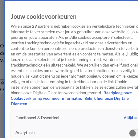
Jouw cookievoorkeuren
Wij en onze
29
partners gebruiken cookies en vergelijkbare technieken 
informatie te verzamelen over jou als gebruiker van onze website(s), jou
gedrag en jouw apparaten. Als je „Alle cookies accepteren” selecteert,
worden trackingtechnologieën ingeschakeld om onze advertenties en
Overzicht
Afleveringen
Tip
Entertainment
BN'ers
TV
Crime
Algemeen
content te kunnen personaliseren, onze producten en diensten te verbet
de redactie
Nieuwsbrief
en om de prestaties van advertenties en content te meten. Als je „Huidi
keuze opslaan” selecteert of je toestemming intrekt, worden deze
Volg Shownieuws
trackingtechnologieën uitgeschakeld. We gebruiken dan enkel functionel
essentiële cookies om de website goed te laten functioneren en veilig te
houden. Je kunt dit menu op ieder moment opnieuw openen om je keuzes
wijzigen of om je toestemming in te trekken door op de link Cookie-
Zoeken
instellingen onder aan de webpagina te klikken. Je selecties zullen overal
Overzicht
Entertainment
Spraakmakend
Reality
Crime
Video's
Afl
binnen onze Digitale Diensten worden doorgevoerd.
Raadpleeg onze
Cookieverklaring voor meer informatie.
Bekijk hier onze Digitale
Diensten.
Altijd ac
Functioneel & Essentieel
Analytisch