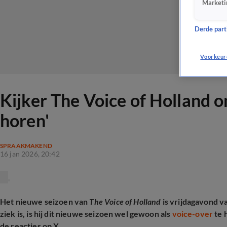
Marketi
Derde parti
Voorkeur
Kijker The Voice of Holland o
horen'
SPRAAKMAKEND
16 jan 2026, 20:42
Het nieuwe seizoen van
The Voice of Holland
is vrijdagavond v
ziek is, is hij dit nieuwe seizoen wel gewoon als
voice-over
te h
de reacties op X.