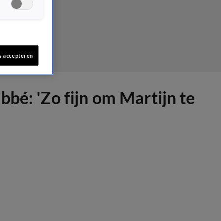
s accepteren
bé: 'Zo fijn om Martijn te