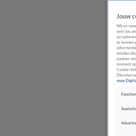
Jouw c
Wij en onz
over jou al
accepteren
te kunnen 
advertentie
worden dez
cookies om 
moment opn
Cookie-inst
Diensten w
onze Digit
Function
Analyti
Adverti