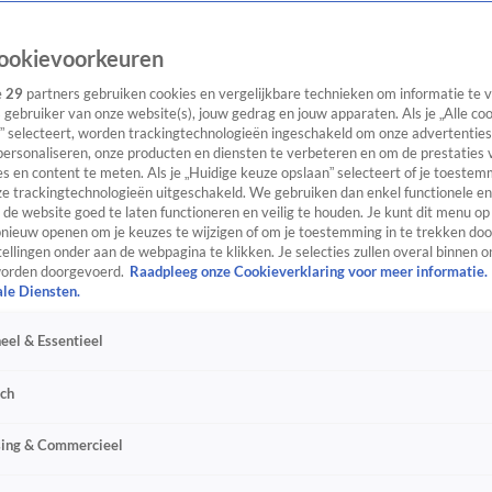
ookievoorkeuren
e
29
partners gebruiken cookies en vergelijkbare technieken om informatie te
s gebruiker van onze website(s), jouw gedrag en jouw apparaten. Als je „Alle co
” selecteert, worden trackingtechnologieën ingeschakeld om onze advertenties
personaliseren, onze producten en diensten te verbeteren en om de prestaties 
s en content te meten. Als je „Huidige keuze opslaan” selecteert of je toestemm
e trackingtechnologieën uitgeschakeld. We gebruiken dan enkel functionele en
de website goed te laten functioneren en veilig te houden. Je kunt dit menu op
ieuw openen om je keuzes te wijzigen of om je toestemming in te trekken door
ellingen onder aan de webpagina te klikken. Je selecties zullen overal binnen o
orden doorgevoerd.
Raadpleeg onze Cookieverklaring voor meer informatie.
ale Diensten.
eel & Essentieel
sch
sing & Commercieel