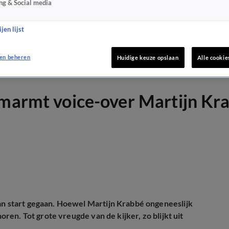
ng & Social media
jen lijst
en beheren
Huidige keuze opslaan
Alle cookie
marmt voice-over Martijn Krab
an start gegaan. Hoewel Martijn Krabbé ongeneeslijk
oren. Tot grote vreugde van de kijker, zo blijkt uit