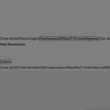
Overzicht
Afleveringen
Tip d
Entertainment
BN'ers
TV
Crime
Algemeen
Volg Shownieuws
Zoeken
Overzicht
Entertainment
Spraakmakend
Reality
Crime
Video's
Afl