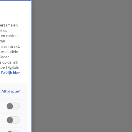
 verzamelen
okies
 en content
van
ing intrekt,
 essentiële
 ieder
 op de link
nze Digitale
Bekijk hier
Altijd actief