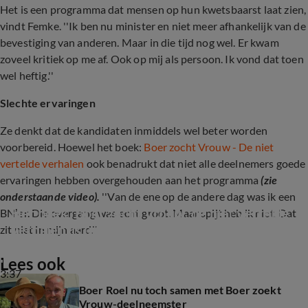
Het is een programma dat mensen op hun kwetsbaarst laat zien,
vindt Femke. ''Ik ben nu minister en niet meer afhankelijk van de
bevestiging van anderen. Maar in die tijd nog wel. Er kwam
zoveel kritiek op me af. Ook op mij als persoon. Ik vond dat toen
wel heftig.''
Slechte ervaringen
Ze denkt dat de kandidaten inmiddels wel beter worden
voorbereid. Hoewel het boek:
Boer zocht Vrouw - De niet
vertelde verhalen
ook benadrukt dat niet alle deelnemers goede
ervaringen hebben overgehouden aan het programma
(zie
onderstaande video).
''Van de ene op de andere dag was ik een
Het boek 'Boer zocht Vrouw, de niet vertelde 
BN’er. Die overgang was echt groot. Maar spijt heb ik niet. Dat
verhalen' is uit
zit niet in mijn aard.''
Lees ook
3:37
Boer Roel nu toch samen met Boer zoekt
Vrouw-deelneemster