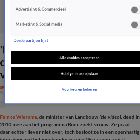
Advertising & Commercieel
Marketing & Social media
Derde partijen lijst
'Minister heeft spijt van
deelname aan Boer zoekt
Alle cookies accepteren
vrouw'
Huidige keuze opslaan
SPRAAKMAKEND
Voorkeuren beheren
20 juli 2025, 12:20
Femke Wiersma,
de minister van Landbouw­
(zie video)
, deed in
2010 mee aan het programma Boer zoekt vrouw. Ze praat
daar echter liever niet over, toch besloot ze in een openhartig
interview met het weekendmagazine Mezza een aantal