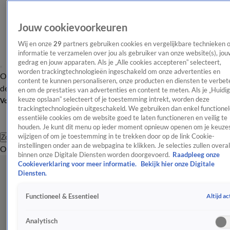
Jouw cookievoorkeuren
Wij en onze
29
partners gebruiken cookies en vergelijkbare technieken 
informatie te verzamelen over jou als gebruiker van onze website(s), jou
gedrag en jouw apparaten. Als je „Alle cookies accepteren” selecteert,
worden trackingtechnologieën ingeschakeld om onze advertenties en
Overzicht
Afleveringen
Tip
Entertainment
BN'ers
TV
Crime
Algemeen
content te kunnen personaliseren, onze producten en diensten te verbet
de redactie
Nieuwsbrief
en om de prestaties van advertenties en content te meten. Als je „Huidi
keuze opslaan” selecteert of je toestemming intrekt, worden deze
Volg Shownieuws
trackingtechnologieën uitgeschakeld. We gebruiken dan enkel functionel
essentiële cookies om de website goed te laten functioneren en veilig te
houden. Je kunt dit menu op ieder moment opnieuw openen om je keuzes
wijzigen of om je toestemming in te trekken door op de link Cookie-
Zoeken
instellingen onder aan de webpagina te klikken. Je selecties zullen overal
Overzicht
Entertainment
Spraakmakend
Reality
Crime
Video's
Afl
binnen onze Digitale Diensten worden doorgevoerd.
Raadpleeg onze
Cookieverklaring voor meer informatie.
Bekijk hier onze Digitale
Diensten.
Altijd ac
Functioneel & Essentieel
Analytisch