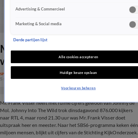
Advertising & Commercieel
Marketing & Social media
Derde partijen lijst
Mr. Frank Visser jubelt om
winst op Johnny de Mol
Alle cookies accepteren
Huidige keuze opslaan
SPRAAKMAKEND
5 sep 2017, 15:14
Voorkeuren beheren
Mr. Frank Visser heeft met ruime cijfers gewoon van Johnny de
Mol. Johnny Into The Wild trok dinsdagavond 876.000 kijkers
naar RTL 4, maar rond 21.30 uur was Mr. Frank Visser doet
uitspraak heer en meester. Naar het SBS6-programma keken éé
miljoen mensen, blijkt uit cijfers van de Stichting KijkOnderzoek.