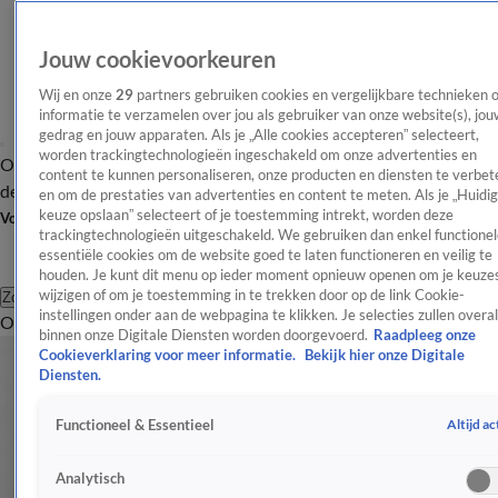
Jouw cookievoorkeuren
Wij en onze
29
partners gebruiken cookies en vergelijkbare technieken 
informatie te verzamelen over jou als gebruiker van onze website(s), jou
gedrag en jouw apparaten. Als je „Alle cookies accepteren” selecteert,
worden trackingtechnologieën ingeschakeld om onze advertenties en
Overzicht
Afleveringen
Tip
Entertainment
BN'ers
TV
Crime
Algemeen
content te kunnen personaliseren, onze producten en diensten te verbet
de redactie
Nieuwsbrief
en om de prestaties van advertenties en content te meten. Als je „Huidi
keuze opslaan” selecteert of je toestemming intrekt, worden deze
Volg Shownieuws
trackingtechnologieën uitgeschakeld. We gebruiken dan enkel functionel
essentiële cookies om de website goed te laten functioneren en veilig te
houden. Je kunt dit menu op ieder moment opnieuw openen om je keuzes
wijzigen of om je toestemming in te trekken door op de link Cookie-
Zoeken
instellingen onder aan de webpagina te klikken. Je selecties zullen overal
Overzicht
Entertainment
Spraakmakend
Reality
Crime
Video's
Afl
binnen onze Digitale Diensten worden doorgevoerd.
Raadpleeg onze
Cookieverklaring voor meer informatie.
Bekijk hier onze Digitale
Diensten.
Altijd ac
Functioneel & Essentieel
Analytisch