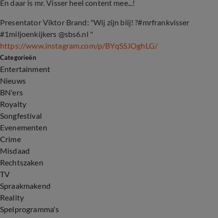
En daar is mr. Visser heel content mee...!
Presentator Viktor Brand: "Wij zijn blij! ?#mrfrankvisser
#1miljoenkijkers @sbs6.nl "
https://www.instagram.com/p/BYqSSJOghLG/
Categorieën
Entertainment
Nieuws
BN'ers
Royalty
Songfestival
Evenementen
Crime
Misdaad
Rechtszaken
TV
Spraakmakend
Reality
Spelprogramma's