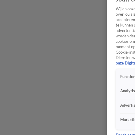
Wij en onz
over jou al
accepteren
te kunnen 
advertentie
worden dez
cookies om 
moment opn
Cookie-inst
Diensten w
onze Digit
Function
Analyti
Adverti
Marketi