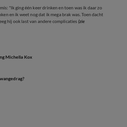
mis: "Ik ging één keer drinken en toen was ik daar zo
ronken en ik weet nog dat ik mega brak was. Toen dacht
kreeg hij ook last van andere complicaties
(zie
n zijn alcoholgebruik
ing Michella Kox
a wangedrag?