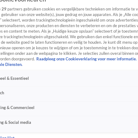
e
29
partners gebruiken cookies en vergelijkbare technieken om informatie te
s gebruiker van onze website(s), jouw gedrag en jouw apparaten. Als je „Alle co
” selecteert, worden trackingtechnologieën ingeschakeld om onze advertenties
personaliseren, onze producten en diensten te verbeteren en om de prestaties 
s en content te meten. Als je „Huidige keuze opslaan” selecteert of je toestemm
e trackingtechnologieën uitgeschakeld. We gebruiken dan enkel functionele en
de website goed te laten functioneren en veilig te houden. Je kunt dit menu op
ieuw openen om je keuzes te wijzigen of om je toestemming in te trekken door
ellingen onder aan de webpagina te klikken. Je selecties zullen overal binnen o
orden doorgevoerd.
Raadpleeg onze Cookieverklaring voor meer informatie.
ale Diensten.
eel & Essentieel
sch
sing & Commercieel
ng & Social media