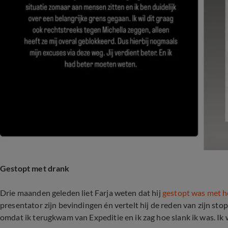
Gestopt met drank
Drie maanden geleden liet Farja weten dat hij
gestopt was met he
presentator zijn bevindingen én vertelt hij de reden van zijn stop.
omdat ik terugkwam van Expeditie en ik zag hoe slank ik was. Ik w