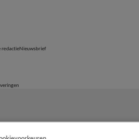
e redactie
Nieuwsbrief
everingen
ookievoorkeuren