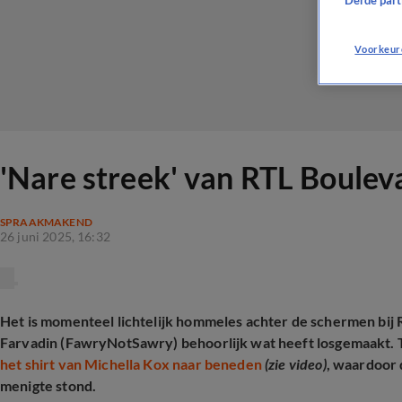
Derde parti
Voorkeur
'Nare streek' van RTL Bouleva
SPRAAKMAKEND
26 juni 2025, 16:32
Het is momenteel lichtelijk hommeles achter de schermen bij 
Farvadin (FawryNotSawry) behoorlijk wat heeft losgemaakt. Ti
het shirt van Michella Kox naar beneden
(zie video)
, waardoor d
menigte stond.