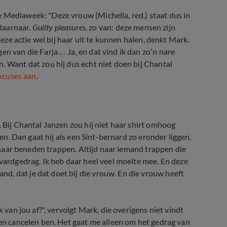
 Mediaweek: "Deze vrouw (Michella, red.) staat dus in
daarnaar.
Guilty pleasures
, zo van: deze mensen zijn
deze actie wel bij haar uit te kunnen halen, denkt Mark.
en van die Farja… Ja, en dat vind ik dan zo’n nare
. Want dat zou hij dus echt niet doen bij Chantal
excuses aan
.
. Bij Chantal Janzen zou hij niet haar shirt omhoog
gen. Dan gaat hij als een Sint-bernard zo eronder liggen.
jd naar beneden trappen. Altijd naar iemand trappen die
evardgedrag. Ik heb daar heel veel moeite mee. En deze
d, dat je dat doet bij die vrouw. En die vrouw heeft
k van jou af?", vervolgt Mark, die overigens niet vindt
gen cancelen ben. Het gaat me alleen om het gedrag van