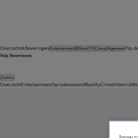
Overzicht
Afleveringen
Tip d
Entertainment
BN'ers
TV
Crime
Algemeen
Volg Shownieuws
Zoeken
Overzicht
Entertainment
Spraakmakend
Reality
Crime
Video's
Afl
Jouw c