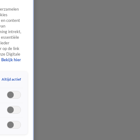
 verzamelen
okies
 en content
van
ing intrekt,
 essentiële
 ieder
 op de link
nze Digitale
Bekijk hier
Altijd actief