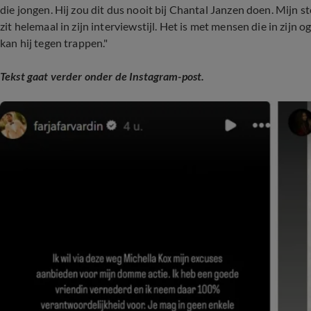
die jongen. Hij zou dit dus nooit bij Chantal Janzen doen. Mijn st
zit helemaal in zijn interviewstijl. Het is met mensen die in zijn 
kan hij tegen trappen."
Tekst gaat verder onder de Instagram-post.