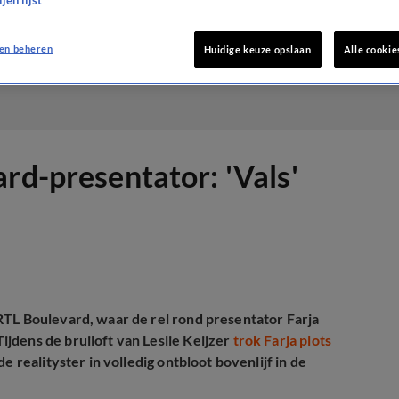
jen lijst
en beheren
Huidige keuze opslaan
Alle cookie
rd-presentator: 'Vals'
RTL Boulevard, waar de rel rond presentator Farja
jdens de bruiloft van Leslie Keijzer
trok Farja plots
e realityster in volledig ontbloot bovenlijf in de