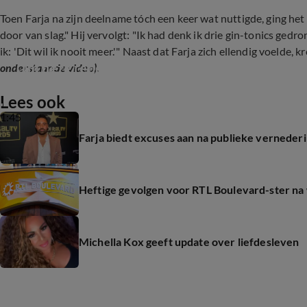
Toen Farja na zijn deelname tóch een keer wat nuttigde, ging het 
door van slag." Hij vervolgt: "Ik had denk ik drie gin-tonics ged
ik: 'Dit wil ik nooit meer.'" Naast dat Farja zich ellendig voelde, 
Om déze reden stopte Farja zes maanden gelede
onderstaande video).
Lees ook
1:45
Farja biedt excuses aan na publieke verneder
Heftige gevolgen voor RTL Boulevard-ster n
Michella Kox geeft update over liefdesleven