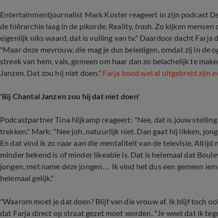
Entertainmentjournalist Mark Koster reageert in zijn podcast De
de hiërarchie laag in de pikorde. Reality,
trash
. Zo kijken mensen 
eigenlijk niks waard, dat is vulling van tv." Daardoor dacht Farja 
"Maar deze mevrouw, die mag je dus beledigen, omdat zij in de og
streek van hem, vals, gemeen om haar dan zo belachelijk te maken
Janzen. Dat zou hij niet doen."
Farja bood wel al uitgebreid zijn 
'Bij Chantal Janzen zou hij dat niet doen'
Podcastpartner Tina Nijkamp reageert: "Nee, dat is jouw stelling
trekken." Mark: "Nee joh, natuurlijk niet. Dan gaat hij likken, jon
En dat vind ik zo naar aan die mentaliteit van de televisie. Alti
minder bekend is of minder likeable is. Dat is helemaal dat Boul
jongen, met name deze jongen… Ik vind het dus een gemeen ieman
helemaal gelijk."
"Waarom moet je dat doen? Blijf van die vrouw af. Ik blijf toch oo
dat Farja direct op straat gezet moet worden. "Je weet dat ik te