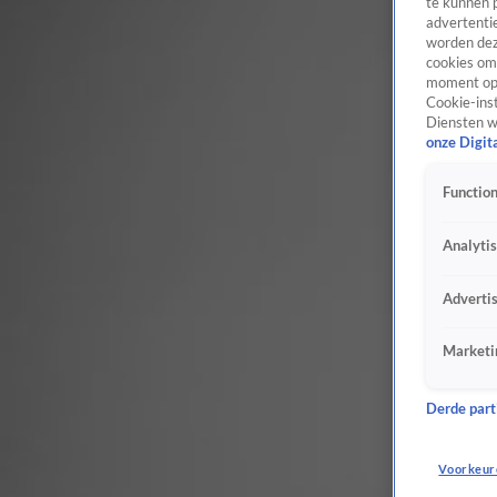
te kunnen 
advertentie
worden dez
cookies om 
moment opn
Cookie-inst
Diensten w
onze Digit
Function
Analyti
Adverti
Marketi
Derde parti
Voorkeur