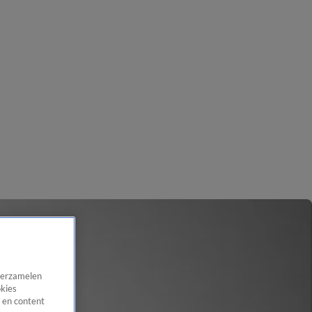
 verzamelen
okies
 en content