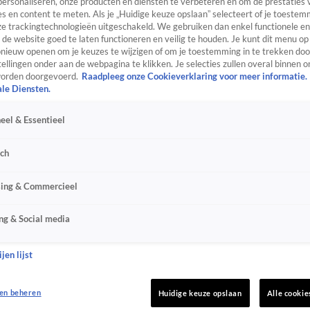
personaliseren, onze producten en diensten te verbeteren en om de prestaties 
s en content te meten. Als je „Huidige keuze opslaan” selecteert of je toestemm
e trackingtechnologieën uitgeschakeld. We gebruiken dan enkel functionele en
de website goed te laten functioneren en veilig te houden. Je kunt dit menu op
ieuw openen om je keuzes te wijzigen of om je toestemming in te trekken door
ellingen onder aan de webpagina te klikken. Je selecties zullen overal binnen o
orden doorgevoerd.
Raadpleeg onze Cookieverklaring voor meer informatie.
ale Diensten.
eel & Essentieel
sch
sing & Commercieel
ng & Social media
jen lijst
en beheren
Huidige keuze opslaan
Alle cookie