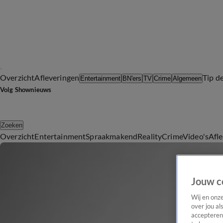
Overzicht
Afleveringen
Tip d
Entertainment
BN'ers
TV
Crime
Algemeen
Volg Shownieuws
Zoeken
Overzicht
Entertainment
Spraakmakend
Reality
Crime
Video's
Afl
Jouw c
Wij en onz
over jou al
accepteren