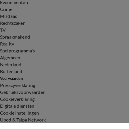
Evenementen
Crime
Misdaad
Rechtszaken
TV
Spraakmakend
Reality
Spelprogramma's
Algemeen
Nederland
Buitenland
Voorwaarden
Privacyverklaring
Gebruiksvoorwaarden
Cookieverklaring
Digitale diensten
Cookie instellingen
Upod & Talpa Network
Adverteren