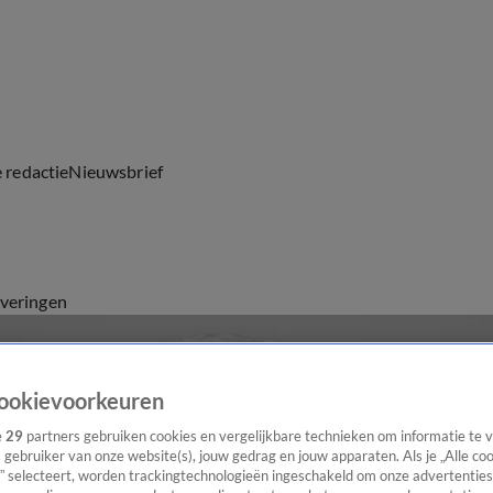
e redactie
Nieuwsbrief
everingen
ookievoorkeuren
e
29
partners gebruiken cookies en vergelijkbare technieken om informatie te
s gebruiker van onze website(s), jouw gedrag en jouw apparaten. Als je „Alle co
” selecteert, worden trackingtechnologieën ingeschakeld om onze advertenties