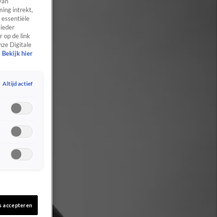
van
ing intrekt,
 essentiële
 ieder
 op de link
nze Digitale
Bekijk hier
Altijd actief
s accepteren