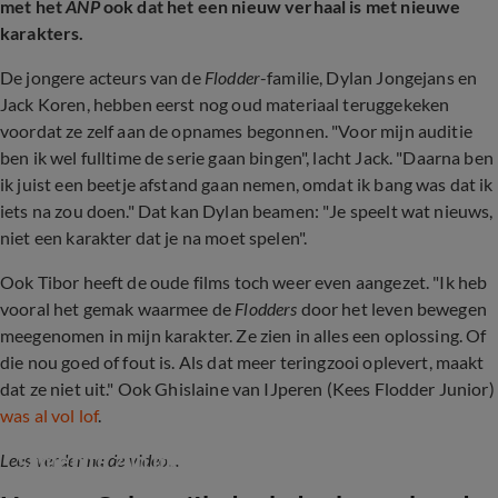
met het
ANP
ook dat het een nieuw verhaal is met nieuwe
karakters.
De jongere acteurs van de
Flodder
-familie, Dylan Jongejans en
Jack Koren, hebben eerst nog oud materiaal teruggekeken
voordat ze zelf aan de opnames begonnen. "Voor mijn auditie
ben ik wel fulltime de serie gaan bingen", lacht Jack. "Daarna ben
ik juist een beetje afstand gaan nemen, omdat ik bang was dat ik
iets na zou doen." Dat kan Dylan beamen: "Je speelt wat nieuws,
niet een karakter dat je na moet spelen".
Ook Tibor heeft de oude films toch weer even aangezet. "Ik heb
vooral het gemak waarmee de
Flodders
door het leven bewegen
meegenomen in mijn karakter. Ze zien in alles een oplossing. Of
die nou goed of fout is. Als dat meer teringzooi oplevert, maakt
dat ze niet uit." Ook Ghislaine van IJperen (Kees Flodder Junior)
was al vol lof
.
Horace Cohen vond het bijzonder om weer 
samen te zijn met de Flodder-cast
Lees verder na de video...