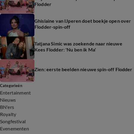
Flodder
Ghislaine van IJperen doet boekje open over
Flodder-spin-off
Tatjana Simic was zoekende naar nieuwe
Kees Flodder: 'Nu ben ik Ma'
Zien: eerste beelden nieuwe spin-off Flodder
Categorieën
Entertainment
Nieuws
BN'ers
Royalty
Songfestival
Evenementen