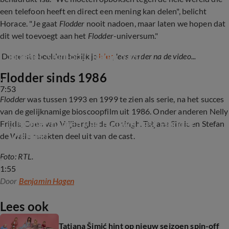
een telefoon heeft en direct een mening kan delen", belicht
Horace. "Je gaat
Flodder
nooit nadoen, maar laten we hopen dat
dit wel toevoegt aan het
Flodder
-universum."
Hint Tatjana Šimić op een tweede seizoen van 
Flodder-spin-off? (Radio 538)
De eerste beelden bekijk je
hier
,
lees verder na de video...
Flodder sinds 1986
7:53
Flodder
was tussen 1993 en 1999 te zien als serie, na het succes
van de gelijknamige bioscoopfilm uit 1986. Onder anderen Nelly
Lijst met namen van nieuwe cast Flodder 
Frijda, Coen van Vrijberghe de Coningh, Tatjana Simic en Stefan
uitgelekt
de Walle maakten deel uit van de cast.
Foto: RTL.
1:55
Door
Benjamin Hagen
Lees ook
Tatjana Šimić hint op nieuw seizoen spin-off