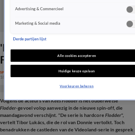
Advertising & Commercieel
Marketing & Social media
Derde partijen lijst
'Nieuwe spin-off is hardcore
Flodder'
Alle cookies accepteren
Huidige keuze opslaan
SPRAAKMAKEND
18 mei 2026, 19:16
Voorkeuren beheren
Volgens de acteurs van
Kees Flodder
is het ouderwetse
Flodder
-gevoel volop aanwezig in de nieuwe spin-off, die
maandagavond verschijnt. "De serie is hardcore
Flodder
",
vertelt Tibor Lukács, die de rol van Donnie vertolkt. Toch
benadrukken de castleden van de Videoland-serie in gesprek