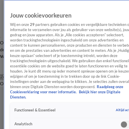
Jouw cookievoorkeuren
Wij en onze
29
partners gebruiken cookies en vergelijkbare technieken 
informatie te verzamelen over jou als gebruiker van onze website(s), jou
gedrag en jouw apparaten. Als je „Alle cookies accepteren” selecteert,
worden trackingtechnologieën ingeschakeld om onze advertenties en
Overzicht
Afleveringen
Tip
Entertainment
BN'ers
TV
Crime
Algemeen
content te kunnen personaliseren, onze producten en diensten te verbet
de redactie
Nieuwsbrief
en om de prestaties van advertenties en content te meten. Als je „Huidi
keuze opslaan” selecteert of je toestemming intrekt, worden deze
Volg Shownieuws
trackingtechnologieën uitgeschakeld. We gebruiken dan enkel functionel
essentiële cookies om de website goed te laten functioneren en veilig te
houden. Je kunt dit menu op ieder moment opnieuw openen om je keuzes
wijzigen of om je toestemming in te trekken door op de link Cookie-
Zoeken
instellingen onder aan de webpagina te klikken. Je selecties zullen overal
Overzicht
Entertainment
Spraakmakend
Reality
Crime
Video's
Afl
binnen onze Digitale Diensten worden doorgevoerd.
Raadpleeg onze
Cookieverklaring voor meer informatie.
Bekijk hier onze Digitale
Diensten.
Altijd ac
Functioneel & Essentieel
Analytisch