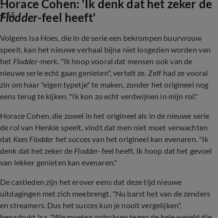
Horace Cohen: 'Ik denk dat het zeker de
4:55
Flodder
-feel heeft'
Volgens Isa Hoes, die in de serie een bekrompen buurvrouw
speelt, kan het nieuwe verhaal bijna niet losgezien worden van
het
Flodder
-merk. "Ik hoop vooral dat mensen ook van de
nieuwe serie echt gaan genieten", vertelt ze. Zelf had ze vooral
zin om haar "eigen typetje" te maken, zonder het origineel nog
eens terug te kijken. "Ik kon zo echt verdwijnen in mijn rol."
Horace Cohen, die zowel in het origineel als in de nieuwe serie
de rol van Henkie speelt, vindt dat men niet moet verwachten
dat
Kees Flodder
het succes van het origineel kan evenaren. "Ik
denk dat het zeker de
Flodder
-feel heeft. Ik hoop dat het gevoel
van lekker genieten kan evenaren."
De castleden zijn het erover eens dat deze tijd nieuwe
uitdagingen met zich meebrengt. "Nu barst het van de zenders
en streamers. Dus het succes kun je nooit vergelijken",
benadrukt Isa. "We moeten opboksen tegen de hele wereld die