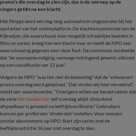
promo's die overdag te zien zijn, dus is de omroep op de
vingers getikt na een klacht.
Het filmpje werd een dag lang automatisch uitgezonden bij het
opstarten van het onlineplatform. De klachtencommissie van de
Kijkwijzer, die waarschuwt voor mogelijk schadelijke beelden in
films en series, kreeg hier een klacht over en heeft de NPO een
waarschuwing gegeven voor deze fout. De commissie oordeelde
dat "de vooraankondiging, vanwege indringend geweld, uitkomt
op een classificatie van 12 jaar."
Volgens de NPO "was het niet de bedoeling" dat de 'volwassen'
promo overdag werd geüpload. "Dat vinden wij heel vervelend",
meldt een woordvoerder. "Overigens willen we benadrukken da
de serie
Het Gouden Uur
zelf overdag altijd uitsluitend
afspeelbaar is geweest na leeftijdsverificatie." Gebruikers
kunnen per profiel een 'kinderslot' instellen. Voor mensen
zonder abonnement op NPO Start zijn series met de
leeftijdsrestrictie 16 jaar niet overdag te zien.