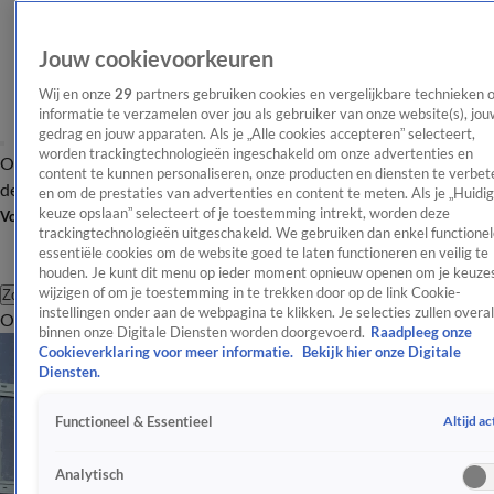
Jouw cookievoorkeuren
Wij en onze
29
partners gebruiken cookies en vergelijkbare technieken 
informatie te verzamelen over jou als gebruiker van onze website(s), jou
gedrag en jouw apparaten. Als je „Alle cookies accepteren” selecteert,
worden trackingtechnologieën ingeschakeld om onze advertenties en
Overzicht
Afleveringen
Tip
Entertainment
BN'ers
TV
Crime
Algemeen
content te kunnen personaliseren, onze producten en diensten te verbet
de redactie
Nieuwsbrief
en om de prestaties van advertenties en content te meten. Als je „Huidi
keuze opslaan” selecteert of je toestemming intrekt, worden deze
Volg Shownieuws
trackingtechnologieën uitgeschakeld. We gebruiken dan enkel functionel
essentiële cookies om de website goed te laten functioneren en veilig te
houden. Je kunt dit menu op ieder moment opnieuw openen om je keuzes
wijzigen of om je toestemming in te trekken door op de link Cookie-
Zoeken
instellingen onder aan de webpagina te klikken. Je selecties zullen overal
Overzicht
Entertainment
Spraakmakend
Reality
Crime
Video's
Afl
binnen onze Digitale Diensten worden doorgevoerd.
Raadpleeg onze
Cookieverklaring voor meer informatie.
Bekijk hier onze Digitale
Diensten.
Altijd ac
Functioneel & Essentieel
Analytisch