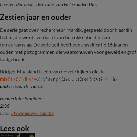
Lees verder onder de trailer van Het Gouden Uur.
Zestien jaar en ouder
De serie gaat over rechercheur Mardik, gespeeld door Nasrdin
Dchar, die wordt verdacht van betrokkenheid bij een
terreuraanslag. De serie zelf heeft een classificatie 16 jaar en
ouder, met pictogrammen die waarschuwen voor geweld en grof
taalgebruik.
Bridget Maasland is één van de vele kijkers die
de
Bridget Maasland over serie Het Gouden Uur: 
misdaadthriller
vol lof aanprijzen, zoals ook te zien is
in
"Het grijpt je enorm naar de keel"
onderstaande video
.
Headerfoto: Smulders
2:36
Door
Shownieuws-redactie
Lees ook