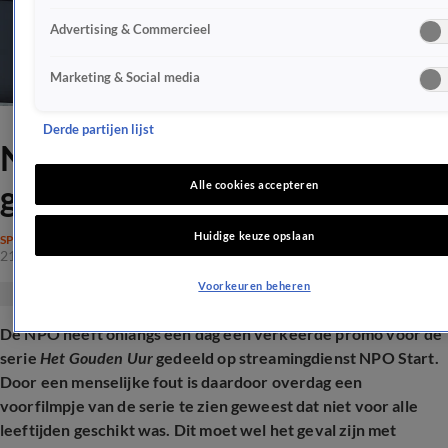
Advertising & Commercieel
Marketing & Social media
Derde partijen lijst
NPO op de vingers getikt na
gênante blunder
Alle cookies accepteren
Huidige keuze opslaan
SPRAAKMAKEND
21 jan 2026, 16:41
Voorkeuren beheren
De NPO heeft onlangs een dag een verkeerde promo voor de
serie
Het Gouden Uur
gedeeld op streamingdienst NPO Start.
Door een menselijke fout is daardoor overdag een
voorfilmpje van de serie te zien geweest dat niet voor alle
leeftijden geschikt was. Dit moet wel het geval zijn met