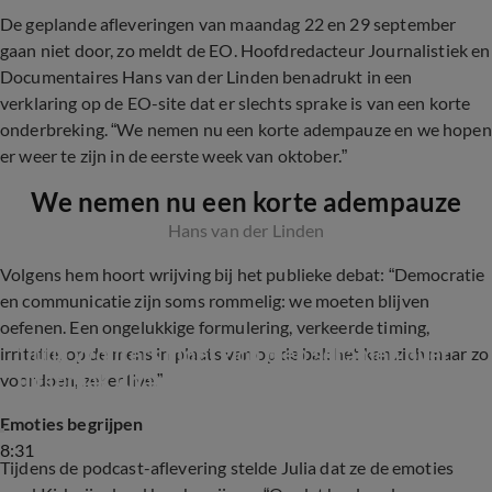
De geplande afleveringen van maandag 22 en 29 september
gaan niet door, zo meldt de EO. Hoofdredacteur Journalistiek en
Documentaires Hans van der Linden benadrukt in een
verklaring op de EO-site dat er slechts sprake is van een korte
onderbreking. “We nemen nu een korte adempauze en we hopen
er weer te zijn in de eerste week van oktober.”
We nemen nu een korte adempauze
Hans van der Linden
Volgens hem hoort wrijving bij het publieke debat: “Democratie
en communicatie zijn soms rommelig: we moeten blijven
oefenen. Een ongelukkige formulering, verkeerde timing,
'Julia Wouters moet zich diep schamen over 
irritatie, op de mens in plaats van op de bal: het kan zich maar zo
uitspraak Charlie Kirk'
voordoen, zeker live.”
Emoties begrijpen
8:31
Tijdens de podcast-aflevering stelde Julia dat ze de emoties