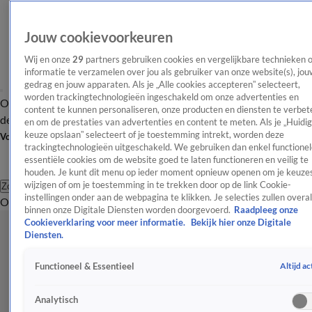
Jouw cookievoorkeuren
Wij en onze
29
partners gebruiken cookies en vergelijkbare technieken 
informatie te verzamelen over jou als gebruiker van onze website(s), jou
gedrag en jouw apparaten. Als je „Alle cookies accepteren” selecteert,
worden trackingtechnologieën ingeschakeld om onze advertenties en
Overzicht
Afleveringen
Tip
Entertainment
BN'ers
TV
Crime
Algemeen
content te kunnen personaliseren, onze producten en diensten te verbet
de redactie
Nieuwsbrief
en om de prestaties van advertenties en content te meten. Als je „Huidi
keuze opslaan” selecteert of je toestemming intrekt, worden deze
Volg Shownieuws
trackingtechnologieën uitgeschakeld. We gebruiken dan enkel functionel
essentiële cookies om de website goed te laten functioneren en veilig te
houden. Je kunt dit menu op ieder moment opnieuw openen om je keuzes
wijzigen of om je toestemming in te trekken door op de link Cookie-
Zoeken
instellingen onder aan de webpagina te klikken. Je selecties zullen overal
Overzicht
Entertainment
Spraakmakend
Reality
Crime
Video's
Afl
binnen onze Digitale Diensten worden doorgevoerd.
Raadpleeg onze
Cookieverklaring voor meer informatie.
Bekijk hier onze Digitale
Diensten.
Altijd ac
Functioneel & Essentieel
Analytisch