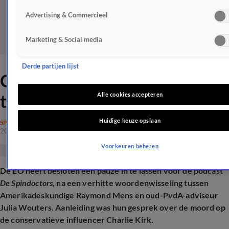
Advertising & Commercieel
Marketing & Social media
Derde partijen lijst
Omstreden EO-podcast
tijdelijk stilgelegd
Alle cookies accepteren
Huidige keuze opslaan
SPRAAKMAKEND
20 sep 2025, 21:33
Voorkeuren beheren
De EO heeft besloten een pauze in te lassen voor de podcast
De Spindoctors
, na een verhitte woordenwisseling tussen
Amerikadeskundige Raymond Mens en oud-PvdA-adviseur
Julia Wouters. Aanleiding was hun gesprek over de moord op
de conservatieve influencer Charlie Kirk.