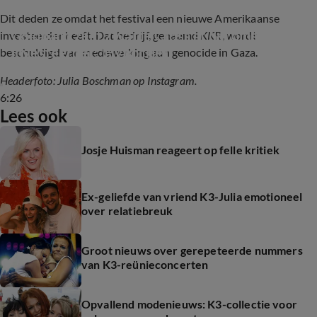
Dit deden ze
omdat het festival een nieuwe Amerikaanse
Goldband zegt Zwarte Cross af om omstreden 
investeerder heeft. Dat bedrijf, genaamd
KKR
, wordt
investeerder: 'Hypocriet'
beschuldigd van medewerking aan genocide in Gaza.
Headerfoto: Julia Boschman op Instagram.
6:26
Lees ook
Josje Huisman reageert op felle kritiek
Ex-geliefde van vriend K3-Julia emotioneel
over relatiebreuk
Groot nieuws over gerepeteerde nummers
van K3-reünieconcerten
Opvallend modenieuws: K3-collectie voor