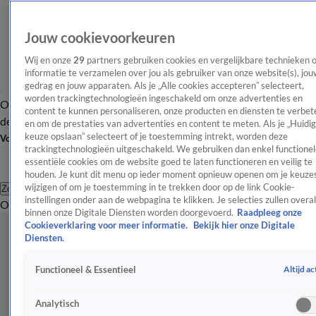
Jouw cookievoorkeuren
Wij en onze
29
partners gebruiken cookies en vergelijkbare technieken 
informatie te verzamelen over jou als gebruiker van onze website(s), jou
gedrag en jouw apparaten. Als je „Alle cookies accepteren” selecteert,
worden trackingtechnologieën ingeschakeld om onze advertenties en
Overzicht
Afleveringen
Tip
Entertainment
BN'ers
TV
Crime
Algemeen
content te kunnen personaliseren, onze producten en diensten te verbet
de redactie
Nieuwsbrief
en om de prestaties van advertenties en content te meten. Als je „Huidi
keuze opslaan” selecteert of je toestemming intrekt, worden deze
Volg Shownieuws
trackingtechnologieën uitgeschakeld. We gebruiken dan enkel functionel
essentiële cookies om de website goed te laten functioneren en veilig te
houden. Je kunt dit menu op ieder moment opnieuw openen om je keuzes
wijzigen of om je toestemming in te trekken door op de link Cookie-
Zoeken
instellingen onder aan de webpagina te klikken. Je selecties zullen overal
Overzicht
Entertainment
Spraakmakend
Reality
Crime
Video's
Afl
binnen onze Digitale Diensten worden doorgevoerd.
Raadpleeg onze
Cookieverklaring voor meer informatie.
Bekijk hier onze Digitale
Diensten.
Altijd ac
Functioneel & Essentieel
Analytisch