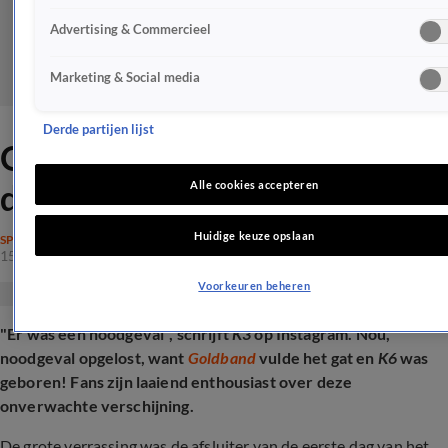
Advertising & Commercieel
Marketing & Social media
Derde partijen lijst
Opvallend: K3 trad op met
déze Nederlandse band
Alle cookies accepteren
Huidige keuze opslaan
SPRAAKMAKEND
15 aug 2025, 12:05
Voorkeuren beheren
"Er was een noodgeval", schrijft
K3
op Instagram. Nou,
noodgeval opgelost, want
Goldband
vulde het gat en
K6
was
geboren! Fans zijn laaiend enthousiast over deze
onverwachte verschijning.
De grote verrassing was de afsluiter van de eerste dag van het