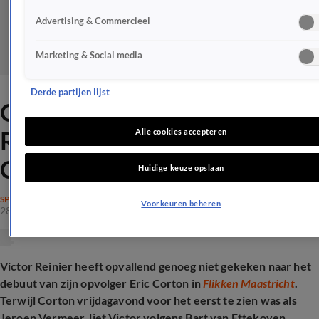
Advertising & Commercieel
Marketing & Social media
Derde partijen lijst
Opvallende stilte van Victor
Reinier na debuut Eric
Alle cookies accepteren
Corton in Flikken Maastricht
Huidige keuze opslaan
SPRAAKMAKEND
Voorkeuren beheren
28 mrt 2026, 10:39
Victor Reinier heeft opvallend genoeg niet gekeken naar het
debuut van zijn opvolger Eric Corton in
Flikken Maastricht
.
Terwijl Corton vrijdagavond voor het eerst te zien was als
Jeroen Vermeer, liet Victor volgens Bart van Ettekoven