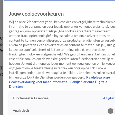
Jouw cookievoorkeuren
Wij en onze
29
partners gebruiken cookies en vergelijkbare technieken 
informatie te verzamelen over jou als gebruiker van onze website(s), jou
gedrag en jouw apparaten. Als je „Alle cookies accepteren” selecteert,
worden trackingtechnologieën ingeschakeld om onze advertenties en
Overzicht
Afleveringen
Tip
Entertainment
BN'ers
TV
Crime
Algemeen
content te kunnen personaliseren, onze producten en diensten te verbet
de redactie
Nieuwsbrief
en om de prestaties van advertenties en content te meten. Als je „Huidi
keuze opslaan” selecteert of je toestemming intrekt, worden deze
Volg Shownieuws
trackingtechnologieën uitgeschakeld. We gebruiken dan enkel functionel
essentiële cookies om de website goed te laten functioneren en veilig te
houden. Je kunt dit menu op ieder moment opnieuw openen om je keuzes
wijzigen of om je toestemming in te trekken door op de link Cookie-
Zoeken
instellingen onder aan de webpagina te klikken. Je selecties zullen overal
Overzicht
Entertainment
Spraakmakend
Reality
Crime
Video's
Afl
binnen onze Digitale Diensten worden doorgevoerd.
Raadpleeg onze
Cookieverklaring voor meer informatie.
Bekijk hier onze Digitale
Diensten.
Altijd ac
Functioneel & Essentieel
Analytisch