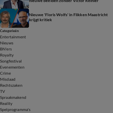
nieuwe beelden zonder Victor Reinier
Nieuwe 'Floris Wolfs' in Flikken Maastricht
krijgt kritiek
Categorieën
Entertainment
Nieuws
BN'ers
Royalty
Songfestival
Evenementen
Crime
Misdaad
Rechtszaken
TV
Spraakmakend
Reality
Spelprogramma's