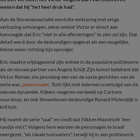
weten dat hij "het heel druk had".
Aan de Shownieuwstafel werd die verklaring met enige
verbazing ontvangen, zeker omdat Victor er direct aan
toevoegde dat Eric "niet in alle afleveringen" te zien zal zijn. Dat
detail werd door de deskundigen opgevat als een mogelijke,
kleine sneer richting zijn opvolger.
Eric maakte vrijdagavond zijn entree in de populaire politieserie
als de nieuwe partner van Angela Schijf. Zijn komst betekent dat
Victor Reinier, die jarenlang een van de vaste gezichten van de
serie was,
plaatsmaakt
. Toch lijkt niet iedereen overtuigd van de
nieuwe dynamiek. Kijkers reageren verdeeld op Cortons
vuurdoop, en ook Shownieuws‑deskundige Ronald Molendijk is
kritisch.
Hij noemt de serie "saai" en vindt dat
Flikken Maastricht
"een
randje mist". Volgens hem worden de personages te braaf
neergezet, "als ideale huisvaders", terwijl hij in een politieserie