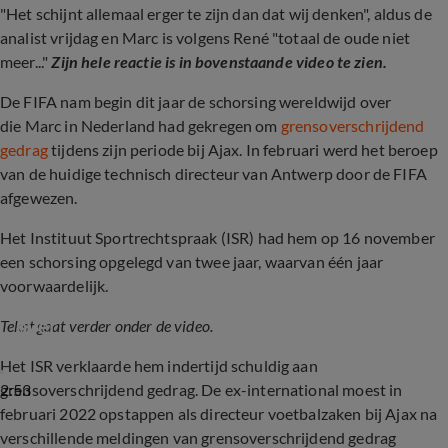
"Het schijnt allemaal erger te zijn dan dat wij denken", aldus de
analist vrijdag en Marc is volgens René "totaal de oude niet
meer..."
Zijn hele reactie is in bovenstaande video te zien.
De FIFA nam begin dit jaar de schorsing wereldwijd over
die Marc in Nederland had gekregen om
grensoverschrijdend
gedrag
tijdens zijn periode bij Ajax. In februari werd het beroep
van de huidige technisch directeur van Antwerp door de FIFA
afgewezen.
Het Instituut Sportrechtspraak (ISR) had hem op 16 november
een schorsing opgelegd van twee jaar, waarvan één jaar
voorwaardelijk.
FIFA neemt nationale schorsing Overmars 
over
Tekst gaat verder onder de video.
Het ISR verklaarde hem indertijd schuldig aan
2:53
grensoverschrijdend gedrag. De ex-international moest in
februari 2022 opstappen als directeur voetbalzaken bij Ajax na
verschillende meldingen van grensoverschrijdend gedrag