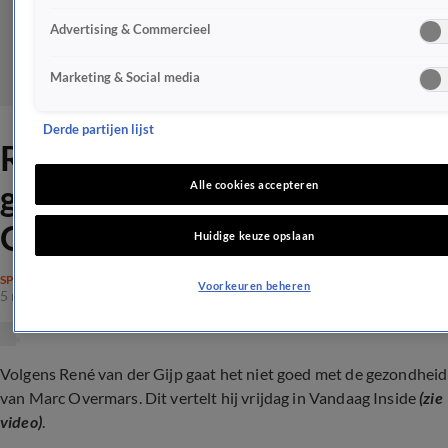
Advertising & Commercieel
Marketing & Social media
Derde partijen lijst
René van der Gijp: gaat niet
goed met gezondheid Marc
Alle cookies accepteren
Overmars
Huidige keuze opslaan
SPRAAKMAKEND
Voorkeuren beheren
5 mei 2024, 13:50
Volgens René van der Gijp gaat het niet goed met de gezondheid
van Marc Overmars. Dit vertelt hij vrijdag in Vandaag Inside
(zie
video)
.