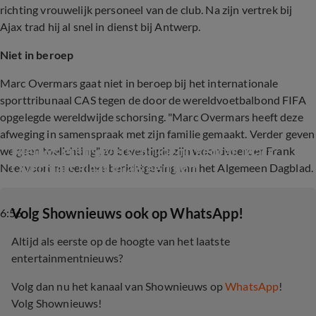
richting vrouwelijk personeel van de club. Na zijn vertrek bij
Ajax trad hij al snel in dienst bij Antwerp.
Niet in beroep
Marc Overmars gaat niet in beroep bij het internationale
sporttribunaal CAS tegen de door de wereldvoetbalbond FIFA
opgelegde wereldwijde schorsing. "Marc Overmars heeft deze
afweging in samenspraak met zijn familie gemaakt. Verder geven
Nieuws grensoverschrijdend gedrag Marc 
we geen toelichting", zo bevestigde zijn woordvoerder Frank
Overmars slaat in als een bom
Neervoort na eerdere berichtgeving van het Algemeen Dagblad.
‎Volg Shownieuws ook op WhatsApp!
6:56
Altijd als eerste op de hoogte van het laatste
entertainmentnieuws?
Volg dan nu het kanaal van Shownieuws op
WhatsApp
!
Volg Shownieuws!