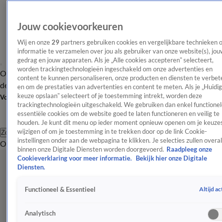
Jouw cookievoorkeuren
Wij en onze
29
partners gebruiken cookies en vergelijkbare technieken 
informatie te verzamelen over jou als gebruiker van onze website(s), jou
gedrag en jouw apparaten. Als je „Alle cookies accepteren” selecteert,
worden trackingtechnologieën ingeschakeld om onze advertenties en
Overzicht
Afleveringen
Tip
Entertainment
BN'ers
TV
Crime
Algemeen
content te kunnen personaliseren, onze producten en diensten te verbet
de redactie
Nieuwsbrief
en om de prestaties van advertenties en content te meten. Als je „Huidi
keuze opslaan” selecteert of je toestemming intrekt, worden deze
Volg Shownieuws
trackingtechnologieën uitgeschakeld. We gebruiken dan enkel functionel
essentiële cookies om de website goed te laten functioneren en veilig te
houden. Je kunt dit menu op ieder moment opnieuw openen om je keuzes
wijzigen of om je toestemming in te trekken door op de link Cookie-
Zoeken
instellingen onder aan de webpagina te klikken. Je selecties zullen overal
Overzicht
Entertainment
Spraakmakend
Reality
Crime
Video's
Afl
binnen onze Digitale Diensten worden doorgevoerd.
Raadpleeg onze
Cookieverklaring voor meer informatie.
Bekijk hier onze Digitale
Diensten.
Altijd ac
Functioneel & Essentieel
Analytisch