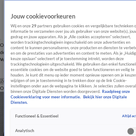
Jouw cookievoorkeuren
Wij en onze
29
partners gebruiken cookies en vergelijkbare technieken 
informatie te verzamelen over jou als gebruiker van onze website(s), jou
gedrag en jouw apparaten. Als je „Alle cookies accepteren” selecteert,
worden trackingtechnologieën ingeschakeld om onze advertenties en
Overzicht
Afleveringen
Tip
Entertainment
BN'ers
TV
Crime
Algemeen
content te kunnen personaliseren, onze producten en diensten te verbet
de redactie
Nieuwsbrief
en om de prestaties van advertenties en content te meten. Als je „Huidi
keuze opslaan” selecteert of je toestemming intrekt, worden deze
Volg Shownieuws
trackingtechnologieën uitgeschakeld. We gebruiken dan enkel functionel
essentiële cookies om de website goed te laten functioneren en veilig te
houden. Je kunt dit menu op ieder moment opnieuw openen om je keuzes
wijzigen of om je toestemming in te trekken door op de link Cookie-
Zoeken
instellingen onder aan de webpagina te klikken. Je selecties zullen overal
Overzicht
Entertainment
Spraakmakend
Reality
Crime
Video's
Afl
binnen onze Digitale Diensten worden doorgevoerd.
Raadpleeg onze
Cookieverklaring voor meer informatie.
Bekijk hier onze Digitale
Diensten.
Altijd ac
Functioneel & Essentieel
Analytisch