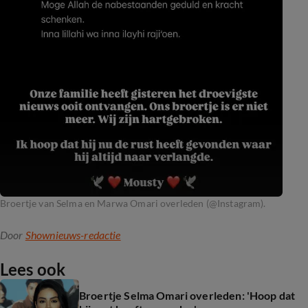
Broertje van Selma en Marwa Omari overleden (@Instagram).
Door
Shownieuws-redactie
Lees ook
Broertje Selma Omari overleden: 'Hoop dat