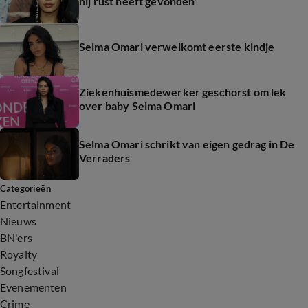
hij rust heeft gevonden'
Selma Omari verwelkomt eerste kindje
Ziekenhuismedewerker geschorst om lek
over baby Selma Omari
Selma Omari schrikt van eigen gedrag in De
Verraders
Categorieën
Entertainment
Nieuws
BN'ers
Royalty
Songfestival
Evenementen
Crime