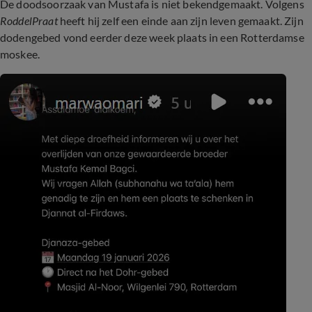
De doodsoorzaak van Mustafa is niet bekendgemaakt. Volgens
RoddelPraat
heeft hij zelf een einde aan zijn leven gemaakt. Zijn
dodengebed vond eerder deze week plaats in een Rotterdamse
moskee.