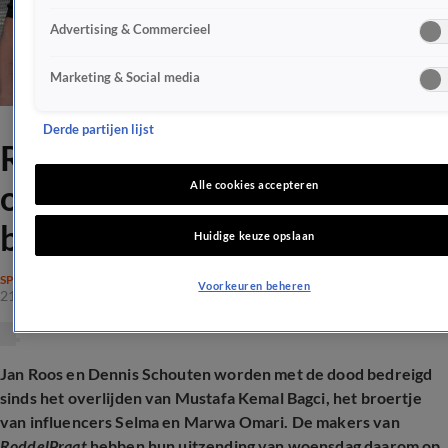
Advertising & Commercieel
Marketing & Social media
Derde partijen lijst
RoddelPraat-makers
ondergedoken na overlijden
Alle cookies accepteren
broertje Selma Omari
Huidige keuze opslaan
SPRAAKMAKEND
Voorkeuren beheren
21 jan 2026, 19:36
Jan Roos en Dennis Schouten worden met de dood bedreigd
sinds het overlijden van
Mustafa Kemal Bagci
, het broertje
van influencers Selma en Marwa Omari. De makers van
RoddelPraat
hebben hun uitzending van woensdag daarom op