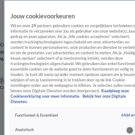
Jouw cookievoorkeuren
Wij en onze
29
partners gebruiken cookies en vergelijkbare technieken 
informatie te verzamelen over jou als gebruiker van onze website(s), jou
gedrag en jouw apparaten. Als je „Alle cookies accepteren” selecteert,
worden trackingtechnologieën ingeschakeld om onze advertenties en
Overzicht
Afleveringen
Tip
Entertainment
BN'ers
TV
Crime
Algemeen
content te kunnen personaliseren, onze producten en diensten te verbet
de redactie
Nieuwsbrief
en om de prestaties van advertenties en content te meten. Als je „Huidi
keuze opslaan” selecteert of je toestemming intrekt, worden deze
Volg Shownieuws
trackingtechnologieën uitgeschakeld. We gebruiken dan enkel functionel
essentiële cookies om de website goed te laten functioneren en veilig te
houden. Je kunt dit menu op ieder moment opnieuw openen om je keuzes
wijzigen of om je toestemming in te trekken door op de link Cookie-
Zoeken
instellingen onder aan de webpagina te klikken. Je selecties zullen overal
Overzicht
Entertainment
Spraakmakend
Reality
Crime
Video's
Afl
binnen onze Digitale Diensten worden doorgevoerd.
Raadpleeg onze
Cookieverklaring voor meer informatie.
Bekijk hier onze Digitale
Diensten.
Altijd ac
Functioneel & Essentieel
Analytisch