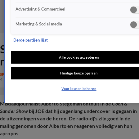
Advertising & Commercieel
Marketing & Social media
Derde partijen lijst
Slinkse Alberto Stegeman
neemt radio-dj's in de maling
Alle cookies accepteren
Huidige keuze opslaan
SPRAAKMAKEND
4 mrt 2026, 21:27
Voorkeuren beheren
Misdaadjournalist Alberto Stegeman onthult in de
Coen &
Sander Show
bij JOE dat hij dagenlang undercover is gegaan in
de uitzendingen van de heren. De radio-dj's zijn goed in de
maling genomen door Alberto en reageren volledig van hun
apropos.