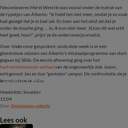
Nieuwslezeres Merel Westrik was vooral onder de indruk van
de typetjes van Alberto: "Ik hield het niet meer, omdat je zo vaak
had gezegd dat je in bad zat. En toen aan het eind zei dat je
onder de douche ging… Ja, ik kon niet meer. Jij kan dit wel echt
heel goed, hoor!", prijst ze de undercoverjournalist.
Over
Undercover
gesproken: sinds deze week is er een
gloednieuw seizoen van Alberto's misdaadprogramma van start
gegaan bij SBS6. De eerste aflevering ging over het
hartverscheurende verhaal
van de ongeneeslijk ziek Joann,
echtgenoot Jan en hun "gestolen" camper. De confrontatie zie je
Alberto Stegeman confronteert Patrick C.
in onderstaande video
.
Headerfoto: Smulders
11:04
Door
Shownieuws-redactie
Lees ook