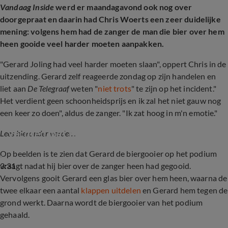
Vandaag Inside
werd er maandagavond ook nog over
doorgepraat en daarin had Chris Woerts een zeer duidelijke
mening: volgens hem had de zanger de man die bier over hem
heen gooide veel harder moeten aanpakken.
"Gerard Joling had veel harder moeten slaan", oppert Chris in de
uitzending. Gerard zelf reageerde zondag op zijn handelen en
liet aan
De Telegraaf
weten "
niet trots
" te zijn op het incident."
Het verdient geen schoonheidsprijs en ik zal het niet gauw nog
een keer zo doen", aldus de zanger. "Ik zat hoog in m'n emotie."
Gerard Joling reageert voor het eerst op 
vechten met biergooier
Lees hieronder verder...
Op beelden is te zien dat Gerard de biergooier op het podium
3:31
vraagt nadat hij bier over de zanger heen had gegooid.
Vervolgens gooit Gerard een glas bier over hem heen, waarna de
twee elkaar een aantal
klappen uitdelen
en Gerard hem tegen de
grond werkt. Daarna wordt de biergooier van het podium
gehaald.
Shownieuws-tafel bespreekt vechtpartij 