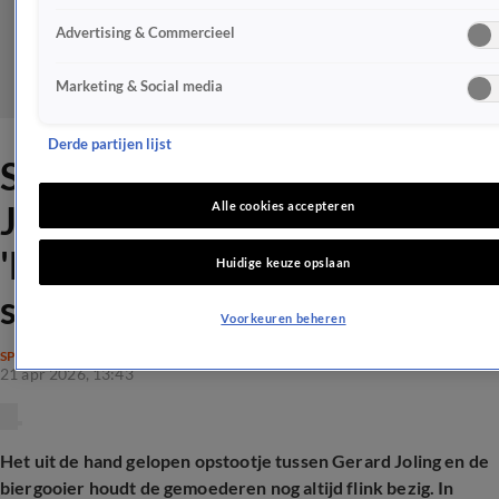
Advertising & Commercieel
Marketing & Social media
Derde partijen lijst
Steun voor ingrijpen Gerard
Joling in biergooi-incident:
Alle cookies accepteren
'Had veel harder moeten
Huidige keuze opslaan
slaan'
Voorkeuren beheren
SPRAAKMAKEND
21 apr 2026, 13:43
Het uit de hand gelopen opstootje tussen Gerard Joling en de
biergooier houdt de gemoederen nog altijd flink bezig. In