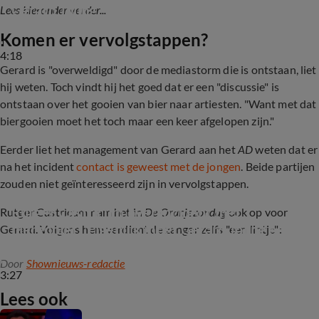
Gerard Joling
Lees hieronder verder...
Komen er vervolgstappen?
4:18
Gerard is "overweldigd" door de mediastorm die is ontstaan, liet
hij weten. Toch vindt hij het goed dat er een "discussie" is
ontstaan over het gooien van bier naar artiesten. "Want met dat
biergooien moet het toch maar een keer afgelopen zijn."
Eerder liet het management van Gerard aan het
AD
weten dat er
na het incident
contact is geweest met de jongen
. Beide partijen
zouden niet geïnteresseerd zijn in vervolgstappen.
Rutger Castricum over incident met 
Rutger Castricum nam het in
De Oranjezondag
ook op voor
biergooier: 'Eigenlijk moet Gerard Joling een 
Gerard. Volgens hem verdient de zanger zelfs "een lintje":
lintje hebben!'
Door
Shownieuws-redactie
3:27
Lees ook