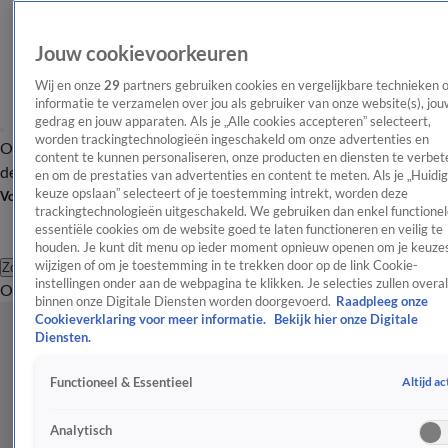
Jouw cookievoorkeuren
Wij en onze
29
partners gebruiken cookies en vergelijkbare technieken 
informatie te verzamelen over jou als gebruiker van onze website(s), jou
gedrag en jouw apparaten. Als je „Alle cookies accepteren” selecteert,
worden trackingtechnologieën ingeschakeld om onze advertenties en
Overzicht
Afleveringen
Tip
Entertainment
BN'ers
TV
Crime
Algemeen
content te kunnen personaliseren, onze producten en diensten te verbet
de redactie
Nieuwsbrief
en om de prestaties van advertenties en content te meten. Als je „Huidi
keuze opslaan” selecteert of je toestemming intrekt, worden deze
Volg Shownieuws
trackingtechnologieën uitgeschakeld. We gebruiken dan enkel functionel
essentiële cookies om de website goed te laten functioneren en veilig te
houden. Je kunt dit menu op ieder moment opnieuw openen om je keuzes
wijzigen of om je toestemming in te trekken door op de link Cookie-
Zoeken
instellingen onder aan de webpagina te klikken. Je selecties zullen overal
Overzicht
Entertainment
Spraakmakend
Reality
Crime
Video's
Afl
binnen onze Digitale Diensten worden doorgevoerd.
Raadpleeg onze
Cookieverklaring voor meer informatie.
Bekijk hier onze Digitale
Diensten.
Altijd ac
Functioneel & Essentieel
Analytisch