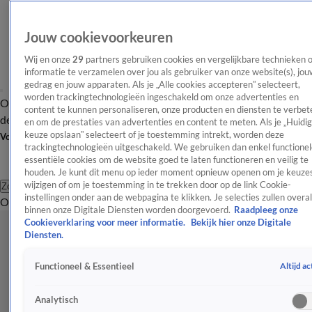
Jouw cookievoorkeuren
Wij en onze
29
partners gebruiken cookies en vergelijkbare technieken 
informatie te verzamelen over jou als gebruiker van onze website(s), jou
gedrag en jouw apparaten. Als je „Alle cookies accepteren” selecteert,
worden trackingtechnologieën ingeschakeld om onze advertenties en
Overzicht
Afleveringen
Tip
Entertainment
BN'ers
TV
Crime
Algemeen
content te kunnen personaliseren, onze producten en diensten te verbet
de redactie
Nieuwsbrief
en om de prestaties van advertenties en content te meten. Als je „Huidi
keuze opslaan” selecteert of je toestemming intrekt, worden deze
Volg Shownieuws
trackingtechnologieën uitgeschakeld. We gebruiken dan enkel functionel
essentiële cookies om de website goed te laten functioneren en veilig te
houden. Je kunt dit menu op ieder moment opnieuw openen om je keuzes
wijzigen of om je toestemming in te trekken door op de link Cookie-
Zoeken
instellingen onder aan de webpagina te klikken. Je selecties zullen overal
Overzicht
Entertainment
Spraakmakend
Reality
Crime
Video's
Afl
binnen onze Digitale Diensten worden doorgevoerd.
Raadpleeg onze
Cookieverklaring voor meer informatie.
Bekijk hier onze Digitale
Diensten.
Altijd ac
Functioneel & Essentieel
Analytisch