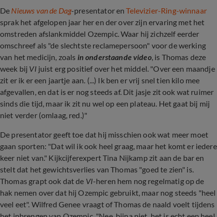
De
Nieuws van de Dag
-presentator en
Televizier-Ring-winnaar
sprak het afgelopen jaar her en der over zijn ervaring met het
omstreden afslankmiddel Ozempic. Waar hij zichzelf eerder
omschreef als "de slechtste reclamepersoon" voor de werking
van het medicijn, zoals
in onderstaande video
, is Thomas deze
week bij
VI
juist erg positief over het middel. "Over een maandje
zit er ik er een jaartje aan. (...) Ik ben er vrij snel tien kilo mee
afgevallen, en dat is er nog steeds af. Dit jasje zit ook wat ruimer
sinds die tijd, maar ik zit nu wel op een plateau. Het gaat bij mij
niet verder (omlaag, red.)"
De presentator geeft toe dat hij misschien ook wat meer moet
gaan sporten: "Dat wil ik ook heel graag, maar het komt er iedere
keer niet van." Kijkcijferexpert Tina Nijkamp zit aan de bar en
stelt dat het gewichtsverlies van Thomas "goed te zien" is.
Thomas grapt ook dat de
VI
-heren hem nog regelmatig op de
hak nemen over dat hij Ozempic gebruikt, maar nog steeds "heel
veel eet". Wilfred Genee vraagt of Thomas de naald voelt tijdens
het inbrengen van Ozempic. "Nee, bijna niet, het is echt een heel