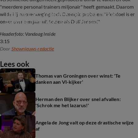
"meerdere personal trainers miljonair" heeft gemaakt. Daarom
Thomas van Groningen open over gebruik 
wilde hij na overweging toch Ozempic proberen: "Het doel is er
Ozempic: 'Het doel is om er straks uit te zien 
om er over een jaar uit te zien als Dolf Jansen!"
als Dolf Jansen'
Headerfoto: Vandaag Inside
3:15
Door
Shownieuws-redactie
Lees ook
Thomas van Groningen over winst: 'Te
danken aan VI-kijker'
Herman den Blijker over snel afvallen:
'Schrok me het lazarus!'
Angela de Jong valt op deze drastische wijze
af