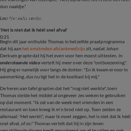
dun naaldje."
Thomas van Groningen over gebruik Ozempic: 
'Gaat heel langzaam'
Lees hieronder verder.
'Het is niet dat ik héél snel afval'
0:21
Begin dit jaar onthulde Thomas in hetzelfde praatprogramma
dat hij aan
het omstreden afslankmedicijn
zit, nadat Johan
Derksen grapte dat hij het even voor hen moest uittesten. In
onderstaande video
vertelt hij meer over deze "ontboezeming".
Hij ging er namelijk voor langs de dokter: "En ik kwam ervoor in
aanmerking, dus nu ligt het in de koelkast bij mij."
De heren aan tafel grapten dat het "nog niet werkte", toen
Thomas stelde het middel al ongeveer zes weken te gebruiken
op dat moment. "Ik zat van de week met vrienden in een
restaurant en toen kreeg ik m'n brod niet op. Toen zeiden ze
allemaal: 'Het werkt!', maar ik moet zeggen, het is niet dat ik héél
snel afval, of zo." Thomas vertelt dat hij in zijn leven
verschillende dingen heeft geprobeerd om af te vallen en ook