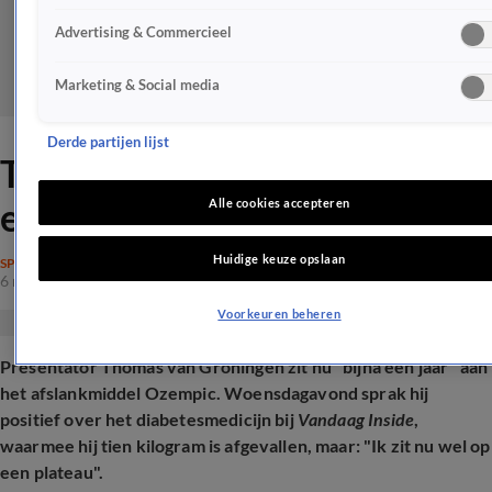
Advertising & Commercieel
Marketing & Social media
Derde partijen lijst
Thomas van Groningen 'bijna
een jaar' aan de Ozempic
Alle cookies accepteren
Huidige keuze opslaan
SPRAAKMAKEND
6 nov 2025, 17:13
Voorkeuren beheren
Presentator Thomas van Groningen zit nu "bijna een jaar" aan
het afslankmiddel Ozempic. Woensdagavond sprak hij
positief over het diabetesmedicijn bij
Vandaag Inside
,
waarmee hij tien kilogram is afgevallen, maar: "Ik zit nu wel op
een plateau".